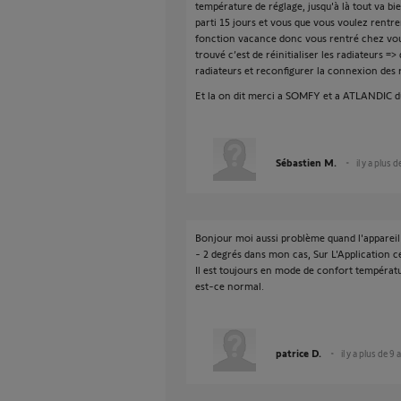
température de réglage, jusqu'à là tout va bi
parti 15 jours et vous que vous voulez rentrer 
fonction vacance donc vous rentré chez vous d
trouvé c’est de réinitialiser les radiateurs 
radiateurs et reconfigurer la connexion des
Et la on dit merci a SOMFY et a ATLANDIC 
Sébastien M.
il y a plus 
Bonjour moi aussi problème quand l'apparei
- 2 degrés dans mon cas, Sur L'Application ce
Il est toujours en mode de confort températur
est-ce normal.
patrice D.
il y a plus de 9 