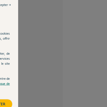
cepter →
cookies
, offrir
ter, de
ervices
le site
ntre de
tique de
TER