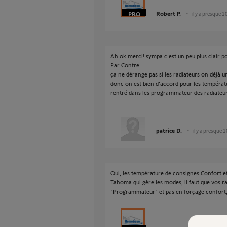
Robert P.
il y a presque 1
Ah ok merci! sympa c'est un peu plus clair p
Par Contre
ça ne dérange pas si les radiateurs on déjà
donc on est bien d'accord pour les températu
rentré dans les programmateur des radiateu
patrice D.
il y a presque 
Oui, les température de consignes Confort et 
Tahoma qui gère les modes, il faut que vos r
"Programmateur" et pas en forçage confort, 