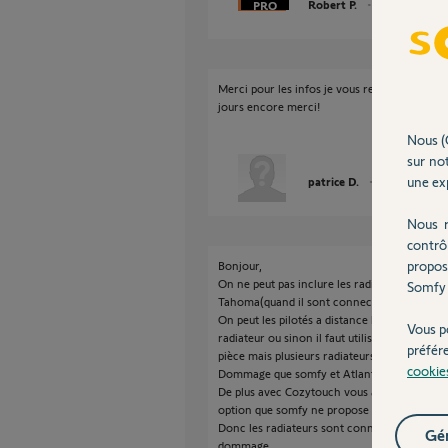
Robert P.
il y a presque 1
Merci pour les infos je vous recontacterai peu
jours encore merci!
Nous (
sur not
une exp
patrice D.
il y a presque 
Nous r
contrô
propos
Bonjour,
On ne peut pas inclure les radiateurs dans l
Somfy 
Tahoma(quand il sont connecté en IO).
On peut les pilotés a distance les programm
Vous p
radiateur ou sinon il faut utiliser le fil pilot
préfér
pièce mais plusieurs radiateurs sur une zone.
cookie
Dommage que somfy et Atlantique ayant verr
De plus avec Cozytouch vous avez la surveil
option que somfy ne propose pas...
Donc les radiateurs sont connectables avec 
Gér
dommage......