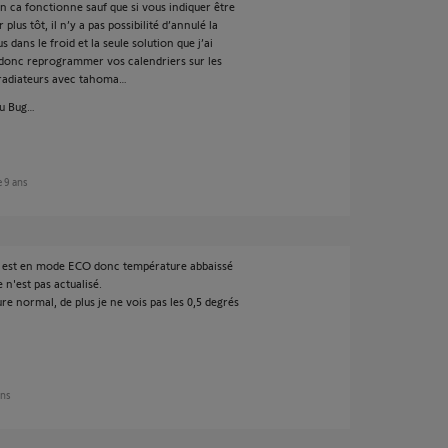
en ca fonctionne sauf que si vous indiquer être
plus tôt, il n’y a pas possibilité d’annulé la
ans le froid et la seule solution que j’ai
=> donc reprogrammer vos calendriers sur les
 radiateurs avec tahoma…
du Bug…
de 9 ans
l est en mode ECO donc température abbaissé
 n'est pas actualisé.
e normal, de plus je ne vois pas les 0,5 degrés
ans