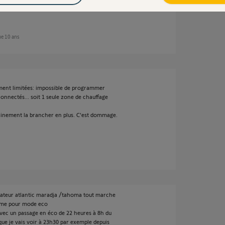
que 10 ans
iment limitées: impossible de programmer
nnectés... soit 1 seule zone de chauffage
tainement la brancher en plus. C'est dommage.
diateur atlantic maradja /tahoma tout marche
eme pour mode eco
vec un passage en éco de 22 heures à 8h du
ue je vais voir à 23h30 par exemple depuis