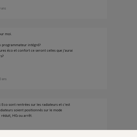
0 ans
our moi.
 un programmateur intégré?
res éco et confort ce seront celles que j'aurai
rs?
10 ans
Eco sont rentrées sur les radiateurs et c'est
adiateurs soient positionnés sur le mode
réduit, HG ou arrêt.