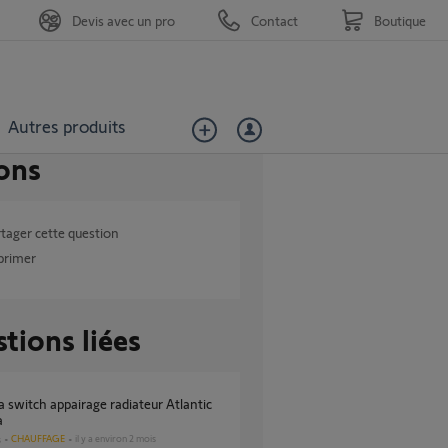
Devis avec un pro
Contact
Boutique
Autres produits
ons
tager cette question
primer
tions liées
a
CHAUFFAGE
il y a environ 2 mois
s