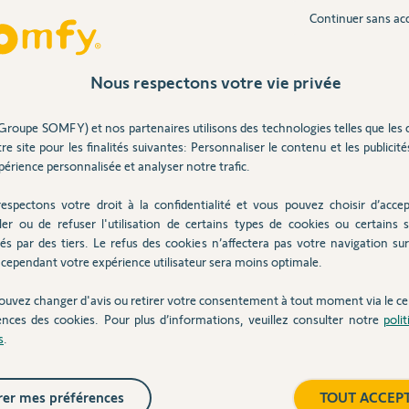
0 ans
Continuer sans ac
Nous respectons votre vie privée
t-être je dois recevoir les radiateurs d'ici 15
Groupe SOMFY) et nos partenaires utilisons des technologies telles que les 
re site pour les finalités suivantes: Personnaliser le contenu et les publicités
érience personnalisée et analyser notre trafic.
10 ans
espectons votre droit à la confidentialité et vous pouvez choisir d’accep
ler ou de refuser l'utilisation de certains types de cookies ou certains s
és par des tiers. Le refus des cookies n’affectera pas votre navigation sur 
a fonction Smart ni dans l'agenda de
cependant votre expérience utilisateur sera moins optimale.
ations sont obligatoirement interne au
ouvez changer d'avis ou retirer votre consentement à tout moment via le ce
e dans se cas il y a pas de fonction pièce par
ences des cookies. Pour plus d’informations, veuillez consulter notre
poli
s
.
ouillé cette option.
lance de la consommation électrique autre
beaucoup beaucoup de limitation et c'est
er mes préférences
TOUT ACCEP