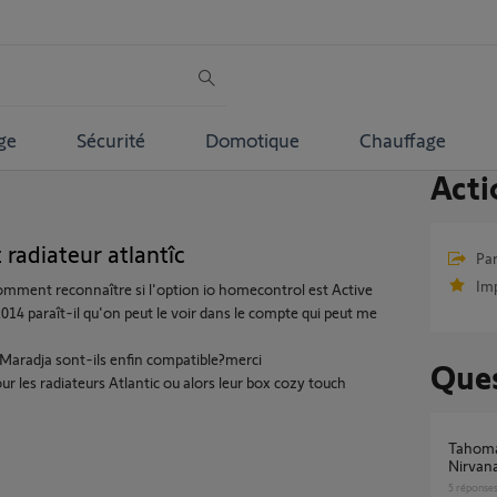
ge
Sécurité
Domotique
Chauffage
Acti
radiateur atlantîc
Par
Im
comment reconnaître si l'option io homecontrol est Active
2014 paraît-il qu'on peut le voir dans le compte qui peut me
c Maradja sont-ils enfin compatible?merci
Ques
r les radiateurs Atlantic ou alors leur box cozy touch
Tahoma switch appairage radiateur Atlantic
Nirvan
5
réponse