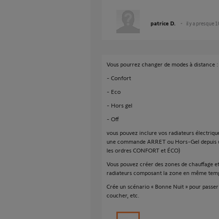
patrice D.
il y a presque 
Vous pourrez changer de modes à distance :
- Confort
- Eco
- Hors gel
- Off
vous pouvez inclure vos radiateurs électriqu
une commande ARRET ou Hors-Gel depuis un
les ordres CONFORT et ÉCO)
Vous pouvez créer des zones de chauffage et
radiateurs composant la zone en même tem
Crée un scénario « Bonne Nuit » pour passer
coucher, etc.