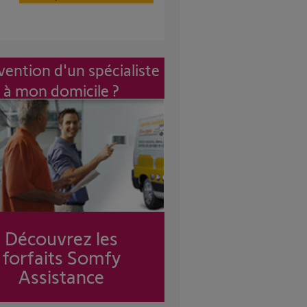
vention d'un spécialiste
à mon domicile ?
Découvrez les
forfaits Somfy
Assistance