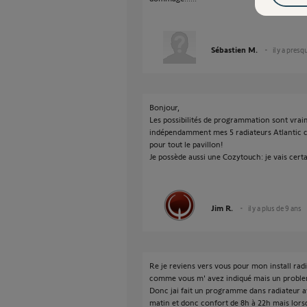
Sébastien M.
il y a pres
Bonjour,
Les possibilités de programmation sont vra
indépendamment mes 5 radiateurs Atlantic co
pour tout le pavillon!
Je possède aussi une Cozytouch: je vais cer
Jim R.
il y a plus de 9 ans
Re je reviens vers vous pour mon install ra
comme vous m' avez indiqué mais un probl
Donc jai fait un programme dans radiateur a
matin et donc confort de 8h à 22h mais lorsq