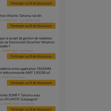
Participer au fil de discussion
ation Atlantic Tahoma rail din
CHAUFFAGE
il y a environ 2 mois
es
Participer au fil de discussion
que via thermostat Smarther Netatmo
isable ?
DOMOTIQUE
il y a 16 jours
s
Participer au fil de discussion
c et télécommande AMY 1 RS100 io?
VOLET
il y a 11 jours
Participer au fil de discussion
eurs ATLANTIC Galapagos?
DOMOTIQUE
il y a 11 mois
es
Participer au fil de discussion