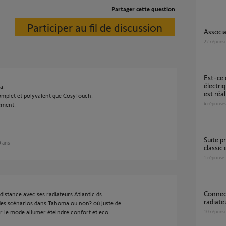
Partager cette question
Participer au fil de discussion
Associ
22
répons
Est-ce que ce projet de gestion de radiateur
électri
a.
est réal
mplet et polyvalent que CosyTouch.
4
réponse
ement.
Suite probléme entre application TAHOMA
0 ans
classi
1
réponse
Connectivite SOMFY Tahoma avec
distance avec ses radiateurs Atlantic ds
radiat
 des scénarios dans Tahoma ou non? où juste de
er le mode allumer éteindre confort et eco.
10
répons