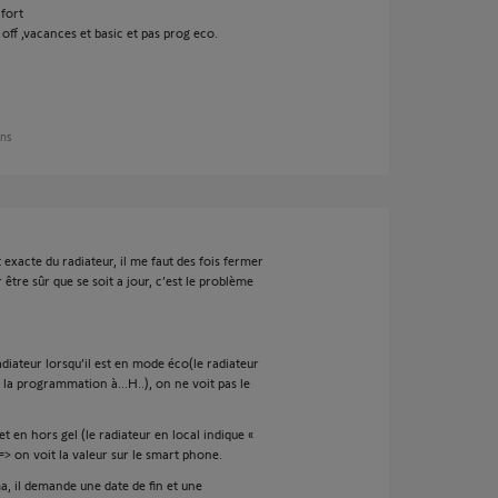
fort
 off ,vacances et basic et pas prog eco.
ans
exacte du radiateur, il me faut des fois fermer
 être sûr que se soit a jour, c’est le problème
diateur lorsqu’il est en mode éco(le radiateur
 la programmation à...H..), on ne voit pas le
t en hors gel (le radiateur en local indique «
 on voit la valeur sur le smart phone.
a, il demande une date de fin et une