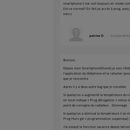
smartphone il me voit toujours en mode con
Est ce normal? En fait jai accès à prog, auto,
merci
patrice D.
il y a plus de 9 
Bonsoir,
Depuis mon Smartphone(Ihone) je vois l’état 
l’application du téléphone et la rallumer pour
que je rencontre.
Apres il y a deux autre bug que je constate.
Si quelqu’un a augmenté la température du ra
en local indique « Prog dérogation » retour à
point de consigne du radiateur… Dommage
Si quelqu’un a diminué la température il se me
Prog Hors gel » programmation suspendue) =>
J’ai essayé la fonction vacance depuis tahom