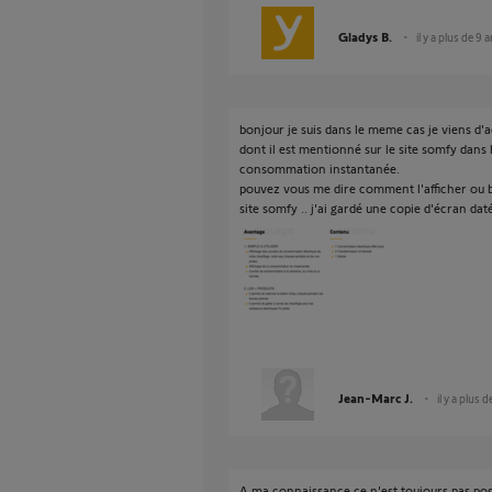
Gladys B.
il y a plus de 9 
bonjour je suis dans le meme cas je viens 
dont il est mentionné sur le site somfy dans l
consommation instantanée.
pouvez vous me dire comment l'afficher ou bi
site somfy .. j'ai gardé une copie d'écran daté
Jean-Marc J.
il y a plus 
A ma connaissance ce n'est toujours pas poss