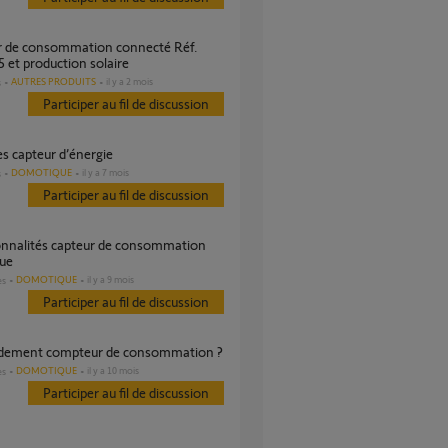
 et production solaire
AUTRES PRODUITS
il y a 2 mois
s
Participer au fil de discussion
es capteur d’énergie
DOMOTIQUE
il y a 7 mois
s
Participer au fil de discussion
que
DOMOTIQUE
il y a 9 mois
es
Participer au fil de discussion
rdement compteur de consommation ?
DOMOTIQUE
il y a 10 mois
es
Participer au fil de discussion