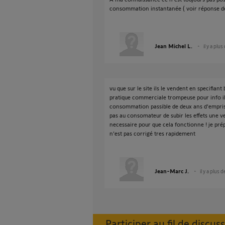
consommation instantanée ( voir réponse de
Jean Michel L.
il y a plus
vu que sur le site ils le vendent en specifian
pratique commerciale trompeuse pour info il y
consommation passible de deux ans d'empri
pas au consomateur de subir les effets une v
necessaire pour que cela fonctionne ! je pré
n'est pas corrigé tres rapidement
Jean-Marc J.
il y a plus 
Participer au fil de discus