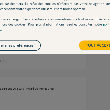
és par des tiers. Le refus des cookies n’affectera pas votre navigation sur 
cependant votre expérience utilisateur sera moins optimale.
ouvez changer d'avis ou retirer votre consentement à tout moment via le ce
ences des cookies. Pour plus d’informations, veuillez consulter notre
poli
 ce point ne semble pas être classé dans les
s
.
le comprendre mais la question reste de savoir
ir invester de nouveau dans un système
e.
er mes préférences
TOUT ACCEP
 de 9 ans
 dire que cela sera intégré ou non et si oui