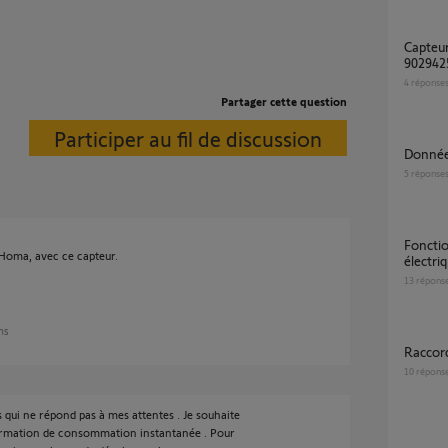
Capteur de consommation connecté Réf.
9029425
4
réponse
Partager cette question
Participer au fil de discussion
Donné
5
réponse
Fonctionnalités capteur de consommation
aHoma, avec ce capteur.
électri
13
répons
ans
Racco
10
répons
qui ne répond pas à mes attentes . Je souhaite
nformation de consommation instantanée . Pour