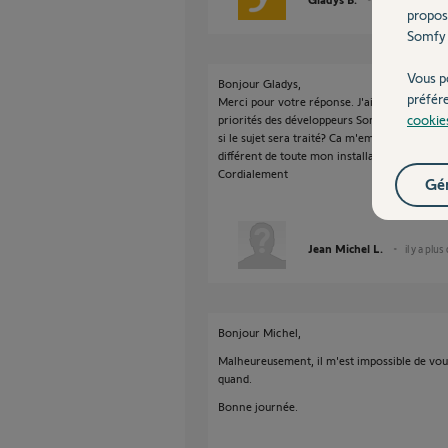
propos
Somfy 
Vous p
Bonjour Gladys,
préfér
Merci pour votre réponse. J'ai bien noté que
cookie
priorités des développeurs Somfy et je peux 
si le sujet sera traité? Ca m'embête de devo
différent de toute mon installation domotiqu
Cordialement
Gér
Jean Michel L.
il y a plus
Bonjour Michel,
Malheureusement, il m'est impossible de vous
quand.
Bonne journée.