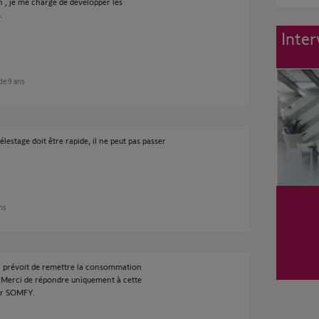
n , je me charge de développer les
.
Inter
 de 9 ans
lestage doit être rapide, il ne peut pas passer
ans
FY prévoit de remettre la consommation
. Merci de répondre uniquement à cette
par SOMFY.