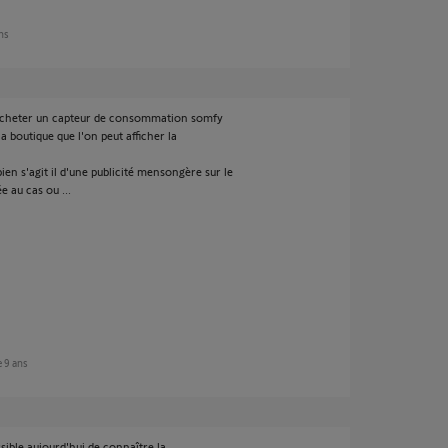
ans
d'acheter un capteur de consommation somfy
a boutique que l'on peut afficher la
en s'agit il d'une publicité mensongère sur le
e au cas ou ...
de 9 ans
ible aujourd'hui de connaître la