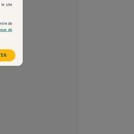
le site
ntre de
tique de
TER