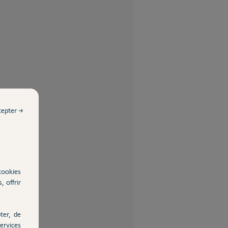
cepter →
cookies
, offrir
ter, de
ervices