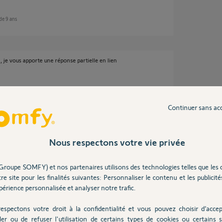
 de 9 ans
 je vous apporte une réponse partielle en lien
ans
Continuer sans ac
Nous respectons votre vie privée
à corriger avant de remettre une consommation
Groupe SOMFY) et nos partenaires utilisons des technologies telles que les 
re site pour les finalités suivantes: Personnaliser le contenu et les publicités
érience personnalisée et analyser notre trafic.
espectons votre droit à la confidentialité et vous pouvez choisir d’accep
ler ou de refuser l'utilisation de certains types de cookies ou certains s
ans