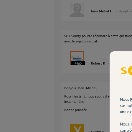
Jean Michel L.
il y a plus
Seul Somfy pourra répondre à cette question,
avec le sujet principal.
Robert P.
il y a plus de 9 
Bonjour Jean-Michel,
Pour l'instant, nous avons d'autres points 
Nous (
instantanées.
sur not
Bonne journée.
une exp
Nous r
contrô
Gladys B.
il y a plus de 9 