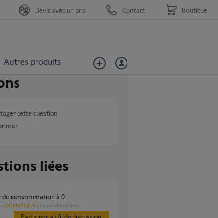
Devis avec un pro
Contact
Boutique
Autres produits
ons
tager cette question
primer
tions liées
ur de consommation à 0
DOMOTIQUE
il y a environ 2 mois
s
Participer au fil de discussion