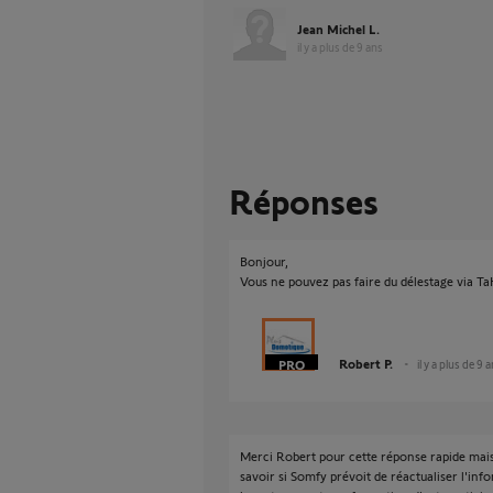
Jean Michel L.
il y a plus de 9 ans
Réponses
Bonjour,
Vous ne pouvez pas faire du délestage via T
Robert P.
il y a plus de 9 
Merci Robert pour cette réponse rapide mais 
savoir si Somfy prévoit de réactualiser l'i