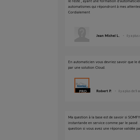
le reste , ayant une formation d'automaticie
automatismes qui répondront à mes attentes
Cordialement
Jean Michel L.
il y a plus
En automaticien vous devriez savoir que le dé
par une solution Cloud.
Robert P.
il y a plus de 9 
Ma question à la base est de savoir si SOM
instantanée en service comme par le passé 
question si vous avez une réponse validée 