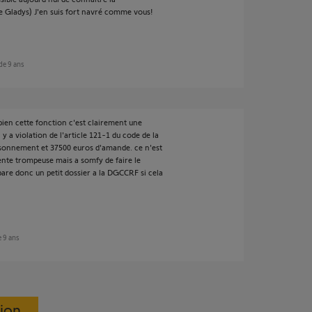
 Gladys) J'en suis fort navré comme vous!
 de 9 ans
t bien cette fonction c'est clairement une
 a violation de l'article 121-1 du code de la
sonnement et 37500 euros d'amande. ce n'est
ente trompeuse mais a somfy de faire le
pare donc un petit dossier a la DGCCRF si cela
de 9 ans
sion