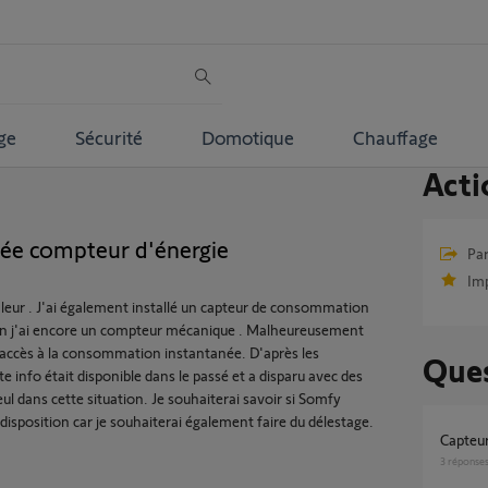
ge
Sécurité
Domotique
Chauffage
Acti
ée compteur d'énergie
Par
Im
haleur . J'ai également installé un capteur de consommation
 un j'ai encore un compteur mécanique . Malheureusement
as accès à la consommation instantanée. D'après les
Ques
e info était disponible dans le passé et a disparu avec des
 seul dans cette situation. Je souhaiterai savoir si Somfy
disposition car je souhaiterai également faire du délestage.
Capte
3
réponse