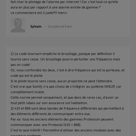
fait cher le pilotage de l'alarme par internet ! Car c'est tout ce qu'elle
aura en plus par rapport à une alarme entrée de gamme !"
ce commentaire est il juste?!!! merci
Sylvain
il y a plus de 9 ans
1) Le code tournant empêche le brouillage, puisque par définition il
tourne sans cesse. Un brouillage pourra perturber une fréquence mais
pas un code!
Or, vous confondez les deux, c'est à dire fréquence qui est la porteuse, et
code qui est le pilote.
Si le pilote tourne sans cesse, aucun projectile ne peut l'atteindre.
C'est vrai que Somfy n'a pas choisi de s'intégrer au système NFA2P, car
complètement inutile.
Cette norme permet uniquement, et que dans de rares cas, d'avoir un
tout petit rabais sur son assurance vol habitation.
2) 433 et 868 sont deux bandes de fréquence différentes qui permettent à
des éléments différents de communiquer entre eux.
Par ex: tous les anciens éléments des gammes Protexiom peuvent
communiquer avec une Protexial (433 + 868).
C'est le seul intérêt ! Permettre d'utiliser des anciens modules avec des
nouveaux systèmes.