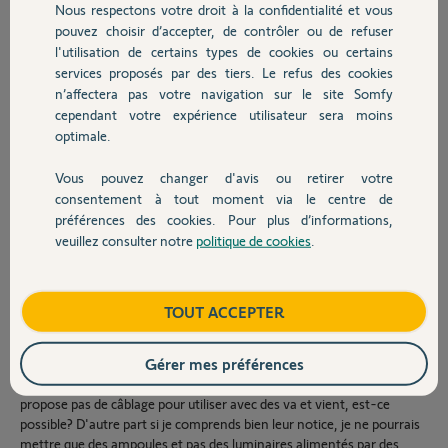
Hue donc).
Nous respectons votre droit à la confidentialité et vous
Chauffage
pouvez choisir d’accepter, de contrôler ou de refuser
garage : piloter et connaître l'état de la porte à distance
l'utilisation de certains types de cookies ou certains
VR : le classique : centralisation, programmation horaire/journalière
services proposés par des tiers. Le refus des cookies
Autres produits
et conditionnelle
n’affectera pas votre navigation sur le site Somfy
cependant votre expérience utilisateur sera moins
alarme : détecteur présence, alarme sonore, caméra, détecteur
optimale.
d'ouverture porte et fenêtre --> pouvoir connaître l'état de ce petit
monde à distance, recevoir une notification en cas de soucis. En
Vous pouvez changer d'avis ou retirer votre
particulier, avoir accès aux caméras et pouvoir lancer un
Devis avec un pro
enregistrement si problème
consentement à tout moment via le centre de
préférences des cookies. Pour plus d’informations,
-détecteurs de fumée : le déclenchement d'un détecteur fait sonner
veuillez consulter notre
politique de cookies
.
tous les détecteurs et déclenche l'envoi d'une notification sur
Contact
smartphone. Possibilité de couper l'alarme des détecteurs depuis le
smartphone.
Boutique
TOUT ACCEPTER
Mon constructeur me propose une box TAHOMA puisqu'il pose des
VR SOMFY. Je voudrais donc savoir si je vais pouvoir faire tout cela
Gérer mes préférences
en partant sur du SOMFY. Je crains des limitations notamment au
niveau de l'éclairage, j'ai vu les micromodules RTS mais SOMFY ne
propose pas de câblage pour utiliser avec des va et vient, est-ce
possible? D'autre part si je comprends bien leur notice, je ne pourrais
mettre que des ampoules et pas des luminaires alimentés par des