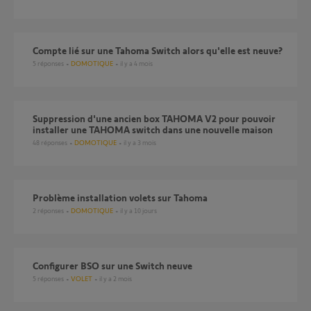
Compte lié sur une Tahoma Switch alors qu'elle est neuve?
5
réponses
DOMOTIQUE
il y a 4 mois
Suppression d'une ancien box TAHOMA V2 pour pouvoir
installer une TAHOMA switch dans une nouvelle maison
48
réponses
DOMOTIQUE
il y a 3 mois
Problème installation volets sur Tahoma
2
réponses
DOMOTIQUE
il y a 10 jours
Configurer BSO sur une Switch neuve
5
réponses
VOLET
il y a 2 mois