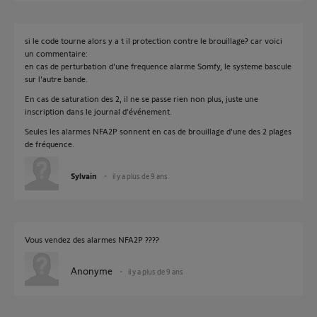
si le code tourne alors y a t il protection contre le brouillage? car voici
un commentaire:
en cas de perturbation d'une frequence alarme Somfy, le systeme bascule
sur l'autre bande.
En cas de saturation des 2, il ne se passe rien non plus, juste une
inscription dans le journal d’événement.
Seules les alarmes NFA2P sonnent en cas de brouillage d'une des 2 plages
de fréquence.
Sylvain
il y a plus de 9 ans
Vous vendez des alarmes NFA2P ????
Anonyme
il y a plus de 9 ans