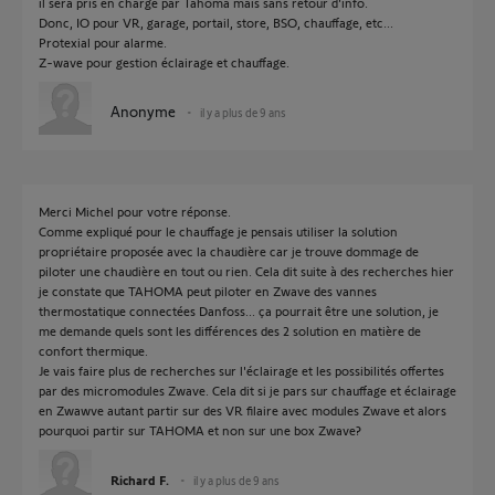
il sera pris en charge par Tahoma mais sans retour d'info.
Donc, IO pour VR, garage, portail, store, BSO, chauffage, etc...
Protexial pour alarme.
Z-wave pour gestion éclairage et chauffage.
Anonyme
il y a plus de 9 ans
Merci Michel pour votre réponse.
Comme expliqué pour le chauffage je pensais utiliser la solution
propriétaire proposée avec la chaudière car je trouve dommage de
piloter une chaudière en tout ou rien. Cela dit suite à des recherches hier
je constate que TAHOMA peut piloter en Zwave des vannes
thermostatique connectées Danfoss... ça pourrait être une solution, je
me demande quels sont les différences des 2 solution en matière de
confort thermique.
Je vais faire plus de recherches sur l'éclairage et les possibilités offertes
par des micromodules Zwave. Cela dit si je pars sur chauffage et éclairage
en Zwawve autant partir sur des VR filaire avec modules Zwave et alors
pourquoi partir sur TAHOMA et non sur une box Zwave?
Richard F.
il y a plus de 9 ans