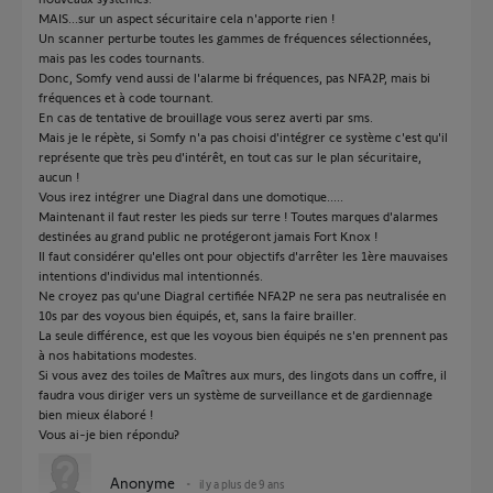
MAIS...sur un aspect sécuritaire cela n'apporte rien !
Un scanner perturbe toutes les gammes de fréquences sélectionnées,
mais pas les codes tournants.
Donc, Somfy vend aussi de l'alarme bi fréquences, pas NFA2P, mais bi
fréquences et à code tournant.
En cas de tentative de brouillage vous serez averti par sms.
Mais je le répète, si Somfy n'a pas choisi d'intégrer ce système c'est qu'il
représente que très peu d'intérêt, en tout cas sur le plan sécuritaire,
aucun !
Vous irez intégrer une Diagral dans une domotique.....
Maintenant il faut rester les pieds sur terre ! Toutes marques d'alarmes
destinées au grand public ne protégeront jamais Fort Knox !
Il faut considérer qu'elles ont pour objectifs d'arrêter les 1ère mauvaises
intentions d'individus mal intentionnés.
Ne croyez pas qu'une Diagral certifiée NFA2P ne sera pas neutralisée en
10s par des voyous bien équipés, et, sans la faire brailler.
La seule différence, est que les voyous bien équipés ne s'en prennent pas
à nos habitations modestes.
Si vous avez des toiles de Maîtres aux murs, des lingots dans un coffre, il
faudra vous diriger vers un système de surveillance et de gardiennage
bien mieux élaboré !
Vous ai-je bien répondu?
Anonyme
il y a plus de 9 ans