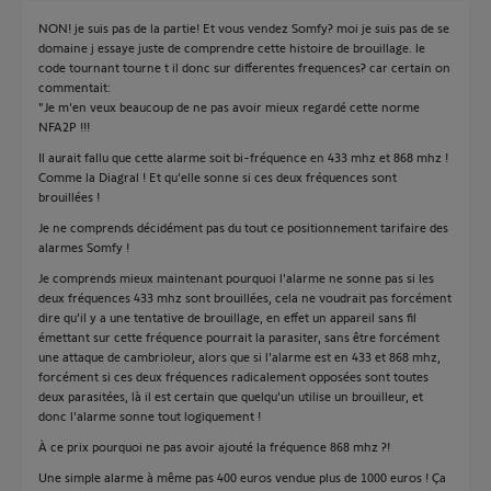
NON! je suis pas de la partie! Et vous vendez Somfy? moi je suis pas de se
domaine j essaye juste de comprendre cette histoire de brouillage. le
code tournant tourne t il donc sur differentes frequences? car certain on
commentait:
"Je m'en veux beaucoup de ne pas avoir mieux regardé cette norme
NFA2P !!!
Il aurait fallu que cette alarme soit bi-fréquence en 433 mhz et 868 mhz !
Comme la Diagral ! Et qu'elle sonne si ces deux fréquences sont
brouillées !
Je ne comprends décidément pas du tout ce positionnement tarifaire des
alarmes Somfy !
Je comprends mieux maintenant pourquoi l'alarme ne sonne pas si les
deux fréquences 433 mhz sont brouillées, cela ne voudrait pas forcément
dire qu'il y a une tentative de brouillage, en effet un appareil sans fil
émettant sur cette fréquence pourrait la parasiter, sans être forcément
une attaque de cambrioleur, alors que si l'alarme est en 433 et 868 mhz,
forcément si ces deux fréquences radicalement opposées sont toutes
deux parasitées, là il est certain que quelqu'un utilise un brouilleur, et
donc l'alarme sonne tout logiquement !
À ce prix pourquoi ne pas avoir ajouté la fréquence 868 mhz ?!
Une simple alarme à même pas 400 euros vendue plus de 1000 euros ! Ça