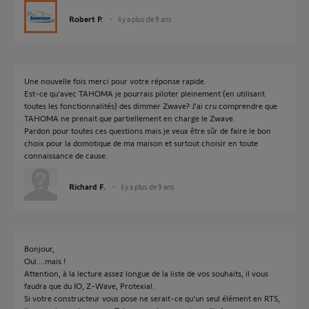
Robert P.
il y a plus de 9 ans
Une nouvelle fois merci pour votre réponse rapide.
Est-ce qu'avec TAHOMA je pourrais piloter pleinement (en utilisant
toutes les fonctionnalités) des dimmer Zwave? J'ai cru comprendre que
TAHOMA ne prenait que partiellement en charge le Zwave.
Pardon pour toutes ces questions mais je veux être sûr de faire le bon
choix pour la domotique de ma maison et surtout choisir en toute
connaissance de cause.
Richard F.
il y a plus de 9 ans
Bonjour,
Oui....mais !
Attention, à la lecture assez longue de la liste de vos souhaits, il vous
faudra que du IO, Z-Wave, Protexial.
Si votre constructeur vous pose ne serait-ce qu'un seul élément en RTS,