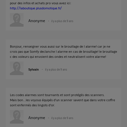
pour des infos et achats pro vous avez ici:
http://laboutique.plusdomotique.fr/
Anonyme
il y a plus de 9 ans
Bonjour, renseigner vous aussi sur le brouillage de l alarme! car je ne
crois pas que Somfy declanche l alarme en cas de brouillage! le brouillage
c des voleurs qui envoient des ondes et neutralisent votre alarme!
Sylvain
il y a plus de 9 ans
Les codes alarmes sont tournants et sont protégés des scanners.
Mais bon...les voyous équipés d'un scanner savent que dans votre coffre
sont enfermés des lingots d'or.
Anonyme
il y a plus de 9 ans