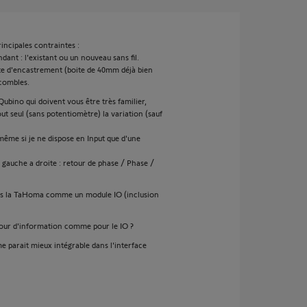
incipales contraintes :
dant : l'existant ou un nouveau sans fil.
ite d'encastrement (boite de 40mm déjà bien
 combles.
Qubino qui doivent vous être très familier,
seul (sans potentiomètre) la variation (sauf
 même si je ne dispose en Input que d'une
 gauche a droite : retour de phase / Phase /
ns la TaHoma comme un module IO (inclusion
 retour d'information comme pour le IO ?
 parait mieux intégrable dans l'interface