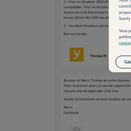
2 - Pour le récepteur 1822420, seules les 
contrô
compatibles. Pour le récepteur 1822423, son
propos
fluorescence et fluocompacts avec une puiss
ne pas utiliser des LEDs bas de gamme qui o
Somfy 
3 - Les deux récepteurs peuvent être pilot
Vous p
Bonne journée,
préfér
cookie
Thomas M.
il y a plus de 
Gér
Bonjour et Merci Thomas de votre réponse.
POur le premier point, je vas me rapprocher 
mesure cela est applicable chez moi.
Somfy recommande certains modèles de c
Merci
Guillaume