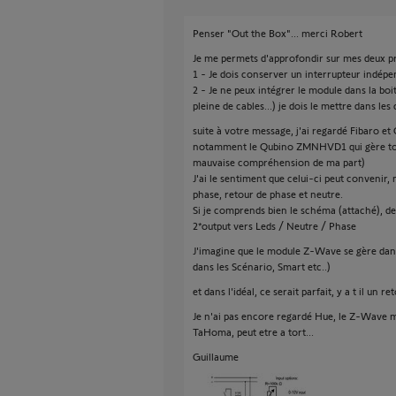
Penser "Out the Box"... merci Robert
Je me permets d'approfondir sur mes deux pr
1 - Je dois conserver un interrupteur indépen
2 - Je ne peux intégrer le module dans la bo
pleine de cables...) je dois le mettre dans les
suite à votre message, j'ai regardé Fibaro et 
notamment le Qubino ZMNHVD1 qui gère tout 
mauvaise compréhension de ma part)
J'ai le sentiment que celui-ci peut convenir,
phase, retour de phase et neutre.
Si je comprends bien le schéma (attaché), de
2*output vers Leds / Neutre / Phase
J'imagine que le module Z-Wave se gère da
dans les Scénario, Smart etc..)
et dans l'idéal, ce serait parfait, y a t il un
Je n'ai pas encore regardé Hue, le Z-Wave me
TaHoma, peut etre a tort...
Guillaume