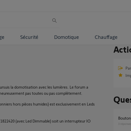
ge
Sécurité
Domotique
Chauffage
Acti
Par
Im
oursuis la domotisation avec les lumières. Le forum a
lheureusement pas toutes ou pas complètement.
Ques
onniers hors pièces humides) est exclusivement en Leds
Bouto
IO 1822420 (avec Led Dimmable) soit un interrupteur IO
3
réponse