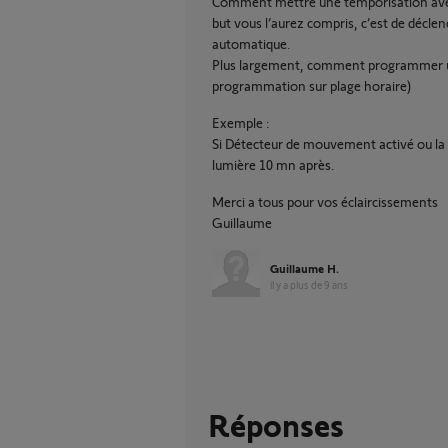
Comment mettre une temporisation ave
but vous l’aurez compris, c’est de décl
automatique.
Plus largement, comment programmer un
programmation sur plage horaire)
Exemple :
Si Détecteur de mouvement activé ou la l
lumière 10 mn après.
Merci a tous pour vos éclaircissements
Guillaume
Guillaume H.
il y a plus de 9 ans
Réponses