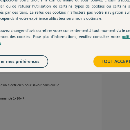
LEDs dimables avec commande 1/10V seront
ler ou de refuser l'utilisation de certains types de cookies ou certains s
t compatibles les LEDs, les lampes halogènes,
és par des tiers. Le refus des cookies n’affectera pas votre navigation sur 
ance maximale de 500W. Je vous conseille de
nt un fonctionnement parfois étatique.
cependant votre expérience utilisateur sera moins optimale.
er par des télécommandes SMOOVE Origin IO.
ouvez changer d'avis ou retirer votre consentement à tout moment via le ce
ences des cookies. Pour plus d’informations, veuillez consulter notre
poli
s
.
9 ans
er mes préférences
TOUT ACCEP
d'un electricien pour savoir dans quelle
ommande 1-10v ?