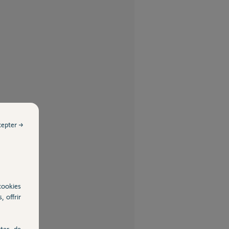
cepter →
cookies
, offrir
ter, de