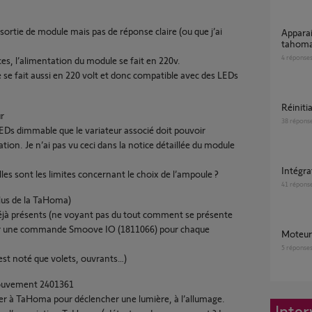
 sortie de module mais pas de réponse claire (ou que j’ai
Apparaillage volet solaire avec application
tahoma
4
réponse
s, l’alimentation du module se fait en 220v.
 se fait aussi en 220 volt et donc compatible avec des LEDs
Réinit
ur
38
répons
 LEDs dimmable que le variateur associé doit pouvoir
on. Je n’ai pas vu ceci dans la notice détaillée du module
Intégr
les sont les limites concernant le choix de l’ampoule ?
41
répons
plus de la TaHoma)
 déjà présents (ne voyant pas du tout comment se présente
uter une commande Smoove IO (1811066) pour chaque
Moteu
5
réponse
’est noté que volets, ouvrants…)
mouvement 2401361
ler à TaHoma pour déclencher une lumière, à l’allumage.
Inter