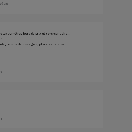
de 9 ans
potentiomètres hors de prix et comment dire...
 !
te, plus facile à intégrer, plus économique et
ans
ans