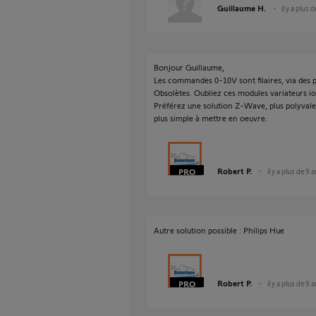
Guillaume H.
il y a plus 
Bonjour Guillaume,
Les commandes 0-10V sont filaires, via des 
Obsolètes. Oubliez ces modules variateurs io
Préférez une solution Z-Wave, plus polyvalen
plus simple à mettre en oeuvre.
Robert P.
il y a plus de 9 
Autre solution possible : Philips Hue
Robert P.
il y a plus de 9 