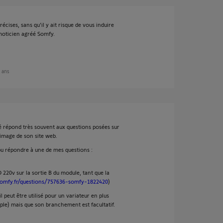
cises, sans qu'il y ait risque de vous induire
omoticien agréé Somfy.
9 ans
ié répond très souvent aux questions posées sur
’image de son site web.
 pu répondre à une de mes questions :
 220v sur la sortie B du module, tant que la
somfy.fr/questions/757636-somfy-1822420
)
 peut être utilisé pour un variateur en plus
le) mais que son branchement est facultatif.