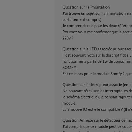
Question sur l’alimentation
J’ai trouvé un sujet sur l’alimentation en
parfaitement compris).
Je comprends que pour les deux référence
Pourriez vous me confirmer que la sortie
220v ?
Question sur la LED associée au variate
Il est souvent noté sur le descriptif des
fonctionner à partir de 1w de consommati
SOMFY.
Est ce le cas pour le module Somfy ? quel
Question sur l’interrupteur associé (en 
Ne pouvant réutiliser les interrupteurs
le schéma électrique), je pensais rajo
module.
La Smoove IO est elle compatible ? (Il n
Question Annexe sur le détecteur de 
J’ai compris que ce module peut se coup