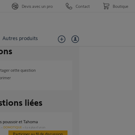
Devis avec un pro
Contact
Boutique
Autres produits
ons
tager cette question
primer
tions liées
ns poussoir et Tahoma
DOMOTIQUE
il y a plus d'un an
s
Participer au fil de discussion