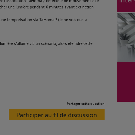
c l’association TaHoma / détecteur de mouvement ? Le
encher une lumière pendant X minutes avant extinction
e temporisation via TaHoma ? (je ne vois que la
umière s’allume via un scénario, alors éteindre cette
Partager cette question
Participer au fil de discussion