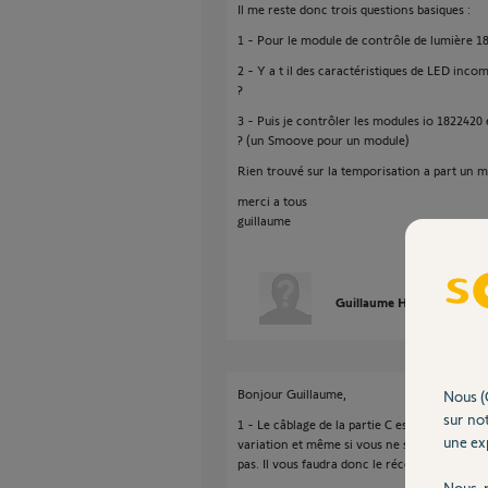
Il me reste donc trois questions basiques :
1 - Pour le module de contrôle de lumière 1822
2 - Y a t il des caractéristiques de LED inc
?
3 - Puis je contrôler les modules io 182242
? (un Smoove pour un module)
Rien trouvé sur la temporisation a part un m
merci a tous
guillaume
Guillaume H.
il y a plus 
Bonjour Guillaume,
Nous (
sur not
1 - Le câblage de la partie C est obligatoire p
une exp
variation et même si vous ne souhaitez pas l
pas. Il vous faudra donc le récepteur 1822423
Nous r