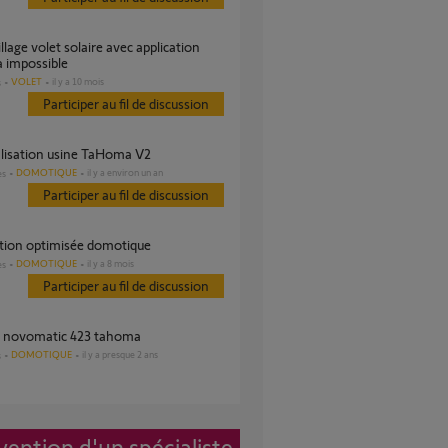
 impossible
VOLET
il y a 10 mois
s
Participer au fil de discussion
ialisation usine TaHoma V2
DOMOTIQUE
il y a environ un an
es
Participer au fil de discussion
ation optimisée domotique
DOMOTIQUE
il y a 8 mois
es
Participer au fil de discussion
r novomatic 423 tahoma
DOMOTIQUE
il y a presque 2 ans
s
vention d'un spécialiste