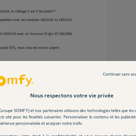
420, le câblage C est il facultatif ?
ompatibles avec les modules 1822420 ou 1822423
0 et 1822423 avec un Smoove Origin IO 1811066
odule RTS, mais cela est moins urgent.
Continuer sans ac
de 9 ans
Nous respectons votre vie privée
Groupe SOMFY) et nos partenaires utilisons des technologies telles que les 
re site pour les finalités suivantes: Personnaliser le contenu et les publicités
our le récepteur 1822420, c'est lui qui gère la
érience personnalisée et analyser notre trafic.
a variation sans le câbler ça ne fonctionnera
.
espectons votre droit à la confidentialité et vous pouvez choisir d’accep