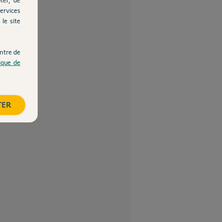
ervices
le site
ntre de
tique de
TER