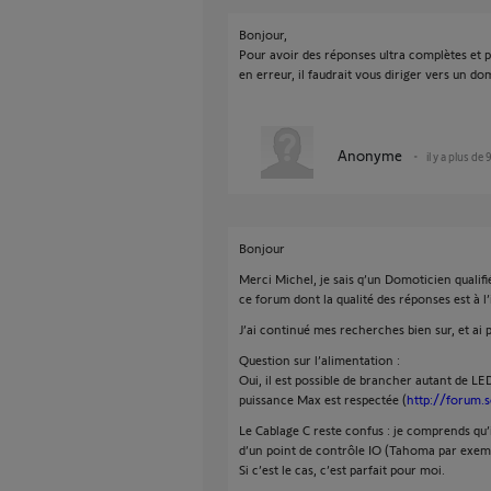
Bonjour,
Pour avoir des réponses ultra complètes et pré
en erreur, il faudrait vous diriger vers un d
Anonyme
il y a plus de 
Bonjour
Merci Michel, je sais q’un Domoticien qualif
ce forum dont la qualité des réponses est à l
J’ai continué mes recherches bien sur, et ai
Question sur l’alimentation :
Oui, il est possible de brancher autant de LED
puissance Max est respectée (
http://forum.
Le Cablage C reste confus : je comprends qu’il
d’un point de contrôle IO (Tahoma par exemp
Si c’est le cas, c’est parfait pour moi.