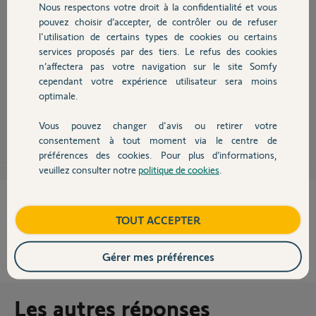
Nous respectons votre droit à la confidentialité et vous
Chauffage
pouvez choisir d’accepter, de contrôler ou de refuser
l'utilisation de certains types de cookies ou certains
services proposés par des tiers. Le refus des cookies
Autres produits
n’affectera pas votre navigation sur le site Somfy
Le récepteur fil piote porte la réf. 2401246 mais il est associable
cependant votre expérience utilisateur sera moins
uniquement au programmateur réf 2401244
optimale.
Robert P.
il y a plus de 9 ans
Vous pouvez changer d'avis ou retirer votre
Devis avec un pro
consentement à tout moment via le centre de
préférences des cookies. Pour plus d’informations,
veuillez consulter notre
politique de cookies
.
Contact
Cette réponse vous a-t-elle aidé ?
Boutique
TOUT ACCEPTER
NON
OUI
Gérer mes préférences
100%
des internautes ont trouvé cette réponse utile
Les autres réponses