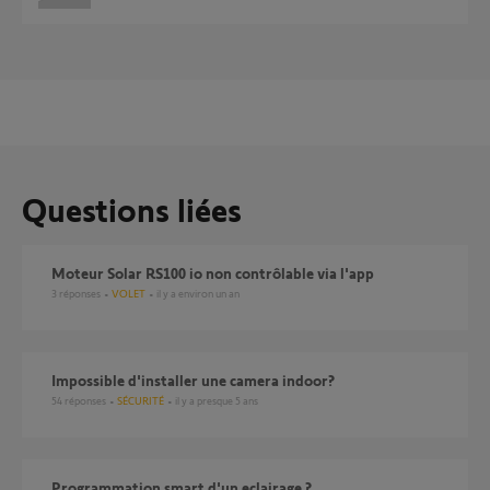
Questions liées
Moteur Solar RS100 io non contrôlable via l'app
3
réponses
VOLET
il y a environ un an
Impossible d'installer une camera indoor?
54
réponses
SÉCURITÉ
il y a presque 5 ans
Programmation smart d'un eclairage ?