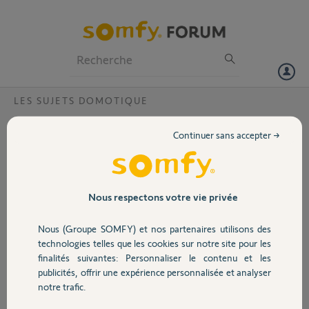
Particuliers
Professionnels
Forum
LES SUJETS DOMOTIQUE
Volet
Existe t il un récept. radio bidirect. gérant
Continuer sans accepter →
+sieurs radiateurs élec. pour associer au
Portail
thermostat program. 5117427A ?
Je recherche l'info si il existe un recepteur radio bidirectionnel
Garage
Nous respectons votre vie privée
pouvant gérer plusieurs fils pilotes de radiateurs électriques car la ref
2401245 ne peut à priori n'en gérer qu'un seul. Mon ancien système
cumulait l'ensemble de mes radiateurs par zone en un seul point de
Nous (Groupe SOMFY) et nos partenaires utilisons des
Sécurité
gestion
technologies telles que les cookies sur notre site pour les
finalités suivantes: Personnaliser le contenu et les
publicités, offrir une expérience personnalisée et analyser
christophe F.
Domotique
notre trafic.
il y a plus de 9 ans
Participer au fil de discussion