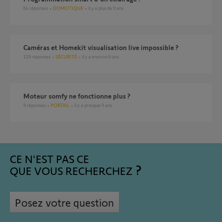
64
réponses
DOMOTIQUE
il y a plus de 9 ans
Caméras et Homekit visualisation live impossible ?
129
réponses
SÉCURITÉ
il y a environ 6 ans
Moteur somfy ne fonctionne plus ?
9
réponses
PORTAIL
il y a presque 9 ans
CE N'EST PAS CE
QUE VOUS RECHERCHEZ
Posez votre question