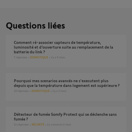
Questions liées
Comment ré-associer capteurs de température,
luminosité et d’ouverture suite au remplacement de la
batterie du link ?
7
réponses
DOMOTIQUE
il y a 9 mois
Pourquoi mes scenarios avancés ne s'executent plus
depuis que la température dans logement est supérieure ?
10
réponses
DOMOTIQUE
il y a 2 mois
Détecteur de fumée Somfy Protect qui se déclenche sans
fumée ?
14
réponses
SÉCURITÉ
il y a environ 2 mois