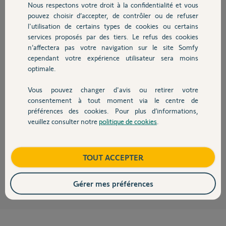
Sérafin F.
Nous respectons votre droit à la confidentialité et vous
Chauffage
il y a plus de 9 ans
pouvez choisir d’accepter, de contrôler ou de refuser
Participer au fil de discussion
l'utilisation de certains types de cookies ou certains
services proposés par des tiers. Le refus des cookies
Autres produits
n’affectera pas votre navigation sur le site Somfy
cependant votre expérience utilisateur sera moins
Réponses
optimale.
Vous pouvez changer d'avis ou retirer votre
Devis avec un pro
Bonjour,
consentement à tout moment via le centre de
Le capteur Sunis mesure l'ensoleillement et le capteur Thermis mesure la
préférences des cookies. Pour plus d’informations,
température (intérieure ou extérieure).
veuillez consulter notre
politique de cookies
.
La position intermédiaire "My" n'est pas disponible avec toutes les
Contact
motorisations.
Le paramétrage est réalisé depuis TaHoma, quel que soit le modèle.
Boutique
TOUT ACCEPTER
Robert P.
il y a plus de 9 ans
Gérer mes préférences