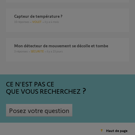
Capteur de température ?
10
réponses
VOLET
il y a 4 mois
Mon détecteur de mouvement se décolle et tombe
3
réponses
SÉCURITÉ
il y a 23 jours
CE N'EST PAS CE
QUE VOUS RECHERCHEZ
Posez votre question
Haut de page