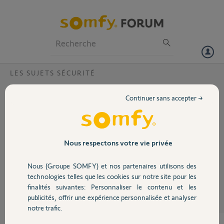
Particuliers
Professionnels
Forum
LES SUJETS SÉCURITÉ
Volet
Pourquoi mon alarme fait beep en continu
Continuer sans accepter →
tous les 20 secondes ?
Portail
Mon alarme Somfy Protexiom beep tout les 20 secondes (au niveau
de la centrale). Pourtant l'application donne que tout les elements
Garage
sont Ok. Comment arreter ce beep enervant ?
Nous respectons votre vie privée
Nous (Groupe SOMFY) et nos partenaires utilisons des
Stefaan V.
Sécurité
il y a plus de 9 ans
technologies telles que les cookies sur notre site pour les
finalités suivantes: Personnaliser le contenu et les
Participer au fil de discussion
publicités, offrir une expérience personnalisée et analyser
Domotique
notre trafic.