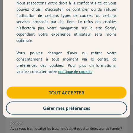
Nous respectons votre droit à la confidentialité et vous
Chauffage
pouvez choisir d’accepter, de contrôler ou de refuser
C'était donc bien un détecteur de fumée ?
l'utilisation de certains types de cookies ou certains
services proposés par des tiers. Le refus des cookies
Autres produits
n’affectera pas votre navigation sur le site Somfy
Sylvain C.
il y a plus de 9 ans
cependant votre expérience utilisateur sera moins
optimale.
Vous pouvez changer d'avis ou retirer votre
Devis avec un pro
consentement à tout moment via le centre de
Cette réponse vous a-t-elle aidé ?
préférences des cookies. Pour plus d’informations,
veuillez consulter notre
politique de cookies
.
NON
OUI
Contact
0%
des internautes ont trouvé cette réponse utile
Boutique
TOUT ACCEPTER
Les autres réponses
Gérer mes préférences
Bonjour,
Avez vous bien localisé les bips, ne s'agit-il pas d'un détecteur de fumée ?