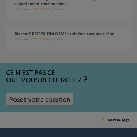
clignotement continu blanc
10
réponses
SÉCURITÉ
il y a 7 mois
Alarme PROTEXIOM GSM? problème avec ma sirène
15
réponses
SÉCURITÉ
il y a 4 mois
CE N'EST PAS CE
QUE VOUS RECHERCHEZ
Posez votre question
Haut de page