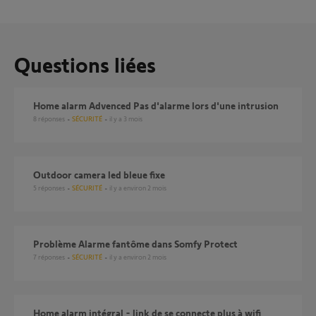
Questions liées
home alarm Advenced Pas d'alarme lors d'une intrusion
8
réponses
SÉCURITÉ
il y a 3 mois
Outdoor camera led bleue fixe
5
réponses
SÉCURITÉ
il y a environ 2 mois
Problème Alarme fantôme dans Somfy Protect
7
réponses
SÉCURITÉ
il y a environ 2 mois
Home alarm intégral - link de se connecte plus à wifi