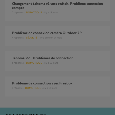
Changement tahoma v1 vers switch. Problème connexion
compte
5
réponses
DOMOTIQUE
il y a 13 jours
Problème de connexion caméra Outdoor 2 ?
4
réponses
SÉCURITÉ
il y a environ un mois
Tahoma V2 - Problèmes de connection
6
réponses
DOMOTIQUE
il y a 10 jours
probleme de connection avec Freebox
1
réponse
DOMOTIQUE
il y a 17 jours