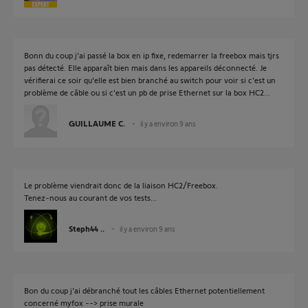
Bonn du coup j'ai passé la box en ip fixe, redemarrer la freebox mais tjrs
pas détecté. Elle apparaît bien mais dans les appareils déconnecté. Je
vérifierai ce soir qu'elle est bien branché au switch pour voir si c'est un
problème de câble ou si c'est un pb de prise Ethernet sur la box HC2...
GUILLAUME C.
il y a environ 9 ans
Le problème viendrait donc de la liaison HC2/Freebox.
Tenez-nous au courant de vos tests...
Steph44 ..
il y a environ 9 ans
Bon du coup j'ai débranché tout les câbles Ethernet potentiellement
concerné myfox --> prise murale