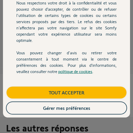
Nous respectons votre droit à la confidentialité et vous
Chauffage
pouvez choisir d’accepter, de contrôler ou de refuser
l'utilisation de certains types de cookies ou certains
Un tuto existe sur l'ancien forum pour passer la HC2 en IP fixe avec une
services proposés par des tiers. Le refus des cookies
Autres produits
Freebox :
http://myfox.forumactif.org/t1360-tutoriel-ip-fixe-sous-f...
n’affectera pas votre navigation sur le site Somfy
Essayez de voir de ce côté si cela arrange les choses et tenez nous au
cependant votre expérience utilisateur sera moins
courant.
optimale.
Steph44 ..
il y a environ 9 ans
Vous pouvez changer d'avis ou retirer votre
Devis avec un pro
consentement à tout moment via le centre de
préférences des cookies. Pour plus d’informations,
veuillez consulter notre
politique de cookies
.
Contact
Cette réponse vous a-t-elle aidé ?
Boutique
TOUT ACCEPTER
NON
OUI
Gérer mes préférences
50%
des internautes ont trouvé cette réponse utile
Les autres réponses