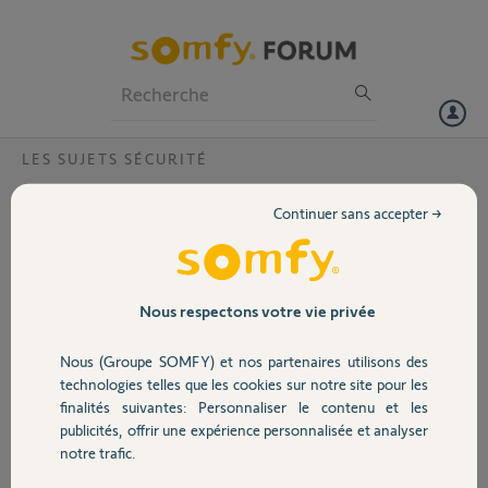
Particuliers
Professionnels
Forum
LES SUJETS SÉCURITÉ
Volet
Problème de connection
Continuer sans accepter →
Bonjour, depuis ce matin ma box HC2 n'arrive pas à se connecter. Ke
Portail
l'ai débranchée, réinitialisée rien n'y fait. Est ce que ça vient de chez
moi ou est ce que il y a un problème de serveur.
Garage
Nous respectons votre vie privée
Merci d'avance
Nous (Groupe SOMFY) et nos partenaires utilisons des
Sécurité
GUILLAUME C.
technologies telles que les cookies sur notre site pour les
il y a environ 9 ans
finalités suivantes: Personnaliser le contenu et les
Participer au fil de discussion
publicités, offrir une expérience personnalisée et analyser
Domotique
notre trafic.