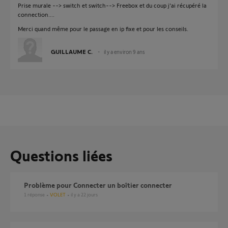
Prise murale --> switch et switch--> Freebox et du coup j'ai récupéré la
connection....
Merci quand même pour le passage en ip fixe et pour les conseils.
GUILLAUME C.
il y a environ 9 ans
Questions liées
Problème pour Connecter un boîtier connecter
1
réponse
VOLET
il y a 22 jours