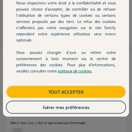
Bonjour
Nous respectons votre droit à la confidentialité et vous
Chauffage
pouvez choisir d’accepter, de contrôler ou de refuser
Cette option n'existe pas !
Bonne journée !
l'utilisation de certains types de cookies ou certains
services proposés par des tiers. Le refus des cookies
Autres produits
Anonyme
n’affectera pas votre navigation sur le site Somfy
il y a environ 9 ans
cependant votre expérience utilisateur sera moins
optimale.
Vous pouvez changer d'avis ou retirer votre
Devis avec un pro
consentement à tout moment via le centre de
Cette réponse vous a-t-elle aidé ?
préférences des cookies. Pour plus d’informations,
veuillez consulter notre
politique de cookies
.
NON
OUI
Contact
100%
des internautes ont trouvé cette réponse utile
Boutique
TOUT ACCEPTER
Les autres réponses
Gérer mes préférences
Merci Jean-Luc, c'est ce que je pensais.Dommage .