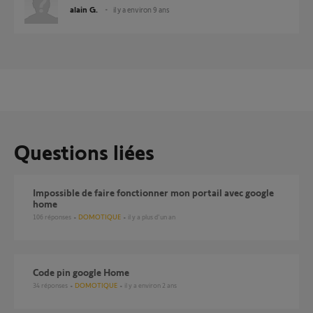
alain G.
il y a environ 9 ans
Questions liées
Impossible de faire fonctionner mon portail avec google
home
106
réponses
DOMOTIQUE
il y a plus d'un an
Code pin google Home
34
réponses
DOMOTIQUE
il y a environ 2 ans