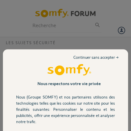
Particuliers
Professionnels
Forum
LES SUJETS SÉCURITÉ
Volet
Information orale
Continuer sans accepter →
Bonjour, peut-on être prévenu par une annonce orale de la mise en
Portail
marche ou de l'arrêt d'une alarme protection 600.Cordialement.
Garage
Nous respectons votre vie privée
alain G.
il y a environ 9 ans
Participer au fil de discussion
Nous (Groupe SOMFY) et nos partenaires utilisons des
Sécurité
technologies telles que les cookies sur notre site pour les
finalités suivantes: Personnaliser le contenu et les
publicités, offrir une expérience personnalisée et analyser
Domotique
notre trafic.