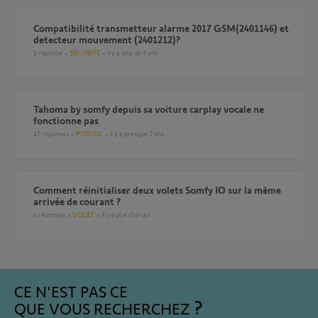
compatibilité transmetteur alarme 2017 GSM(2401146) et
detecteur mouvement (2401212)?
1
réponse
SÉCURITÉ
il y a plus de 9 ans
tahoma by somfy depuis sa voiture carplay vocale ne
fonctionne pas
17
réponses
PORTAIL
il y a presque 2 ans
Comment réinitialiser deux volets Somfy IO sur la même
arrivée de courant ?
4
réponses
VOLET
il y a plus d'un an
CE N'EST PAS CE
QUE VOUS RECHERCHEZ