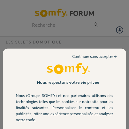
Particuliers
Professionnels
Forum
LES SUJETS DOMOTIQUE
Volet
identifiant erroné
Continuer sans accepter →
bonjour,
Portail
je n'arrive plus a me connecté sur mon compte somfy pour accéder à
ma tahoma sur pc, sachant que mon identifiant et mot de passe était
Garage
Nous respectons votre vie privée
enregistré sur Mozilla. Que je garde celui enregistré ou que je mette
mon identifiant et code manuellement rien y fait.
Nous (Groupe SOMFY) et nos partenaires utilisons des
Dernière info j'ai l'application tahoma sur ios et aucun soucis pour me
Sécurité
technologies telles que les cookies sur notre site pour les
connecté avec les même identifiant bien évidemment
finalités suivantes: Personnaliser le contenu et les
publicités, offrir une expérience personnalisée et analyser
Domotique
julien G.
notre trafic.
il y a environ 9 ans