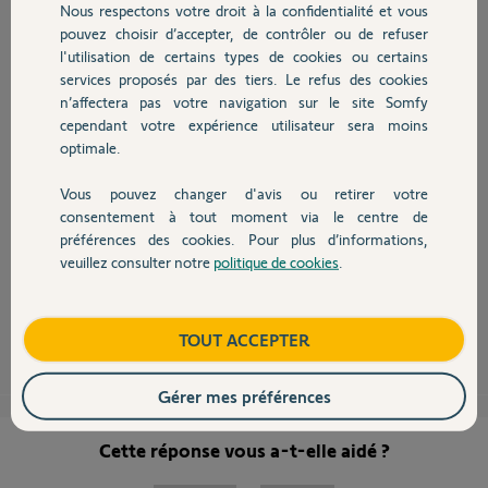
Participer au fil de discussion
Nous respectons votre droit à la confidentialité et vous
Chauffage
pouvez choisir d’accepter, de contrôler ou de refuser
l'utilisation de certains types de cookies ou certains
services proposés par des tiers. Le refus des cookies
Autres produits
n’affectera pas votre navigation sur le site Somfy
cependant votre expérience utilisateur sera moins
Bonjour Julien,
optimale.
Il semble que votre mot de passe ou identifiant ne soit pas synchronisé
sur tout les applicatifs, pourriez-vous essayer de générer une demande
Vous pouvez changer d'avis ou retirer votre
de nouveau mot de passe via
ce lien
.
Devis avec un pro
consentement à tout moment via le centre de
Vous pourrez remettre le même mot de passe mais cela permettra d'être
préférences des cookies. Pour plus d’informations,
sur qu'il se synchronise pour tout.
veuillez consulter notre
politique de cookies
.
Contact
Bonne journée.
Gladys B.
il y a environ 9 ans
Boutique
TOUT ACCEPTER
Gérer mes préférences
Cette réponse vous a-t-elle aidé ?