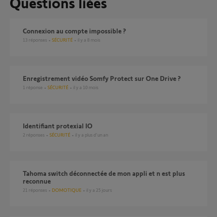
Questions liées
Connexion au compte impossible ?
13
réponses
SÉCURITÉ
il y a 8 mois
Enregistrement vidéo Somfy Protect sur One Drive ?
1
réponse
SÉCURITÉ
il y a 10 mois
identifiant protexial IO
2
réponses
SÉCURITÉ
il y a plus d'un an
Tahoma switch déconnectée de mon appli et n est plus
reconnue
21
réponses
DOMOTIQUE
il y a 25 jours