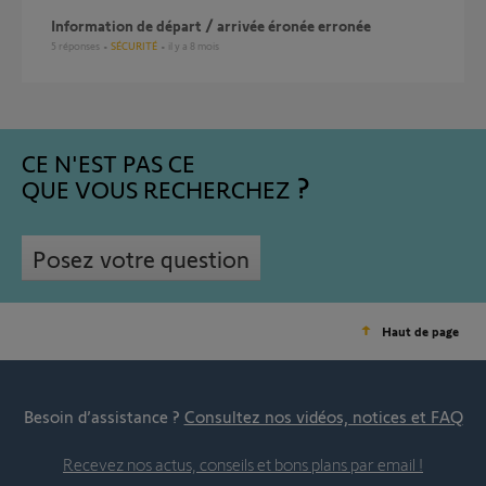
Information de départ / arrivée éronée erronée
5
réponses
SÉCURITÉ
il y a 8 mois
CE N'EST PAS CE
QUE VOUS RECHERCHEZ
Posez votre question
Haut de page
Besoin d’assistance ?
Consultez nos vidéos, notices et FAQ
Recevez nos actus, conseils et bons plans par email !