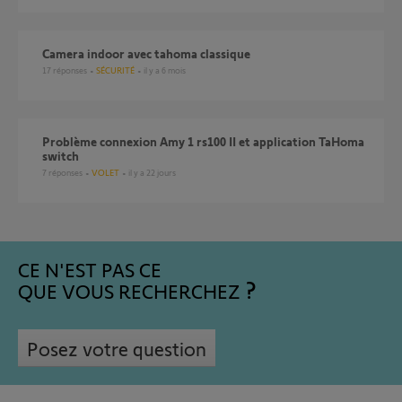
Camera indoor avec tahoma classique
17
réponses
SÉCURITÉ
il y a 6 mois
Problème connexion Amy 1 rs100 II et application TaHoma
switch
7
réponses
VOLET
il y a 22 jours
CE N'EST PAS CE
QUE VOUS RECHERCHEZ
Posez votre question