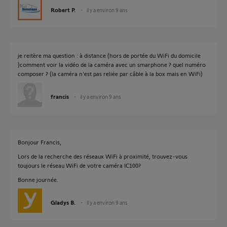
Robert P.
il y a environ 9 ans
je reitère ma question : à distance (hors de portée du WiFi du domicile
)comment voir la vidéo de la caméra avec un smarphone ? quel numéro
composer ? (la caméra n'est pas reliée par câble à la box mais en WiFi)
francis
il y a environ 9 ans
Bonjour Francis,
Lors de la recherche des réseaux WiFi à proximité, trouvez-vous
toujours le réseau WiFi de votre caméra IC100?
Bonne journée.
Gladys B.
il y a environ 9 ans