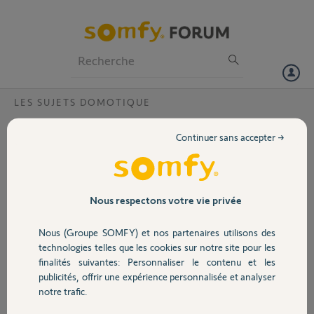
Particuliers
Professionnels
Forum
LES SUJETS DOMOTIQUE
Volet
connexion à l'IC 100 ?
Continuer sans accepter →
à proximité de mon réseau WiFI je me connecte sans problème à la
Portail
caméra mais à distance pas de connexion avec ma caméra
comment doit on procéder?
(je n'ai pas de Tahoma)
Garage
Nous respectons votre vie privée
francis
Nous (Groupe SOMFY) et nos partenaires utilisons des
Sécurité
il y a environ 9 ans
technologies telles que les cookies sur notre site pour les
Participer au fil de discussion
finalités suivantes: Personnaliser le contenu et les
publicités, offrir une expérience personnalisée et analyser
Domotique
notre trafic.