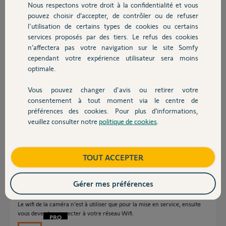
Réponses
Nous respectons votre droit à la confidentialité et vous
Chauffage
pouvez choisir d’accepter, de contrôler ou de refuser
l'utilisation de certains types de cookies ou certains
Bonjour,
services proposés par des tiers. Le refus des cookies
Autres produits
A quelle distance max vous ne captez plus la wifi en champ libre ?
n’affectera pas votre navigation sur le site Somfy
cependant votre expérience utilisateur sera moins
Sylvain C.
optimale.
il y a environ 9 ans
Vous pouvez changer d'avis ou retirer votre
Devis avec un pro
consentement à tout moment via le centre de
préférences des cookies. Pour plus d’informations,
dès que je ne peux plus avoir accès à mon réseau WiFI
veuillez consulter notre
politique de cookies
.
Contact
comment faut il se connecter avec le smartphone?
francis
il y a environ 9 ans
Boutique
TOUT ACCEPTER
Gérer mes préférences
Bonjour,
Le wifi de la caméra n'est à utiliser que pour la mise en service, ensuite
vous devez la connecter à votre réseau Wifi.