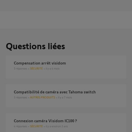
Questions liées
Compensation arrêt visidom
5
réponses
SÉCURITÉ
il y a 4 mois
compatibilité de caméra avec Tahoma switch
3
réponses
AUTRES PRODUITS
il y a 7 mois
connexion caméra Visidom IC100 ?
4
réponses
SÉCURITÉ
il y a environ 3 ans