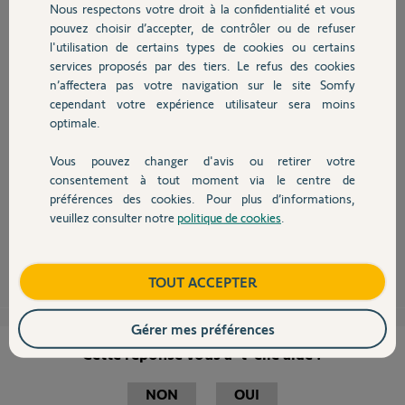
Nous respectons votre droit à la confidentialité et vous
Chauffage
il y a presque 9 ans
pouvez choisir d’accepter, de contrôler ou de refuser
Participer au fil de discussion
l'utilisation de certains types de cookies ou certains
services proposés par des tiers. Le refus des cookies
Autres produits
n’affectera pas votre navigation sur le site Somfy
cependant votre expérience utilisateur sera moins
optimale.
Bonjour,
Vous pouvez changer d'avis ou retirer votre
Si les volets n'ont pas de points durs mécaniques, il restera donc un
Devis avec un pro
consentement à tout moment via le centre de
problème électronique interne aux moteurs.
La solution:, si vous pouvez le faire, il faudra démonter la carte
préférences des cookies. Pour plus d’informations,
électronique trouver le composant défectueux et le remplacer.
veuillez consulter notre
politique de cookies
.
Contact
Sylvain C.
il y a presque 9 ans
Boutique
TOUT ACCEPTER
Gérer mes préférences
Cette réponse vous a-t-elle aidé ?
NON
OUI