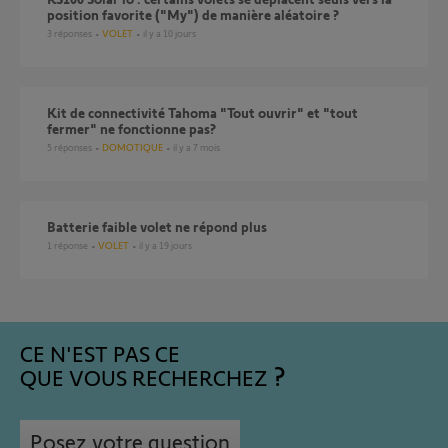
position favorite ("My") de manière aléatoire ?
3
réponses
VOLET
il y a 10 jours
Kit de connectivité Tahoma "Tout ouvrir" et "tout
fermer" ne fonctionne pas?
5
réponses
DOMOTIQUE
il y a 7 mois
Batterie faible volet ne répond plus
1
réponse
VOLET
il y a 19 jours
CE N'EST PAS CE
QUE VOUS RECHERCHEZ
Posez votre question