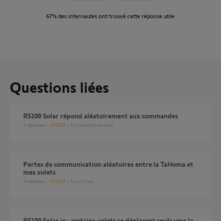
67%
des internautes ont trouvé cette réponse utile
Questions liées
RS100 Solar répond aléatoirement aux commandes
2
réponses
VOLET
il y a environ un mois
Pertes de communication aléatoires entre la TaHoma et
mes volets
3
réponses
VOLET
il y a 3 mois
RS100 Solar io : certains volets se déplacent seuls vers la