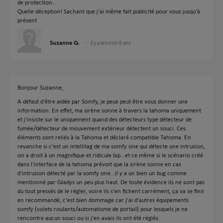
de protection...
Quelle déception! Sachant que j’ai même fait publicité pour vous jusqu’à
présent
Suzanne G.
il y a environ 8 ans
Bonjour Suzanne,
A défaut d'être aidée par Somfy, je peux peut être vous donner une
information. En effet, ma sirène sonne à travers la tahoma uniquement
et j'insiste sur le uniquement quand des détecteurs type détecteur de
fumée/détecteur de mouvement extérieur détectent un souci. Ces
éléments sont reliés à la Tahoma et déclaré compatible Tahoma. En
revanche si c'est un intellitag de ma somfy one qui détecte une intrusion,
on a droit à un magnifique et ridicule bip...et ce même si le scénario créé
dans l'interface de la tahoma prévoit que la sirène sonne en cas
d'intrusion détecté par la somfy one...il y a un bien un bug comme
mentionné par Gladys un peu plus haut. De toute évidence ils ne sont pas
du tout pressés de le régler, voire ils s'en fichent carrément, ça va se finir
en recommandé, c'est bien dommage car j'ai d'autres équipements
somfy (volets roulants/automatisme de portail) pour lesquels je ne
rencontre aucun souci ou si j'en avais ils ont été réglés.