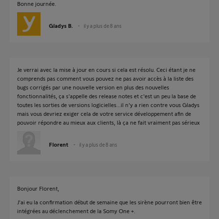
Bonne journée.
Gladys B.
il y a plus de 8 ans
Je verrai avec la mise à jour en cours si cela est résolu. Ceci étant je ne
comprends pas comment vous pouvez ne pas avoir accès à la liste des
bugs corrigés par une nouvelle version en plus des nouvelles
fonctionnalités, ça s'appelle des release notes et c'est un peu la base de
toutes les sorties de versions logicielles...il n'y a rien contre vous Gladys
mais vous devriez exiger cela de votre service développement afin de
pouvoir répondre au mieux aux clients, là ça ne fait vraiment pas sérieux
Florent
il y a plus de 8 ans
Bonjour Florent,
J'ai eu la confirmation début de semaine que les sirène pourront bien être
intégrées au déclenchement de la Somy One +.