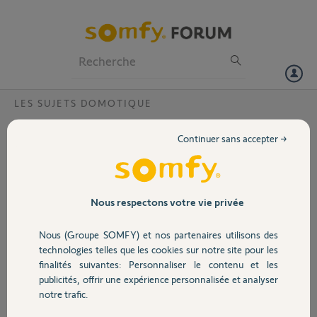
Particuliers
Professionnels
Forum
LES SUJETS DOMOTIQUE
Volet
est-il possible de faire sonner la sirène
Continuer sans accepter →
extérieure avec flash en cas d'intrusion
Portail
détectée par ma somfy one+?
Bonjour,
Garage
Nous respectons votre vie privée
Je dispose depuis peu
d'une Tahoma avec
Nous (Groupe SOMFY) et nos partenaires utilisons des
Sécurité
sirène extérieure avec
technologies telles que les cookies sur notre site pour les
Flash et d'une somfy one
finalités suivantes: Personnaliser le contenu et les
+ (avec plusieurs
publicités, offrir une expérience personnalisée et analyser
Domotique
intellitags). Depuis
notre trafic.
l'interface web de ma
Tahoma j'ai vu que je peux paramétrer une action pour qu'en cas