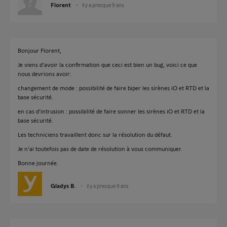
Florent
il y a presque 9 ans
Bonjour Florent,
Je viens d'avoir la confirmation que ceci est bien un bug, voici ce que
nous devrions avoir:
changement de mode : possibilité de faire biper les sirènes iO et RTD et la
base sécurité.
en cas d'intrusion : possibilité de faire sonner les sirènes iO et RTD et la
base sécurité.
Les techniciens travaillent donc sur la résolution du défaut.
Je n'ai toutefois pas de date de résolution à vous communiquer.
Bonne journée.
Gladys B.
il y a presque 9 ans