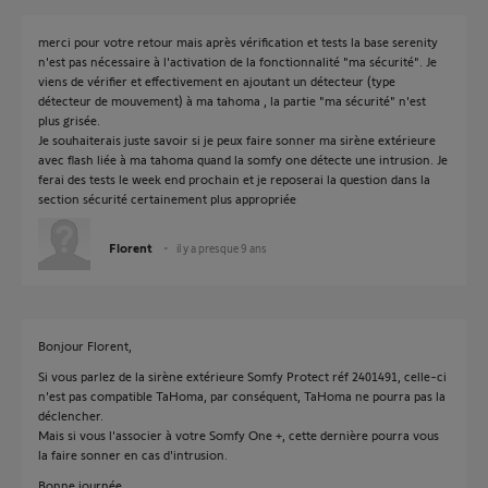
merci pour votre retour mais après vérification et tests la base serenity
n'est pas nécessaire à l'activation de la fonctionnalité "ma sécurité". Je
viens de vérifier et effectivement en ajoutant un détecteur (type
détecteur de mouvement) à ma tahoma , la partie "ma sécurité" n'est
plus grisée.
Je souhaiterais juste savoir si je peux faire sonner ma sirène extérieure
avec flash liée à ma tahoma quand la somfy one détecte une intrusion. Je
ferai des tests le week end prochain et je reposerai la question dans la
section sécurité certainement plus appropriée
Florent
il y a presque 9 ans
Bonjour Florent,
Si vous parlez de la sirène extérieure Somfy Protect réf 2401491, celle-ci
n'est pas compatible TaHoma, par conséquent, TaHoma ne pourra pas la
déclencher.
Mais si vous l'associer à votre Somfy One +, cette dernière pourra vous
la faire sonner en cas d'intrusion.
Bonne journée.