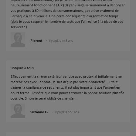
heureusement fonctionnent EUX) 3) j'envisage sérieusement à dénoncer
vos pratiques à 60 millions de consommateurs, ça relève vraiment de
l'arnaque à ce niveau là. Une perte conséquente d'argent et de temps
(dois je vous rappeler le nombre de tests que j'ai réalisé à la place de vos
services? )
Florent
il y a plus de 8 ans
Bonjour à tous,
Effectivement la sirène extérieur vendue avec protexial initialement ne
marche pas avec Tahoma. Je suis déçue par votre honnêteté... Il faut
gagner la confiance de ses clients, il est plus important que l'argent en
court terme! J'espère que vous pouvez trouver la bonne solution plus tôt
possible. Sinon je serai obligé de changer...
Suzanne G.
il y a plus de 8 ans