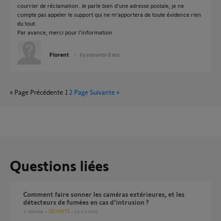
courrier de réclamation. Je parle bien d'une adresse postale, je ne
compte pas appeler le support qui ne m'apportera de toute évidence rien
du tout.
Par avance, merci pour l'information
Florent
il y a environ 8 ans
« Page Précédente
1
2
Page Suivante »
Questions liées
Comment faire sonner les caméras extérieures, et les
détecteurs de fumées en cas d'intrusion ?
1
réponse
SÉCURITÉ
il y a 2 mois