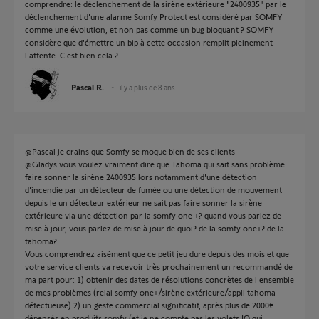
comprendre: le déclenchement de la sirène extérieure "2400935" par le
déclenchement d'une alarme Somfy Protect est considéré par SOMFY
comme une évolution, et non pas comme un bug bloquant ? SOMFY
considère que d'émettre un bip à cette occasion remplit pleinement
l'attente. C'est bien cela ?
Pascal R.
il y a plus de 8 ans
@Pascal je crains que Somfy se moque bien de ses clients
@Gladys vous voulez vraiment dire que Tahoma qui sait sans problème
faire sonner la sirène 2400935 lors notamment d'une détection
d'incendie par un détecteur de fumée ou une détection de mouvement
depuis le un détecteur extérieur ne sait pas faire sonner la sirène
extérieure via une détection par la somfy one +? quand vous parlez de
mise à jour, vous parlez de mise à jour de quoi? de la somfy one+? de la
tahoma?
Vous comprendrez aisément que ce petit jeu dure depuis des mois et que
votre service clients va recevoir très prochainement un recommandé de
ma part pour: 1) obtenir des dates de résolutions concrètes de l'ensemble
de mes problèmes (relai somfy one+/sirène extérieure/appli tahoma
défectueuse) 2) un geste commercial significatif, après plus de 2000€
dépensés en produits somfy (et je ne compte pas les volets IO qui