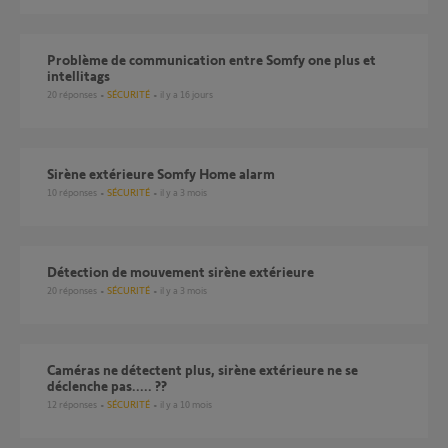
Problème de communication entre Somfy one plus et
intellitags
20
réponses
SÉCURITÉ
il y a 16 jours
Sirène extérieure Somfy Home alarm
10
réponses
SÉCURITÉ
il y a 3 mois
détection de mouvement sirène extérieure
20
réponses
SÉCURITÉ
il y a 3 mois
Caméras ne détectent plus, sirène extérieure ne se
déclenche pas..... ??
12
réponses
SÉCURITÉ
il y a 10 mois