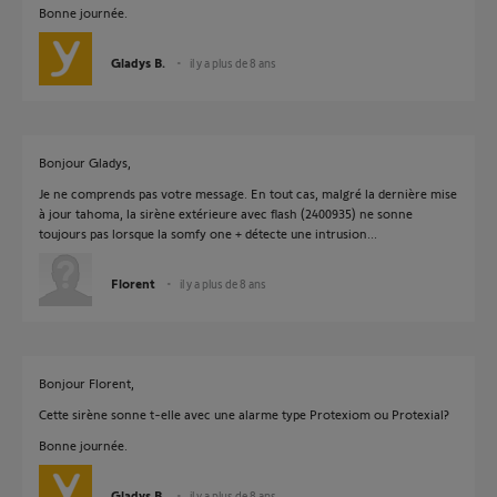
Bonne journée.
Gladys B.
il y a plus de 8 ans
Bonjour Gladys,
Je ne comprends pas votre message. En tout cas, malgré la dernière mise
à jour tahoma, la sirène extérieure avec flash (2400935) ne sonne
toujours pas lorsque la somfy one + détecte une intrusion...
Florent
il y a plus de 8 ans
Bonjour Florent,
Cette sirène sonne t-elle avec une alarme type Protexiom ou Protexial?
Bonne journée.
Gladys B.
il y a plus de 8 ans