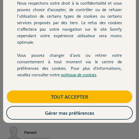
Nous respectons votre droit à la confidentialité et vous
Chauffage
d'intrusion détectée par ma somfy one + je puisse par exemple
pouvez choisir d’accepter, de contrôler ou de refuser
fermer mes volets roulants (volets somfy IO). Toutefois la sirène
l'utilisation de certains types de cookies ou certains
extérieure n'apparait pas la liste des équipements à activer en cas
services proposés par des tiers. Le refus des cookies
Autres produits
d'intrusion. Je vous joins les captures pour que ça soit plus clair. LA
n’affectera pas votre navigation sur le site Somfy
sirène est grisée, est ce pour cela que je n'ai pas accès à cet élément
cependant votre expérience utilisateur sera moins
dans la liste?
optimale.
J'ai vu dans une question du 04/08/17 de LETHION J qu'il fallait
l'activer depuis l'onglet ma sécurité mais dans ce dernier onglet "ma
sécurité" est en grisé pour le moment. Je suppose que c'est parce que
Vous pouvez changer d'avis ou retirer votre
Devis avec un pro
je n'ai pas encore installé de capteurs type détecteurs de
consentement à tout moment via le centre de
mouvements directement liés à ma TAHOMA, est ce bien cela?
préférences des cookies. Pour plus d’informations,
Désolé si mes questions tombent sous le sens mais je débute en
veuillez consulter notre
politique de cookies
.
Contact
équipement somfy.
Par avance, merci pour vos réponses,
Boutique
TOUT ACCEPTER
Gérer mes préférences
Florent
il y a presque 9 ans