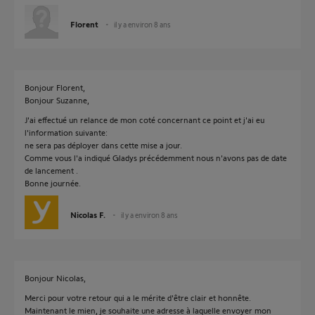
Florent
il y a environ 8 ans
Bonjour Florent,
Bonjour Suzanne,
J'ai effectué un relance de mon coté concernant ce point et j'ai eu
l'information suivante:
ne sera pas déployer dans cette mise a jour.
Comme vous l'a indiqué Gladys précédemment nous n'avons pas de date
de lancement .
Bonne journée.
Nicolas F.
il y a environ 8 ans
Bonjour Nicolas,
Merci pour votre retour qui a le mérite d'être clair et honnête.
Maintenant le mien, je souhaite une adresse à laquelle envoyer mon