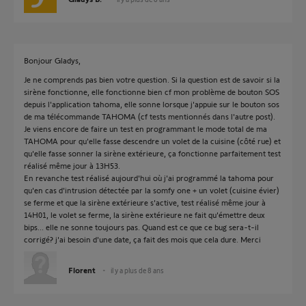
Bonjour Gladys,
Je ne comprends pas bien votre question. Si la question est de savoir si la
sirène fonctionne, elle fonctionne bien cf mon problème de bouton SOS
depuis l'application tahoma, elle sonne lorsque j'appuie sur le bouton sos
de ma télécommande TAHOMA (cf tests mentionnés dans l'autre post).
Je viens encore de faire un test en programmant le mode total de ma
TAHOMA pour qu'elle fasse descendre un volet de la cuisine (côté rue) et
qu'elle fasse sonner la sirène extérieure, ça fonctionne parfaitement test
réalisé même jour à 13H53.
En revanche test réalisé aujourd'hui où j'ai programmé la tahoma pour
qu'en cas d'intrusion détectée par la somfy one + un volet (cuisine évier)
se ferme et que la sirène extérieure s'active, test réalisé même jour à
14H01, le volet se ferme, la sirène extérieure ne fait qu'émettre deux
bips... elle ne sonne toujours pas. Quand est ce que ce bug sera-t-il
corrigé? j'ai besoin d'une date, ça fait des mois que cela dure. Merci
Florent
il y a plus de 8 ans