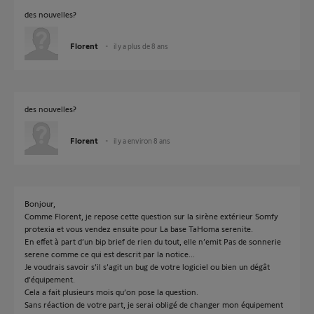
des nouvelles?
Florent
il y a plus de 8 ans
des nouvelles?
Florent
il y a environ 8 ans
Bonjour,
Comme Florent, je repose cette question sur la sirène extérieur Somfy
protexia et vous vendez ensuite pour La base TaHoma serenite.
En effet à part d’un bip brief de rien du tout, elle n’emit Pas de sonnerie
serene comme ce qui est descrit par la notice...
Je voudrais savoir s’il s’agit un bug de votre logiciel ou bien un dégât
d’équipement.
Cela a fait plusieurs mois qu’on pose la question.
Sans réaction de votre part, je serai obligé de changer mon équipement