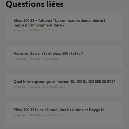
Questions liées
Elixo 500 3S + Tahoma "La commande demandée est
impossible" comment faire ?
3
réponses
PORTAIL
il y a 21 jours
associer clavier rts et elixo 500 rts24v ?
7
réponses
PORTAIL
il y a 12 mois
quel interrupteur pour moteur ELIXO ELIXO 500 3S RTS?
3
réponses
PORTAIL
il y a environ un an
elixo 500 3S io ne répond plus à tahoma et Keygo io
3
réponses
PORTAIL
il y a plus d'un an