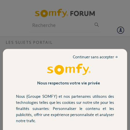
Particuliers
Professionnels
Forum
LES SUJETS PORTAIL
Volet
commande KEYGO GX257 à moteur
Continuer sans accepter →
ELIXO 500 24V?
Portail
Je n'arrive pas à programmer ma nouvelle commande KEYGO
GX257 à mon moteur ELIXO 500 24Vsur porte coulissante. Je fais
Garage
comment? est ce compatible? Lors de la livraison en 2007, c'étaient
Nous respectons votre vie privée
des commandes KEYGO...Merci de vos bons renseignements.
Nous (Groupe SOMFY) et nos partenaires utilisons des
Sécurité
MICHEL F.
technologies telles que les cookies sur notre site pour les
il y a presque 9 ans
finalités suivantes: Personnaliser le contenu et les
Participer au fil de discussion
publicités, offrir une expérience personnalisée et analyser
Domotique
notre trafic.