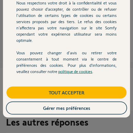
Nous respectons votre droit à la confidentialité et vous
Chauffage
pouvez choisir d’accepter, de contrôler ou de refuser
l'utilisation de certains types de cookies ou certains
Bonsoir,
services proposés par des tiers. Le refus des cookies
Autres produits
Votre nouvelle télécommande est-elle IO ou RTS ?
n’affectera pas votre navigation sur le site Somfy
quelle est la couleur du pourtour de la télécommande ?
cependant votre expérience utilisateur sera moins
optimale.
Sylvain C.
il y a presque 9 ans
Vous pouvez changer d'avis ou retirer votre
Devis avec un pro
consentement à tout moment via le centre de
préférences des cookies. Pour plus d’informations,
veuillez consulter notre
politique de cookies
.
Contact
Cette réponse vous a-t-elle aidé ?
NON
OUI
Boutique
TOUT ACCEPTER
67%
des internautes ont trouvé cette réponse utile
Gérer mes préférences
Les autres réponses