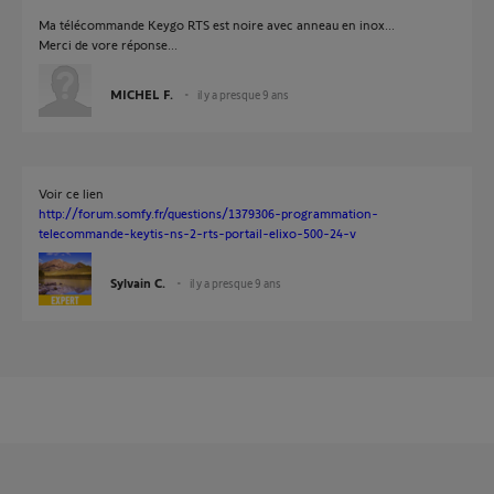
Ma télécommande Keygo RTS est noire avec anneau en inox...
Merci de vore réponse...
MICHEL F.
il y a presque 9 ans
Voir ce lien
http://forum.somfy.fr/questions/1379306-programmation-
telecommande-keytis-ns-2-rts-portail-elixo-500-24-v
Sylvain C.
il y a presque 9 ans