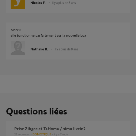
Nicolas F.
il y a plus de 8 ans
Merci!
elle fonctionne parfaitement sur la nouvelle box
Nathalie B.
il y a plus de 8 ans
Questions liées
Prise Zibgee et TaHoma / simu livein2
23
réponses
DOMOTIQUE
il y a 7 mois