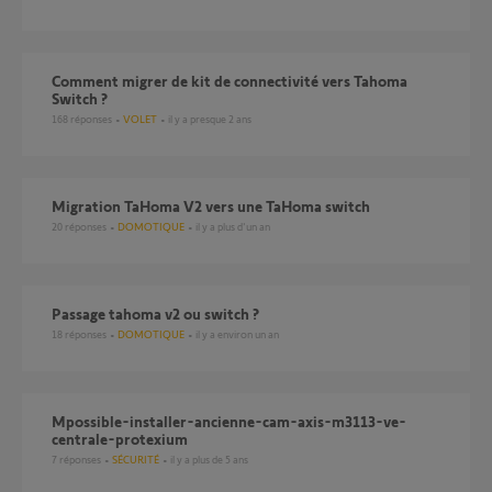
Comment migrer de kit de connectivité vers Tahoma
Switch ?
168
réponses
VOLET
il y a presque 2 ans
Migration TaHoma V2 vers une TaHoma switch
20
réponses
DOMOTIQUE
il y a plus d'un an
passage tahoma v2 ou switch ?
18
réponses
DOMOTIQUE
il y a environ un an
mpossible-installer-ancienne-cam-axis-m3113-ve-
centrale-protexium
7
réponses
SÉCURITÉ
il y a plus de 5 ans