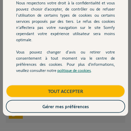
Nous respectons votre droit à la confidentialité et vous
Chauffage
pouvez choisir d’accepter, de contrôler ou de refuser
Nathalie B.
l'utilisation de certains types de cookies ou certains
il y a presque 9 ans
services proposés par des tiers. Le refus des cookies
Autres produits
Participer au fil de discussion
n’affectera pas votre navigation sur le site Somfy
cependant votre expérience utilisateur sera moins
optimale.
Vous pouvez changer d'avis ou retirer votre
Devis avec un pro
consentement à tout moment via le centre de
Bonjour Nathalie,
préférences des cookies. Pour plus d’informations,
j'ai supprimer une camera qui était mal supprimé mais il en reste une qui
veuillez consulter notre
politique de cookies
.
Contact
s'appelle : Extérieur.
Dois-je la supprimer aussi?
Pour information je ne peux pas transféré cette camera sur votre
nouvelle box, une fois supprimer il faudra l'enregistrer sur la nouvel.
Boutique
TOUT ACCEPTER
Bonne journée
Gérer mes préférences
Nicolas F.
il y a presque 9 ans