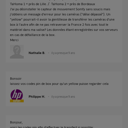
TaHoma 1 = près de Lille. /. TaHoma 2 = près de Bordeaux
J'ai pu désinstaller le capteur de mouvement Somfy sans soucis mais
j'obtiens un message d'erreur pour les caméras ("délai dépassé"). Un
"yellow" pourrait-il avoir la gentillesse de transférer les caméras d'une
box à l'autre afin de ne pas retraverser la France 2 fois avec tout le
matériel dans ma valise? Les données étant enregistrées sur vos serveurs
en cas de défaillance de la box.
Merci
Nathalie B.
il y a presque 9 ans
Bonsoir
laissez vos codes pin de box pour qu'un yellow puisse regarder cela
Philippe H.
il y a presque 9 ans
Bonjour,
voici les codes pin afin d'effectuer le transfert si possible: