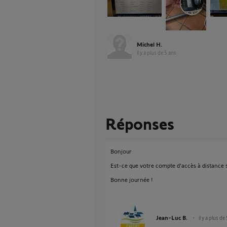
Michel H.
il y a plus de 5 ans
Réponses
Bonjour
Est-ce que votre compte d'accès à distance s
Bonne journée !
Jean-Luc B.
il y a plus de