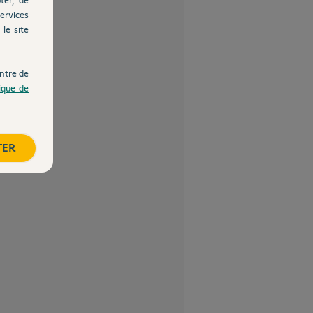
ervices
le site
ntre de
tique de
TER