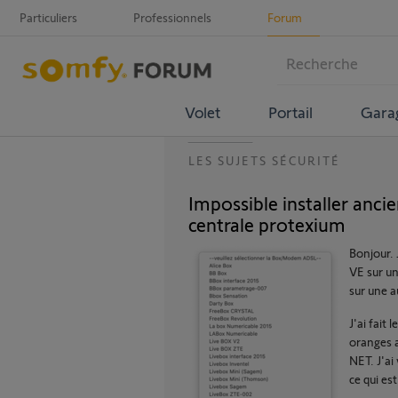
Particuliers
Professionnels
Forum
Volet
Portail
Gara
LES SUJETS SÉCURITÉ
Impossible installer anc
centrale protexium
Bonjour.
VE sur un
sur une 
J'ai fait 
oranges a
NET. J'ai
ce qui est