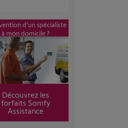
vention d'un spécialiste
à mon domicile ?
Découvrez les
forfaits Somfy
Assistance