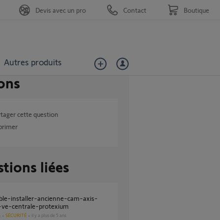
Devis avec un pro
Contact
Boutique
Autres produits
ons
tager cette question
primer
tions liées
ve-centrale-protexium
SÉCURITÉ
il y a plus de 5 ans
s