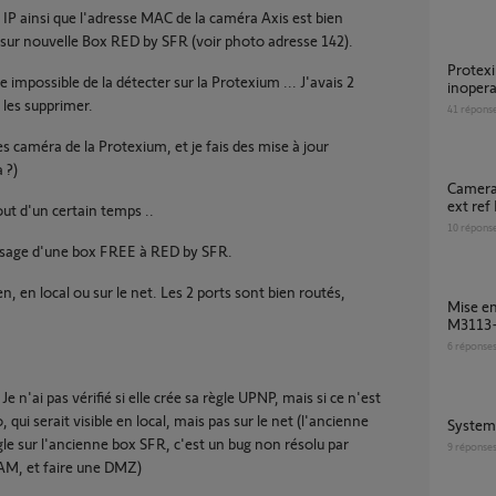
 IP ainsi que l'adresse MAC de la caméra Axis est bien
sur nouvelle Box RED by SFR (voir photo adresse 142).
Protexium Ultimate GSM et carte 2G
e impossible de la détecter sur la Protexium ... J'avais 2
inoper
 les supprimer.
41
répons
es caméra de la Protexium, et je fais des mise à jour
 ?)
camera AXIS int ref M1011-W EUR ET AXIS
ext re
out d'un certain temps ..
10
répons
assage d'une box FREE à RED by SFR.
n, en local ou sur le net. Les 2 ports sont bien routés,
mise en service camera SOMFY ACCIS
M3113
6
réponse
 n'ai pas vérifié si elle crée sa règle UPNP, mais si ce n'est
o, qui serait visible en local, mais pas sur le net (l'ancienne
Syste
gle sur l'ancienne box SFR, c'est un bug non résolu par
9
réponse
CAM, et faire une DMZ)