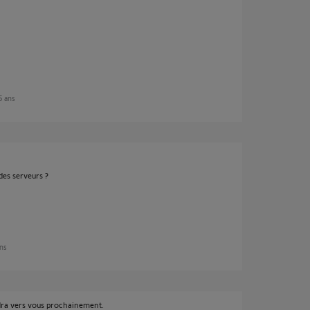
 5 ans
des serveurs ?
ans
ndra vers vous prochainement.