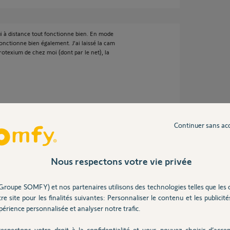
i à distance tout fonctionne bien. En mode
 fonctionne bien également. J'ai laissé la cam
rotexium de chez moi (dont par le net), la
ans
Continuer sans ac
Nous respectons votre vie privée
r le "Port DNS" du "Réglage de l'interface".
r le bouton "reset" de la caméra ?
Groupe SOMFY) et nos partenaires utilisons des technologies telles que les 
re site pour les finalités suivantes: Personnaliser le contenu et les publicités
érience personnalisée et analyser notre trafic.
espectons votre droit à la confidentialité et vous pouvez choisir d’accep