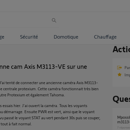
ge
Sécurité
Domotique
Chauffage
Acti
ienne cam Axis M3113-VE sur une
Par
Im
 J’ai tenté de connecter une ancienne caméra Axis M3113-
e centrale protexium. Cette caméra fonctionnait très bien
autre Protexium et également Tahoma.
Ques
les essais hier. J'ai ouvert la caméra. Tous les voyants
u démarrage. Ensuite PWR est vert, ainsi que le voyant
mpossible-installer-ancienne-cam-axis-
 vu passé le voyant STAT au vert pendant 30s puis se couper,
m3113-
 tout à fait normal.
7
réponse