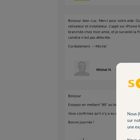
Bonjour Jean-Luc. Merci pour votre aide. Ou
utilisateur et installateur. L'appli sur iPhone
branchée chez mon amie, et je surveille la P
caméra n'est pas détectée.
Cordialement. --Michel
Michel H.
il y a plus de 5 
Bonjour
Essayez en mettant "80" au lieu de "1024" su
Vous confirmez qu'il n'y a eu aucun appui su
Nous (
sur not
Bonne journée !
une exp
Nous r