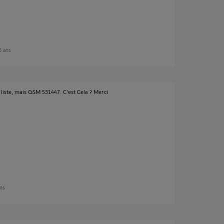
 5 ans
e liste, mais GSM 531447. C'est Cela ? Merci
ans