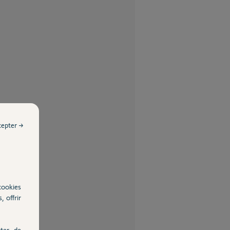
cepter →
cookies
, offrir
ter, de