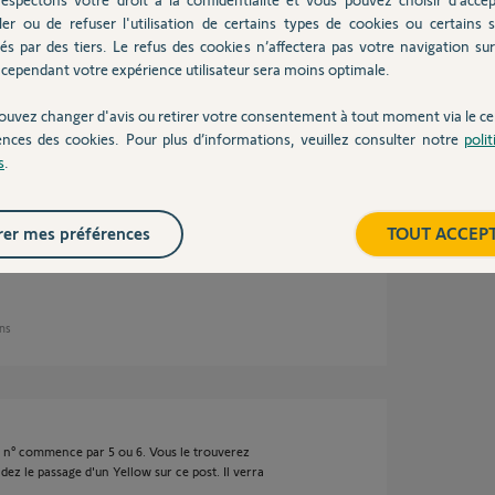
 5 ans
ler ou de refuser l'utilisation de certains types de cookies ou certains s
és par des tiers. Le refus des cookies n’affectera pas votre navigation sur 
cependant votre expérience utilisateur sera moins optimale.
80.
ouvez changer d'avis ou retirer votre consentement à tout moment via le ce
ences des cookies. Pour plus d’informations, veuillez consulter notre
poli
n au courant, voir notice, qu'il ne faut jamais
s
.
té appuyé .
ra. Je fais à distance, ayant pris soin de
er mes préférences
TOUT ACCEP
ans
. Ce n° commence par 5 ou 6. Vous le trouverez
ndez le passage d'un Yellow sur ce post. Il verra