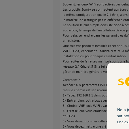
Souvent, les deux WiFi sont activés par défa
Les produits Somfy se connectent au réseau 2
la même configuration que le 2.4 Ghz, alors
le matériel ne distingue pas la différence ent
La solution le plus simple consiste donc à
votre box, le temps de l’installation de vos p
Pour cela, se rendre dans les paramètres du
enregistrer.
Une fois vos produits installés et reconnu su
WiFi 5 Ghz, cependant il faudra refaire la 
installation ou pour chaque réinitialisation.
Pour éviter de faire ses manipulations une bo
réseaux 2.4 Ghz et 5 Ghz (et pas seulement
gérer de manière générale vos connections)
Comment ?
Accéder aux paramètres WiFi de votre Box (d
mais le chemin est sensiblement identique po
1- Tapez 192.168.1.1 dans votre navigateur
2- Entrer dans votre box avec admin et admi
3- Choisir WiFi puis WiFi avancé
Nous (
4- C’est ici que vous choisissez de ne pas a
sur not
et 5 Ghz
5- Vous devez nommer différemment vos de
une exp
6- Vous devez mettre une clé WiFi à 26 cara