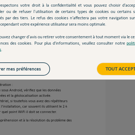
ait que vous serez obligé de reconnecter tous
espectons votre droit à la confidentialité et vous pouvez choisir d’accep
 vous venez de créer)
ler ou de refuser l'utilisation de certains types de cookies ou certains s
aux, mais vous pouvez également les mettre en
és par des tiers. Le refus des cookies n’affectera pas votre navigation sur 
cependant votre expérience utilisateur sera moins optimale.
 page.
rtable, vous verrez qu’il va reconnaitre les
 Ghz et le 5 Ghz.
ouvez changer d'avis ou retirer votre consentement à tout moment via le ce
clé WiFi !!!
ences des cookies. Pour plus d’informations, veuillez consulter notre
poli
it Somfy (ou autre) vous aurez la possibilité
s
.
2.4 Ghz soit sur le réseau 5 Ghz (Pour les
u 2.4 Ghz)
ocher le réseau 5 Ghz, néanmoins, en cas
er mes préférences
TOUT ACCEP
ut que vous soyez obligé de le décocher quand
ération :
ne sous Android, vérifiez que les données
vées et la géolocalisation activée.
tériel, si toutefois vous avez des répétiteurs
installation, car souvent ils utilisent le 2.4
quel point WiFi il doit se connecter.
ompréhension et à la résolution du problème des