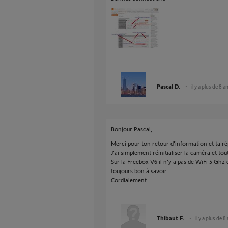
Pascal D.
il y a plus de 8 a
Bonjour Pascal,
Merci pour ton retour d'information et ta r
J'ai simplement réinitialiser la caméra et to
Sur la Freebox V6 il n'y a pas de WiFi 5 Ghz
toujours bon à savoir.
Cordialement.
Thibaut F.
il y a plus de 8