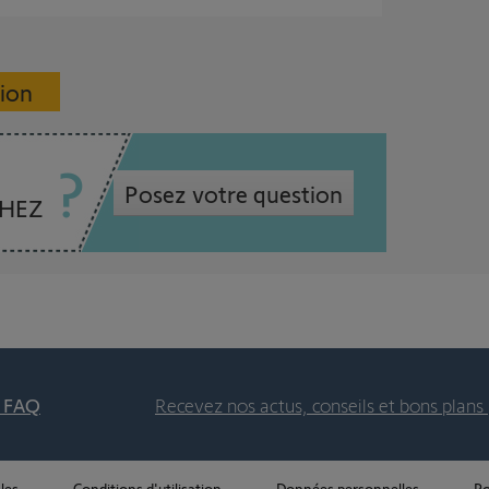
sion
Posez votre question
CHEZ
t FAQ
Recevez nos actus, conseils et bons plans 
les
Conditions d'utilisation
Données personnelles
Po