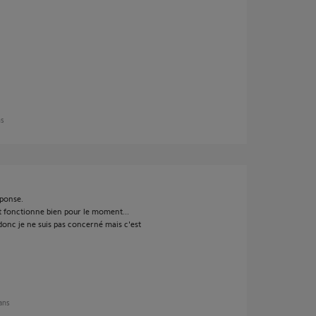
ns
éponse.
ut fonctionne bien pour le moment...
 donc je ne suis pas concerné mais c'est
 ans