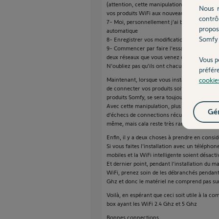
(attention, cette manipulation comprend le f
Nous r
vos produits WiFi aux nouveaux réseaux que
contrô
7- Moi, personnellement j’ai bloqué les can
propos
automatique
Somfy 
8- Enregistrer vos modifications et quitter la
9- Commencer par faire l’essai avec votre po
deux réseaux que vous venez de créer, le 2.4
Vous p
N’oubliez pas qu’ils ont chacun leur nouvelle 
préfér
Maintenant, lorsque vous installerez un produ
cookie
de connecter vos produits soit sur le réseau 
produits Somfy, se sera toujours sur le résea
Avec cette manipulation, plus besoin de déc
Gér
d’échecs de connections récurrents, il se pe
même, mais cala reste très rare.
Enfin, il y a deux choses à prendre en consid
Si vous faites l'installation avec un télépho
mobiles et la WiFi intelligente soient désacti
Et dernier point, pendant l’installation du ma
WiFi, prenez soin de les débranchés pendant l’
Ghz et donc le matériel ne comprend pas sur 
Voilà, en espérant que ceci soit utile à la c
box ayant les WiFi 2.4 Ghz et 5 Ghz
Bonnes connections