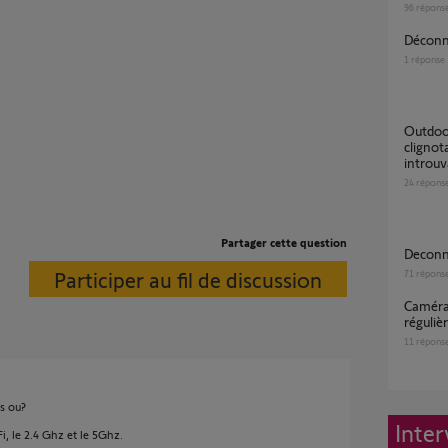
96
répons
Décon
1
réponse
Outdoor Camera 2 (1875326A) : LED bleue
clignot
introuv
24
répons
Partager cette question
Decon
Participer au fil de discussion
71
répons
caméra extérieur qui perd la connexion WIFI
réguli
11
répons
s ou?
Inter
 le 2.4 Ghz et le 5Ghz.