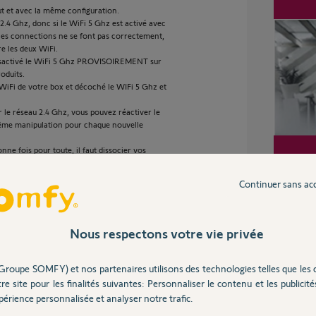
ut et avec la même configuration.
.4 Ghz, donc si le WiFi 5 Ghz est activé avec
 les connections ne se font pas correctement,
re les deux WiFi.
 désactivé le WiFi 5 Ghz PROVISOIREMENT sur
roduits.
 WiFi de votre box et décoché le WIFi 5 Ghz et
r le réseau 2.4 Ghz, vous pouvez réactiver le
même manipulation pour chaque nouvelle
nne fois pour toute, il faut dissocier vos
 pour Somfy, vous serez en mesure de mieux
Continuer sans ac
ans mon exemple, il s’agit de la LiveBox Play)
ur toutes les box)
Nous respectons votre vie privée
n par défaut
Groupe SOMFY) et nos partenaires utilisons des technologies telles que les 
voir la même configuration pour le WiFi 2.4 Ghz
re site pour les finalités suivantes: Personnaliser le contenu et les publicités
ux réseaux
érience personnalisée et analyser notre trafic.
ctères différents pour vos deux réseaux