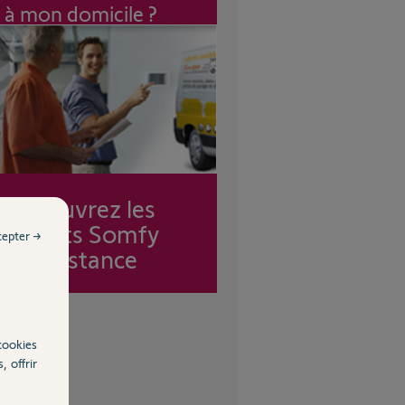
à mon domicile ?
Découvrez les
forfaits Somfy
cepter →
Assistance
cookies
, offrir