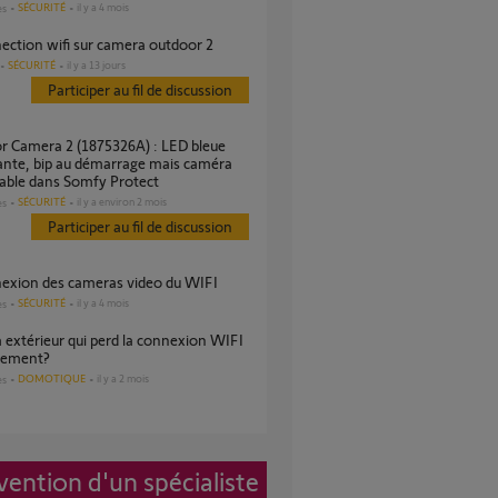
SÉCURITÉ
il y a 4 mois
es
nection wifi sur camera outdoor 2
SÉCURITÉ
il y a 13 jours
Participer au fil de discussion
ante, bip au démarrage mais caméra
able dans Somfy Protect
SÉCURITÉ
il y a environ 2 mois
es
Participer au fil de discussion
nexion des cameras video du WIFI
SÉCURITÉ
il y a 4 mois
es
èrement?
DOMOTIQUE
il y a 2 mois
es
vention d'un spécialiste