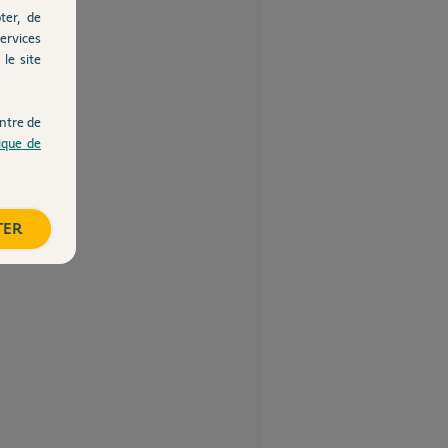
ter, de
ervices
le site
ntre de
tique de
TER