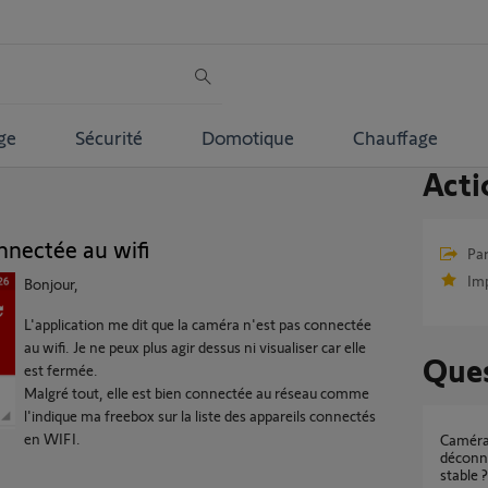
ge
Sécurité
Domotique
Chauffage
Acti
nnectée au wifi
Par
Im
Bonjour,
L'application me dit que la caméra n'est pas connectée
au wifi. Je ne peux plus agir dessus ni visualiser car elle
Ques
est fermée.
Malgré tout, elle est bien connectée au réseau comme
l'indique ma freebox sur la liste des appareils connectés
en WIFI.
Caméras extérieures Somfy Protect qui se
déconn
stable ?