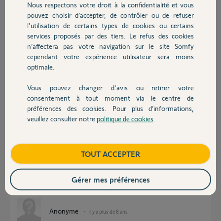
Nous respectons votre droit à la confidentialité et vous
Chauffage
réseau, mais que l'application sur mon iphone (qui a visiblement
pouvez choisir d’accepter, de contrôler ou de refuser
gardé en mémoire l'ancien réseau) l'empêchait ensuite de
l'utilisation de certains types de cookies ou certains
fonctionner normalement.
services proposés par des tiers. Le refus des cookies
Autres produits
Est-ce que supprimer le Somfy One+ des équipements puis le
n’affectera pas votre navigation sur le site Somfy
réinstaller est une option ?
cependant votre expérience utilisateur sera moins
Merci de votre aide.
optimale.
Anne-Hélène N.
Vous pouvez changer d'avis ou retirer votre
il y a plus de 8 ans
Devis avec un pro
consentement à tout moment via le centre de
préférences des cookies. Pour plus d’informations,
veuillez consulter notre
politique de cookies
.
Contact
Réponses
Boutique
TOUT ACCEPTER
Bonsoir
voyez si ce post répond à votre question:
Gérer mes préférences
http://forum.somfy.fr/questions/1354745-changer-reseau-wi...
Anonyme
il y a plus de 8 ans