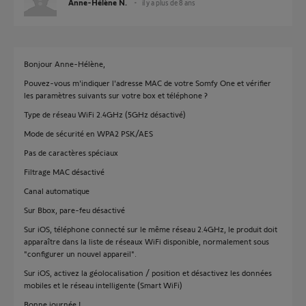
Anne-Hélène N.
il y a plus de 8 ans
Bonjour Anne-Hélène,
Pouvez-vous m'indiquer l'adresse MAC de votre Somfy One et vérifier
les paramètres suivants sur votre box et téléphone ?
Type de réseau WiFi 2.4GHz (5GHz désactivé)
Mode de sécurité en WPA2 PSK/AES
Pas de caractères spéciaux
Filtrage MAC désactivé
Canal automatique
Sur Bbox, pare-feu désactivé
Sur iOS, téléphone connecté sur le même réseau 2.4GHz, le produit doit
apparaître dans la liste de réseaux WiFi disponible, normalement sous
"configurer un nouvel appareil".
Sur iOS, activez la géolocalisation / position et désactivez les données
mobiles et le réseau intelligente (Smart WiFi)
Bonne journée !