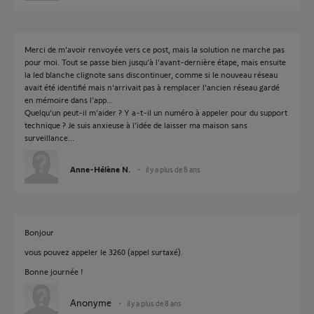
Merci de m'avoir renvoyée vers ce post, mais la solution ne marche pas
pour moi. Tout se passe bien jusqu'à l'avant-dernière étape, mais ensuite
la led blanche clignote sans discontinuer, comme si le nouveau réseau
avait été identifié mais n'arrivait pas à remplacer l'ancien réseau gardé
en mémoire dans l'app...
Quelqu'un peut-il m'aider ? Y a-t-il un numéro à appeler pour du support
technique ? Je suis anxieuse à l'idée de laisser ma maison sans
surveillance...
Anne-Hélène N.
il y a plus de 8 ans
Bonjour
vous pouvez appeler le 3260 (appel surtaxé).
Bonne journée !
Anonyme
il y a plus de 8 ans