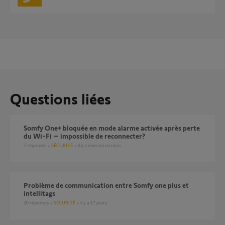
Questions liées
Somfy One+ bloquée en mode alarme activée après perte
du Wi-Fi – impossible de reconnecter?
7
réponses
SÉCURITÉ
il y a environ un mois
Problème de communication entre Somfy one plus et
intellitags
20
réponses
SÉCURITÉ
il y a 17 jours