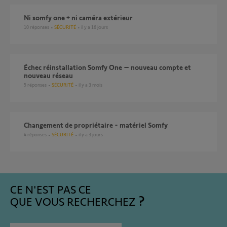
Ni somfy one + ni caméra extérieur
10
réponses
SÉCURITÉ
il y a 16 jours
Échec réinstallation Somfy One – nouveau compte et
nouveau réseau
5
réponses
SÉCURITÉ
il y a 3 mois
Changement de propriétaire - matériel Somfy
4
réponses
SÉCURITÉ
il y a 3 jours
CE N'EST PAS CE
QUE VOUS RECHERCHEZ