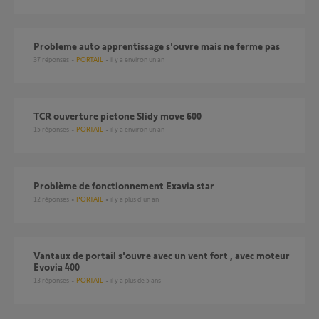
Probleme auto apprentissage s'ouvre mais ne ferme pas
37
réponses
PORTAIL
il y a environ un an
TCR ouverture pietone Slidy move 600
15
réponses
PORTAIL
il y a environ un an
Problème de fonctionnement Exavia star
12
réponses
PORTAIL
il y a plus d'un an
vantaux de portail s'ouvre avec un vent fort , avec moteur
Evovia 400
13
réponses
PORTAIL
il y a plus de 5 ans