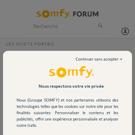
Particuliers
Professionnels
Forum
LES SUJETS PORTAIL
Volet
Evovia 400 un vantail s ouvre position
Continuer sans accepter →
pieton et l autre ne s ouvre pas
Portail
En ouvrant mon portain battant avec telecommande
1 touche sur le bouton1 le vantail s ouvre en pieton
Garage
Nous respectons votre vie privée
1 seconde touche le meme vantail s ouvre entierement
1 3eme touche il se referme. Le second vantail ne s ouvrant et se
Nous (Groupe SOMFY) et nos partenaires utilisons des
fermant plus
Sécurité
technologies telles que les cookies sur notre site pour les
finalités suivantes: Personnaliser le contenu et les
sebastien C.
publicités, offrir une expérience personnalisée et analyser
Domotique
il y a plus de 8 ans
notre trafic.
Participer au fil de discussion