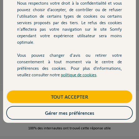
Nous respectons votre droit à la confidentialité et vous
Chauffage
pouvez choisir d’accepter, de contrôler ou de refuser
l'utilisation de certains types de cookies ou certains
services proposés par des tiers. Le refus des cookies
Autres produits
n’affectera pas votre navigation sur le site Somfy
Bonjour,
cependant votre expérience utilisateur sera moins
de quel boitier disposez vous: nouvelle génération ?
optimale.
https://boutique.somfy.fr/boitier-electronique-rts-pour-e...
Ou l'ancienne génération ?
Vous pouvez changer d'avis ou retirer votre
Devis avec un pro
consentement à tout moment via le centre de
Sylvain C.
il y a plus de 8 ans
préférences des cookies. Pour plus d’informations,
veuillez consulter notre
politique de cookies
.
Contact
Boutique
TOUT ACCEPTER
Cette réponse vous a-t-elle aidé ?
Gérer mes préférences
NON
OUI
100%
des internautes ont trouvé cette réponse utile