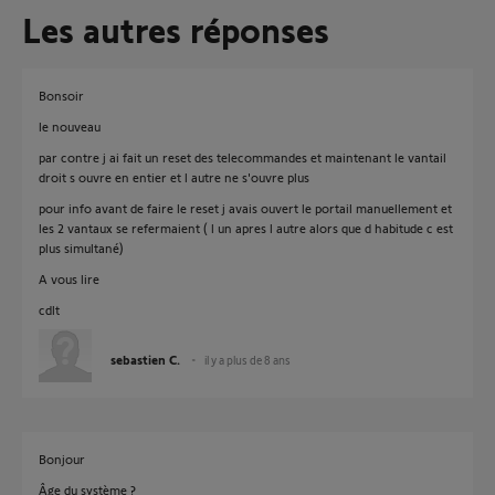
Les autres réponses
Bonsoir
le nouveau
par contre j ai fait un reset des telecommandes et maintenant le vantail
droit s ouvre en entier et l autre ne s'ouvre plus
pour info avant de faire le reset j avais ouvert le portail manuellement et
les 2 vantaux se refermaient ( l un apres l autre alors que d habitude c est
plus simultané)
A vous lire
cdlt
sebastien C.
il y a plus de 8 ans
Bonjour
Âge du système ?