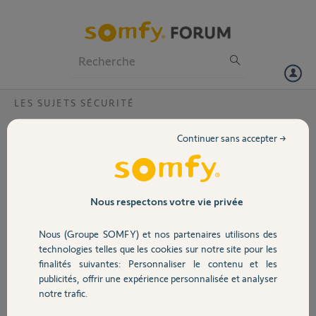
Particuliers
Professionnels
Forum
LES SUJETS SÉCURITÉ
Volet
coque télécommande alarme protexion
Continuer sans accepter →
Bonjour, je voulais savoir s'il existait des coques de rechange pour les
Portail
télécommandes 4 touches pour alarme protexiom 50. Si oui, où me
fournir et à quel prix?
Garage
Nous respectons votre vie privée
pascal
il y a plus de 8 ans
Nous (Groupe SOMFY) et nos partenaires utilisons des
Sécurité
Participer au fil de discussion
technologies telles que les cookies sur notre site pour les
finalités suivantes: Personnaliser le contenu et les
publicités, offrir une expérience personnalisée et analyser
Domotique
notre trafic.
Réponses