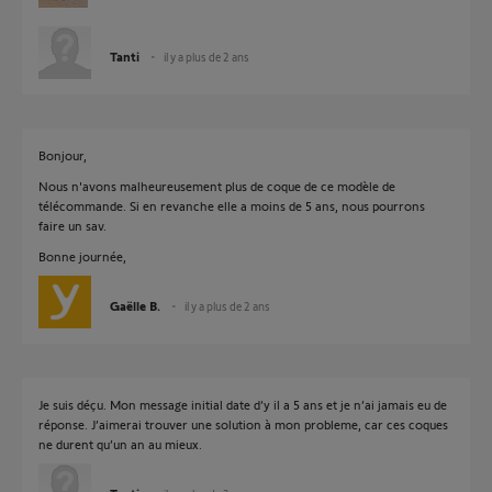
Tanti
il y a plus de 2 ans
Bonjour,
Nous n'avons malheureusement plus de coque de ce modèle de
télécommande. Si en revanche elle a moins de 5 ans, nous pourrons
faire un sav.
Bonne journée,
Gaëlle B.
il y a plus de 2 ans
Je suis déçu. Mon message initial date d’y il a 5 ans et je n’ai jamais eu de
réponse. J’aimerai trouver une solution à mon probleme, car ces coques
ne durent qu’un an au mieux.