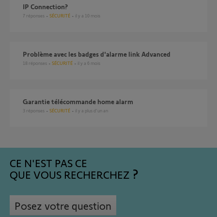
IP Connection?
7
réponses
SÉCURITÉ
il y a 10 mois
Problème avec les badges d'alarme link Advanced
18
réponses
SÉCURITÉ
il y a 6 mois
Garantie télécommande home alarm
3
réponses
SÉCURITÉ
il y a plus d'un an
CE N'EST PAS CE
QUE VOUS RECHERCHEZ
Posez votre question