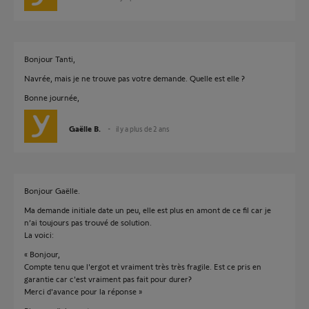
Bonjour Tanti,
Navrée, mais je ne trouve pas votre demande. Quelle est elle ?
Bonne journée,
Gaëlle B.
il y a plus de 2 ans
Bonjour Gaëlle.
Ma demande initiale date un peu, elle est plus en amont de ce fil car je
n’ai toujours pas trouvé de solution.
La voici:
« Bonjour,
Compte tenu que l'ergot et vraiment très très fragile. Est ce pris en
garantie car c'est vraiment pas fait pour durer?
Merci d'avance pour la réponse »