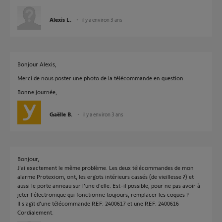
Alexis L.
il y a environ 3 ans
Bonjour Alexis,
Merci de nous poster une photo de la télécommande en question.
Bonne journée,
Gaëlle B.
il y a environ 3 ans
Bonjour,
J'ai exactement le même problème. Les deux télécommandes de mon
alarme Protexiom, ont, les ergots intérieurs cassés (de vieillesse ?) et
aussi le porte anneau sur l'une d'elle. Est-il possible, pour ne pas avoir à
jeter l'électronique qui fonctionne toujours, remplacer les coques ?
Il s'agit d'une télécommande REF: 2400617 et une REF: 2400616
Cordialement.