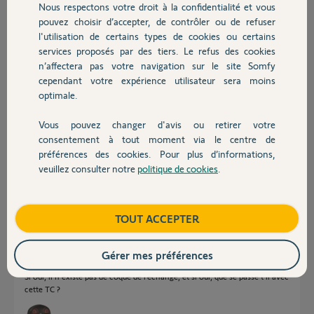
Nous respectons votre droit à la confidentialité et vous
Chauffage
pouvez choisir d’accepter, de contrôler ou de refuser
l'utilisation de certains types de cookies ou certains
Bonsoir
services proposés par des tiers. Le refus des cookies
Autres produits
quelle est la référence de la télécommande ?
n’affectera pas votre navigation sur le site Somfy
cependant votre expérience utilisateur sera moins
Anonyme
il y a plus de 8 ans
optimale.
Vous pouvez changer d'avis ou retirer votre
Devis avec un pro
consentement à tout moment via le centre de
désolé, mais je ne sais pas comment compléter ma question, je cherche
préférences des cookies. Pour plus d’informations,
une coque du style télécommande ref 2400617
veuillez consulter notre
politique de cookies
.
Contact
pascal
il y a plus de 8 ans
Boutique
TOUT ACCEPTER
Gérer mes préférences
ca doit être ça ?
Si oui, il n'existe pas de coque de rechange, et si oui, que se passe t'il avec
cette TC ?