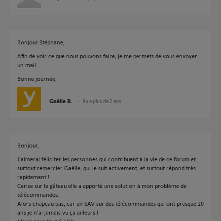
Bonjour Stéphane,
Afin de voir ce que nous pouvons faire, je me permets de vous envoyer
un mail.
Bonne journée,
Gaëlle B.
il y a plus de 2 ans
Bonjour,
J’aimerai féliciter les personnes qui contribuent à la vie de ce forum et
surtout remercier Gaëlle, qui le suit activement, et surtout répond très
rapidement !
Cerise sur le gâteau elle a apporté une solution à mon problème de
télécommandes.
Alors chapeau bas, car un SAV sur des télécommandes qui ont presque 20
ans je n’ai jamais vu ça ailleurs !