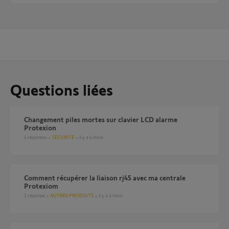
Questions liées
changement piles mortes sur clavier LCD alarme
Protexion
4
réponses
SÉCURITÉ
il y a 4 mois
Comment récupérer la liaison rj45 avec ma centrale
Protexiom
1
réponse
AUTRES PRODUITS
il y a 4 mois