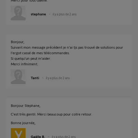
Merci pour tout Gaëlle.
stephane
il y a plus de 2 ans
Bonjour,
Suivant mon message précédent je n’ai tjs pas trouvé de solutions pour
l’ergot cassé de mes télécommandes.
Si quelqu’un peut m’aider.
Merci infiniment.
Tanti
il y a plus de 2 ans
Bonjour Stephane,
C'est très gentil. Merci beaucoup pour cotre retour.
Bonne journée,
Gaëlle B.
il y a plus de 2 ans