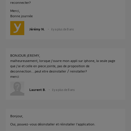
reconnecter?
Merci,
Bonne journée
Jérémy N.
il y a plus de 8 ans
BONJOUR jEREMY,
malheureusement, lorsque j'ouvre mon appli sur iphone, la seule page
que j'ai et celle en piece jointe, pas de proposition de
deconnection....peut etre desinstaller / reinstaller?
merci
Laurent B.
il y a plus de 8 ans
Bonjour,
Oui, pouvez-vous désinstaller et réinstaller l'application.