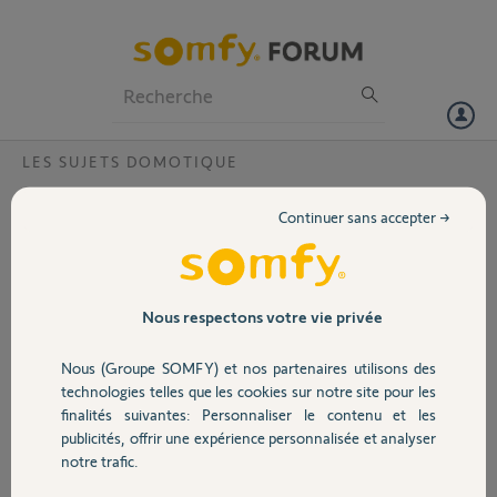
Particuliers
Professionnels
Forum
LES SUJETS DOMOTIQUE
Volet
nouvelle mise a jour thermostat
Continuer sans accepter →
connecté.... Otez moi d'un doute
Portail
bonjour a tous,
j'ai recu, ce jour, un mail m'indiquant qu'une
Garage
mise a jour venait d'etre faite....c'est bien,
Nous respectons votre vie privée
mais voila, en allant sur mon application
iphone, je m'apercois que je n'ai plus acces a
Nous (Groupe SOMFY) et nos partenaires utilisons des
Sécurité
mon thermostat, et que tous les
technologies telles que les cookies sur notre site pour les
parametrages soient ou innaccessible, ou
finalités suivantes: Personnaliser le contenu et les
effacés !!!! en effet, la seule page qui
publicités, offrir une expérience personnalisée et analyser
Domotique
s'ouvre, c est "differentes etapes
notre trafic.
d'installation".(voir image jointe)
je suis absent de mon domicile depuis un