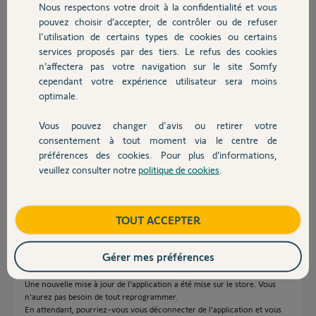
Nous respectons votre droit à la confidentialité et vous
Chauffage
mois, le systeme programmé en hors gel,
pouvez choisir d’accepter, de contrôler ou de refuser
que va t il advenir de ma programmation
l'utilisation de certains types de cookies ou certains
depuis cette mise a jour ???
services proposés par des tiers. Le refus des cookies
Autres produits
vraiment, si a chaque mise a jour, il faut tout reprogrammer, ca va
n’affectera pas votre navigation sur le site Somfy
finir par etre lourd !!
cependant votre expérience utilisateur sera moins
merci de vos conseils et avis
optimale.
cdlt
Vous pouvez changer d'avis ou retirer votre
Laurent B.
Devis avec un pro
consentement à tout moment via le centre de
il y a plus de 8 ans
préférences des cookies. Pour plus d’informations,
Participer au fil de discussion
veuillez consulter notre
politique de cookies
.
Contact
Réponses
Boutique
TOUT ACCEPTER
Gérer mes préférences
Bonjour Monsieur,
Une nouvelle mise à jour de l'application a été mise sur le store. Vous
n'aurez pas besoin de tout reprogrammer.
En attendant, pourriez-vous vous déconnecter de l'application et vous