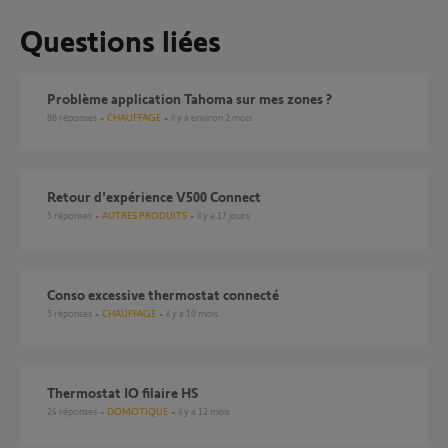
Questions liées
Problème application Tahoma sur mes zones ?
86
réponses
CHAUFFAGE
il y a environ 2 mois
Retour d'expérience V500 Connect
5
réponses
AUTRES PRODUITS
il y a 17 jours
conso excessive thermostat connecté
5
réponses
CHAUFFAGE
il y a 10 mois
Thermostat IO filaire HS
24
réponses
DOMOTIQUE
il y a 12 mois