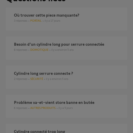
où trouver cette piece manquante?
3
réponses
PORTAIL
il y a 17 jours
Besoin d’un cylindre long pour serrure connectée
8
réponses
DOMOTIQUE
il y a environ 5 ans
cylindre long serrure connecte ?
2
réponses
SÉCURITÉ
il y a environ 5 ans
Problème va-et-vient store banne en butée
6
réponses
AUTRES PRODUITS
il y a 9 jours
cylindre connecté trop long