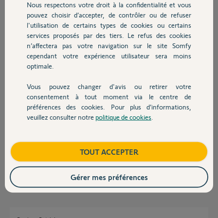
Nous respectons votre droit à la confidentialité et vous
Chauffage
Réponses
pouvez choisir d’accepter, de contrôler ou de refuser
l'utilisation de certains types de cookies ou certains
services proposés par des tiers. Le refus des cookies
Autres produits
Bonjour Patrick,
n’affectera pas votre navigation sur le site Somfy
pourriez-vous transmettre une photographie de l'épaisseur de votre
cependant votre expérience utilisateur sera moins
porte avec les différentes côtes, pour qu'un Yellow vous informe sur la
optimale.
bonne longueur du cylindre et pour la marche à suivre.
Bonne journée
Vous pouvez changer d'avis ou retirer votre
Devis avec un pro
consentement à tout moment via le centre de
Sylvain C.
il y a plus de 8 ans
préférences des cookies. Pour plus d’informations,
veuillez consulter notre
politique de cookies
.
Contact
Le cylindre actuel que j'ai démonté fait 30*70 (int * ext) car il s'agit d'une
Boutique
TOUT ACCEPTER
serrure en applique
Patrick A.
Gérer mes préférences
il y a plus de 8 ans