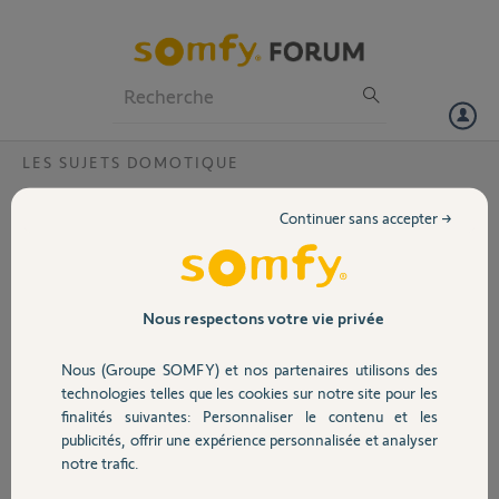
Particuliers
Professionnels
Forum
LES SUJETS DOMOTIQUE
Volet
où trouver le cylindre long ?
Continuer sans accepter →
Bonjour
Portail
J'ai acheté un kit complet de serrure sur le site somfy. j'aurais besoin
de remplacer le cylindre standard (30*40) par un cylindre long (45*55)
tel que décrit dans le manuel. Où puis je le commander, je n'ai pas vu
Garage
Nous respectons votre vie privée
cette option sur le site ?
Nous (Groupe SOMFY) et nos partenaires utilisons des
Sécurité
Patrick A.
technologies telles que les cookies sur notre site pour les
il y a plus de 8 ans
finalités suivantes: Personnaliser le contenu et les
Participer au fil de discussion
publicités, offrir une expérience personnalisée et analyser
Domotique
notre trafic.