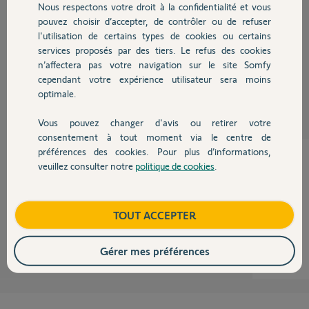
Nous respectons votre droit à la confidentialité et vous
Chauffage
juste le bouton ouvrir la mémoire et fermer la mémoire.
pouvez choisir d’accepter, de contrôler ou de refuser
Comment dois-je faire pour que mes modifications de noms soient
l'utilisation de certains types de cookies ou certains
prises en compte ?
services proposés par des tiers. Le refus des cookies
Autres produits
n’affectera pas votre navigation sur le site Somfy
Claude
cependant votre expérience utilisateur sera moins
il y a plus de 8 ans
optimale.
Participer au fil de discussion
Vous pouvez changer d'avis ou retirer votre
Devis avec un pro
consentement à tout moment via le centre de
préférences des cookies. Pour plus d’informations,
veuillez consulter notre
politique de cookies
.
Contact
Bonjour
entrez le nouveau nom et appuyez sur la touche "Entrée"
Boutique
TOUT ACCEPTER
Anonyme
il y a plus de 8 ans
Gérer mes préférences