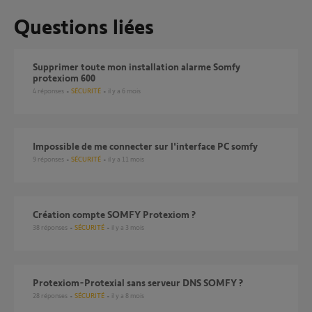
Questions liées
Supprimer toute mon installation alarme Somfy
protexiom 600
4
réponses
SÉCURITÉ
il y a 6 mois
Impossible de me connecter sur l'interface PC somfy
9
réponses
SÉCURITÉ
il y a 11 mois
création compte SOMFY Protexiom ?
38
réponses
SÉCURITÉ
il y a 3 mois
Protexiom-Protexial sans serveur DNS SOMFY ?
28
réponses
SÉCURITÉ
il y a 8 mois