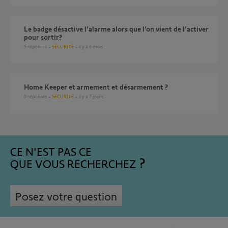
Le badge désactive l’alarme alors que l’on vient de l’activer
pour sortir?
5
réponses
SÉCURITÉ
il y a 6 mois
Home Keeper et armement et désarmement ?
0
réponses
SÉCURITÉ
il y a 7 jours
CE N'EST PAS CE
QUE VOUS RECHERCHEZ
Posez votre question