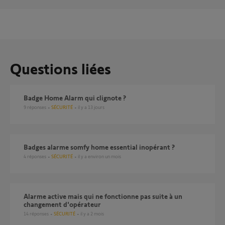
Questions liées
Badge Home Alarm qui clignote ?
9
réponses
SÉCURITÉ
il y a 13 jours
Badges alarme somfy home essential inopérant ?
4
réponses
SÉCURITÉ
il y a environ un mois
Alarme active mais qui ne fonctionne pas suite à un
changement d'opérateur
14
réponses
SÉCURITÉ
il y a 2 mois