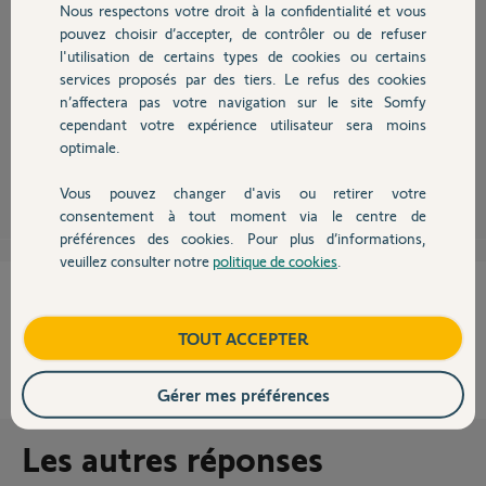
Nous respectons votre droit à la confidentialité et vous
Chauffage
pouvez choisir d’accepter, de contrôler ou de refuser
l'utilisation de certains types de cookies ou certains
services proposés par des tiers. Le refus des cookies
Autres produits
l alarme se désactive automatiquement mais l activation se fait
n’affectera pas votre navigation sur le site Somfy
manuellement ou par ifftt et la on peut programmer une activation
cependant votre expérience utilisateur sera moins
automatique
optimale.
sebastien P.
il y a environ 8 ans
Vous pouvez changer d'avis ou retirer votre
Devis avec un pro
consentement à tout moment via le centre de
préférences des cookies. Pour plus d’informations,
veuillez consulter notre
politique de cookies
.
Contact
Cette réponse vous a-t-elle aidé ?
Boutique
TOUT ACCEPTER
NON
OUI
0%
des internautes ont trouvé cette réponse utile
Gérer mes préférences
Les autres réponses