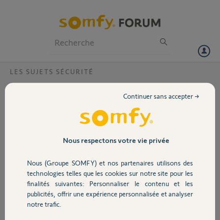
Particuliers
Professionnels
Forum
LES SUJETS SÉCURITÉ
Volet
Home alarme-non activation via badge ?
Continuer sans accepter →
Je viens d'installer un pack Home alarme. J'ai équipes 4 badges. Je
Portail
suis bien informés lorsque les personnes quittent ou arrivent à la
maison. En revanche, l'alarme ne se déclenche pas lorsqu'il n'y a plus
personne.
Garage
Nous respectons votre vie privée
Merci pour votre aide.
Nous (Groupe SOMFY) et nos partenaires utilisons des
Sécurité
technologies telles que les cookies sur notre site pour les
Bertrand M.
finalités suivantes: Personnaliser le contenu et les
il y a environ 8 ans
publicités, offrir une expérience personnalisée et analyser
Domotique
Participer au fil de discussion
notre trafic.