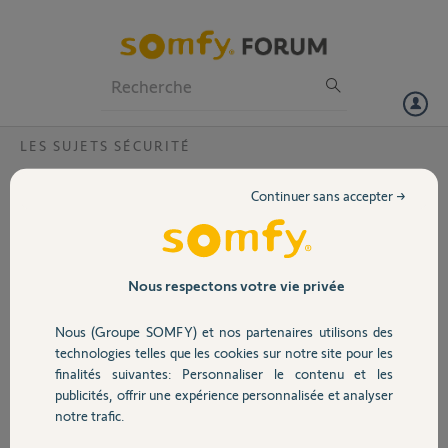
Particuliers
Professionnels
Forum
LES SUJETS SÉCURITÉ
Volet
durée de garantie detecteur de mouvement
Continuer sans accepter →
?
Portail
Bonjour .
Suite à des déclenchements intempestifs de + en + fréquent sur un
Garage
détecteur de mouvement , j'ai voulu changer les piles d 'origine .
Nous respectons votre vie privée
celles ci avaient coulé et même après avoir changé les piles , j'ai du
me résoudre à ne pas l'activer .
Nous (Groupe SOMFY) et nos partenaires utilisons des
Sécurité
J'ai ma centrale depuis mars 2015 , ce détecteur est il sous garantie ?
technologies telles que les cookies sur notre site pour les
le 2eme detecteur fonctionne bien , je lui ai changé les piles aussi.
finalités suivantes: Personnaliser le contenu et les
Cordialement.
publicités, offrir une expérience personnalisée et analyser
Domotique
notre trafic.
eric P.