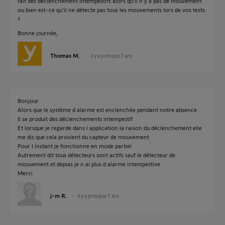
fait des déclenchement intempestifs alors qu'il n'y a pas de mouvement
ou bien est-ce qu'il ne détecte pas tous les mouvements lors de vos tests
?
Bonne journée,
Thomas M.
il y a presque 7 ans
Bonjour
Alors que le système d alarme est enclenchée pendant notre absence
Il se produit des déclenchements intempestif
Et lorsque je regarde dans l application la raison du déclenchement elle
me dis que cela provient du capteur de mouvement
Pour l instant je fonctionne en mode partiel
Autrement dit tous détecteurs sont actifs sauf le détecteur de
mouvement et depuis je n ai plus d alarme intempestive
Merci
j-m R.
il y a presque 7 ans