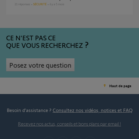
21
réponses
SÉCURITÉ
il y a 5 mois
CE N'EST PAS CE
QUE VOUS RECHERCHEZ
Posez votre question
Haut de page
Besoin d’assistance ?
Consultez nos vidéos, notices et FAQ
Recevez nos actus, conseils et bons plans par email !