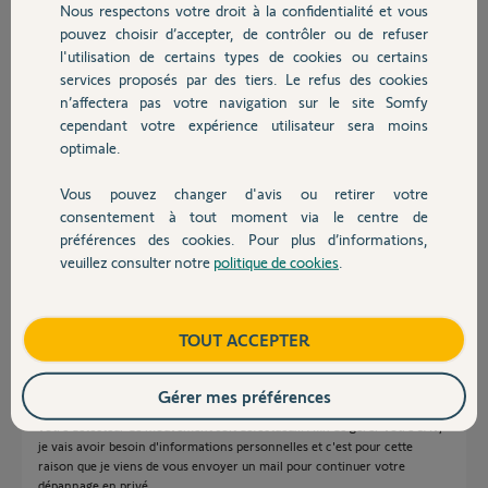
il y a environ 8 ans
Nous respectons votre droit à la confidentialité et vous
Chauffage
Participer au fil de discussion
pouvez choisir d’accepter, de contrôler ou de refuser
l'utilisation de certains types de cookies ou certains
services proposés par des tiers. Le refus des cookies
Autres produits
n’affectera pas votre navigation sur le site Somfy
Réponses
cependant votre expérience utilisateur sera moins
optimale.
Bonjour,
Vous pouvez changer d'avis ou retirer votre
Devis avec un pro
Ce détecteur est garanti 5 ans.
consentement à tout moment via le centre de
Patientez ici un Yellow's va vous contacter pour la gestion de votre SAV.
préférences des cookies. Pour plus d’informations,
veuillez consulter notre
politique de cookies
.
Contact
Anonyme
il y a environ 8 ans
Boutique
TOUT ACCEPTER
Bonjour Eric,
Gérer mes préférences
Je vous confirme que d'après ce que vous nous indiquez, il semblerait que
votre détecteur de mouvement soit défectueux. Afin de gérer votre SAV,
je vais avoir besoin d'informations personnelles et c'est pour cette
raison que je viens de vous envoyer un mail pour continuer votre
dépannage en privé.