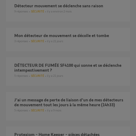
Détecteur mouvement se déclenche sans raison
9
réponses
SÉCURITÉ
il y a environ 2 mois
Mon détecteur de mouvement se décolle et tombe
3
réponses
SÉCURITÉ
il y a 21 jours
DÉTECTEUR DE FUMÉE SF4100 qui sonne et se déclenche
intempestivement ?
5
réponses
SÉCURITÉ
il y a 21 jours
J'ai un message de perte de liaison d'un de mes détecteurs
de mouvement tout les jours à la même heure (14h33)
5
réponses
SÉCURITÉ
il y a 9 mois
Protexiom - Home Keeper - pièces détachées