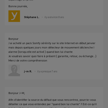
Bonne journée,
Stéphane L.
il y a environ 8 ans
Bonjour
J ai acheté un pack Somfy sérénity sur le site Internet en début janvier
mais depuis quelques jours mon détecteur de mouvement déclenche l
alarme (lorsqu elle est activé ) quand bon lui chante
Je voudrais savoir quoi faire à présent ( garantie, retour, ou échange...)
Merci de votre compréhension
j-m R.
il y a presque 7 ans
Bonjour J-M,
Afin d'identifier la source du défaut que vous rencontrez, pourrie-vous
détailler ce que vous entendez par "quand bon lui chante" ? Est-ce qu'il