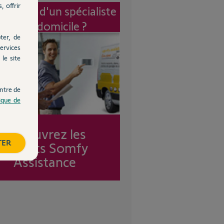
, offrir
vention d'un spécialiste
à mon domicile ?
ter, de
ervices
le site
ntre de
tique de
Découvrez les
TER
forfaits Somfy
Assistance