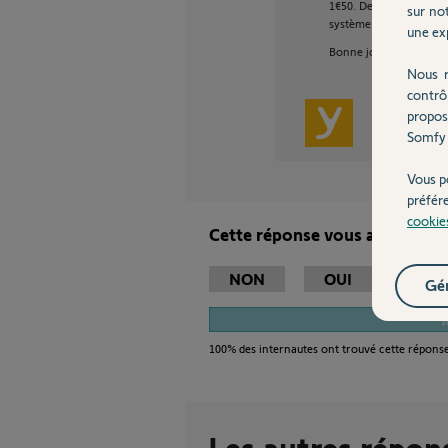
1€50. De vous à moi, s
sur not
système d'alarme a un 
une exp
Bonne journée,
Nous r
contrô
propos
Thomas M.
Somfy 
Vous p
préfér
cookie
Cette réponse vous a-t-elle ai
NON
OUI
Gér
1
100%
des internautes ont trouvé cette réponse
Les autres répon