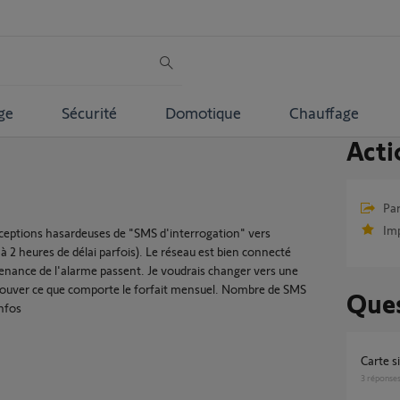
ge
Sécurité
Domotique
Chauffage
Acti
Par
Im
réceptions hasardeuses de "SMS d'interrogation" vers
à 2 heures de délai parfois). Le réseau est bien connecté
venance de l'alarme passent. Je voudrais changer vers une
trouver ce que comporte le forfait mensuel. Nombre de SMS
Ques
infos
Carte
3
réponse