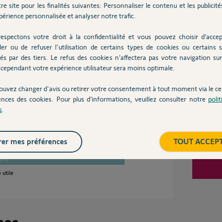
i vous dépassez les 150SMS mensuel c'est que votre
re site pour les finalités suivantes: Personnaliser le contenu et les publicités
Inter
souci.
érience personnalisée et analyser notre trafic.
espectons votre droit à la confidentialité et vous pouvez choisir d’accep
ler ou de refuser l'utilisation de certains types de cookies ou certains s
és par des tiers. Le refus des cookies n’affectera pas votre navigation sur 
il y a environ 8 ans
cependant votre expérience utilisateur sera moins optimale.
ouvez changer d'avis ou retirer votre consentement à tout moment via le ce
ences des cookies. Pour plus d’informations, veuillez consulter notre
poli
s
.
dé ?
er mes préférences
TOUT ACCEP
00%
 utile
ses