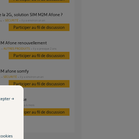
 de la 2G, solution SIM M2M Afone ?
SÉCURITÉ
il y a environ un an
es
Participer au fil de discussion
 SIM Afone renouvellement
AUTRES PRODUITS
il y a presque 2 ans
s
Participer au fil de discussion
 SIM afone somfy
SÉCURITÉ
il y a environ un an
s
Participer au fil de discussion
cepter →
sim défectueuse
SÉCURITÉ
il y a 4 mois
s
Participer au fil de discussion
cookies