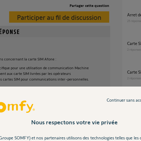
Partager cette question
Arret
Participer au fil de discussion
25
répons
Carte
2
réponse
ons concernant la carte SIM Afone :
spécifique pour une utilisation de communication Machine
Carte
nt aux carte SIM livrées par les opérateurs
2
réponse
des cartes SIM pour communications inter-personnelles.
dit de 150SMS par mois.
ert
Continuer sans ac
Carte 
scrire soit à un abonnement mensuel renouvelable de
2
réponse
agement soit un forfait non renouvelable d'un an à
s pendant 12 mois. À la fin de l'année en cours, il
Nous respectons votre vie privée
rire à un forfait.
des 150SMS, la carte SIM n'enverra plus de SMS, mais
e souscrire à une recharge de 75SMS pour un mois à
Groupe SOMFY) et nos partenaires utilisons des technologies telles que les 