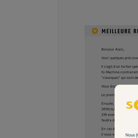
Bonjour Alain,
Voici quelques précisi
Il s'agit d'un forfait 
to Machine contraireme
"classiques" qui sont 
Vous disposez d'un cré
Le premier mois est off
Ensuite, il faudra sou
2€99cts/mois, sans eng
33€ avec 150SMS par moi
faudra de nouveau sousc
En cas de dépassement 
il vous est possible d
Nous (