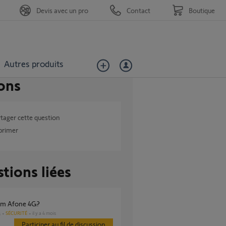
Devis avec un pro
Contact
Boutique
Autres produits
ons
tager cette question
primer
tions liées
 sim Afone 4G?
SÉCURITÉ
il y a 4 mois
s
Participer au fil de discussion