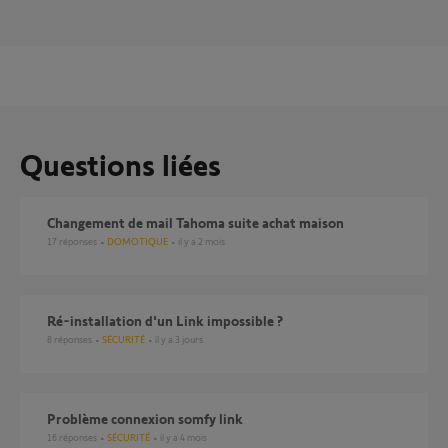
Questions liées
Changement de mail Tahoma suite achat maison
17
réponses
DOMOTIQUE
il y a 2 mois
ré-installation d'un Link impossible ?
8
réponses
SÉCURITÉ
il y a 3 jours
Problème connexion somfy link
16
réponses
SÉCURITÉ
il y a 4 mois