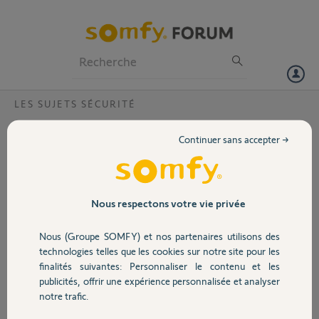
Particuliers
Professionnels
Forum
LES SUJETS SÉCURITÉ
Volet
Problème connexion Link suite achat
Continuer sans accepter →
maison ?
Portail
Bonjour,
J'ai acheté une maison et l'ancien propriétaire a laissé l'alarme Somfy
Garage
protect.
Nous respectons votre vie privée
J'ai créé un compte, réinitialisé le Link.
J'ai le problème serveur indisponible lors de l'installation du matériel
Nous (Groupe SOMFY) et nos partenaires utilisons des
Sécurité
avec l'application.
technologies telles que les cookies sur notre site pour les
J'ai essayé tous les réglages recommandé avec ma livebox, dans
finalités suivantes: Personnaliser le contenu et les
succès.
publicités, offrir une expérience personnalisée et analyser
Domotique
notre trafic.
Frédéric M.