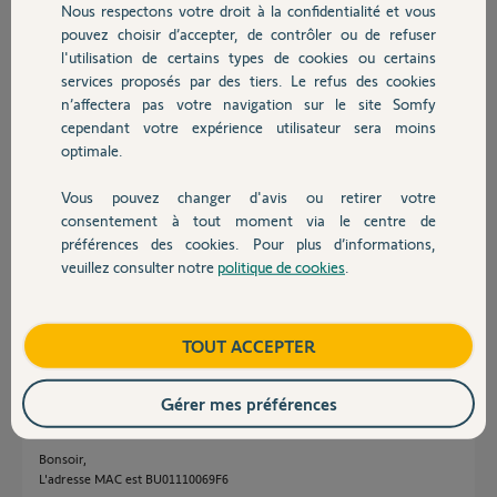
il y a environ 8 ans
Nous respectons votre droit à la confidentialité et vous
Chauffage
Participer au fil de discussion
pouvez choisir d’accepter, de contrôler ou de refuser
l'utilisation de certains types de cookies ou certains
services proposés par des tiers. Le refus des cookies
Autres produits
n’affectera pas votre navigation sur le site Somfy
Réponses
cependant votre expérience utilisateur sera moins
optimale.
Bonjour Frédéric,
Vous pouvez changer d'avis ou retirer votre
Devis avec un pro
consentement à tout moment via le centre de
Pouvez-vous me donner l'adresse MAC du Link que vous trouverez sous
préférences des cookies. Pour plus d’informations,
l'adaptateur secteur de ce dernier (voir image ci-dessous) ?
veuillez consulter notre
politique de cookies
.
Contact
Bonne journée,
Boutique
TOUT ACCEPTER
Thomas M.
il y a environ 8 ans
Gérer mes préférences
Bonsoir,
L'adresse MAC est BU01110069F6