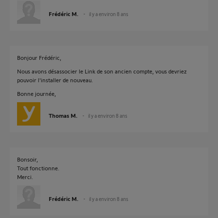
Frédéric M.
il y a environ 8 ans
Bonjour Frédéric,
Nous avons désassocier le Link de son ancien compte, vous devriez
pouvoir l'installer de nouveau.
Bonne journée,
Thomas M.
il y a environ 8 ans
Bonsoir,
Tout fonctionne.
Merci.
Frédéric M.
il y a environ 8 ans