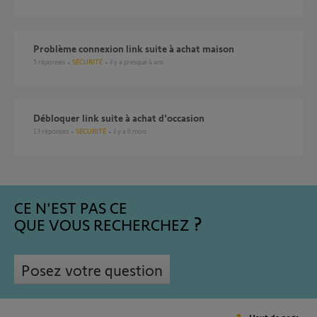
Problème connexion link suite à achat maison
5
réponses
SÉCURITÉ
il y a presque 4 ans
Débloquer link suite à achat d'occasion
13
réponses
SÉCURITÉ
il y a 6 mois
CE N'EST PAS CE
QUE VOUS RECHERCHEZ
Posez votre question