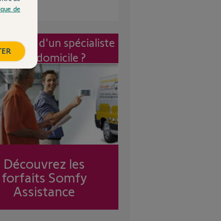
tique de
vention d'un spécialiste
TER
à mon domicile ?
Découvrez les
forfaits Somfy
Assistance