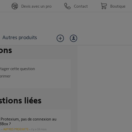
Devis avec un pro
Contact
Boutique
Autres produits
ons
tager cette question
primer
tions liées
 BBox ?
AUTRES PRODUITS
il y a 10 mois
s