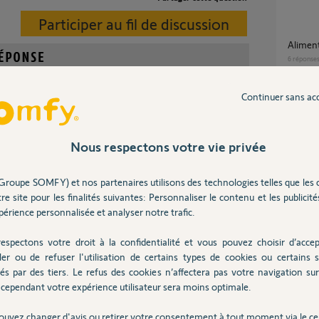
Participer au fil de discussion
Alime
6
réponse
Continuer sans ac
Comme
 pas de câble d'alimentation plus long que celui fourni
78
répons
e, toutefois, il s'agit bien d'une prise Mini-USB.
Nous respectons votre vie privée
Perte de connexion avec mon alarme -
Groupe SOMFY) et nos partenaires utilisons des technologies telles que les 
ordinat
re site pour les finalités suivantes: Personnaliser le contenu et les publicités
70
répons
il y a environ 8 ans
érience personnalisée et analyser notre trafic.
espectons votre droit à la confidentialité et vous pouvez choisir d’accep
protexiom après avoir mis l'IP de la centrale,
ler ou de refuser l'utilisation de certains types de cookies ou certains s
je n'ar
és par des tiers. Le refus des cookies n’affectera pas votre navigation sur 
serveu
dé ?
cependant votre expérience utilisateur sera moins optimale.
18
répons
ouvez changer d'avis ou retirer votre consentement à tout moment via le ce