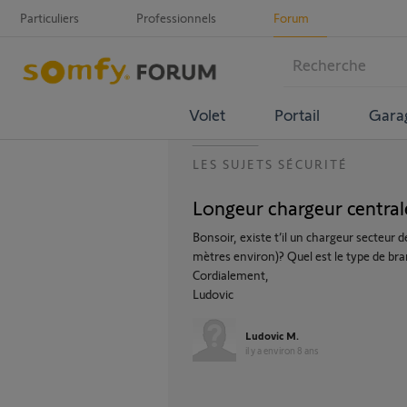
Particuliers
Professionnels
Forum
Volet
Portail
Gara
LES SUJETS SÉCURITÉ
Longeur chargeur centra
Bonsoir, existe t’il un chargeur secteur d
mètres environ)? Quel est le type de br
Cordialement,
Ludovic
Ludovic M.
il y a environ 8 ans