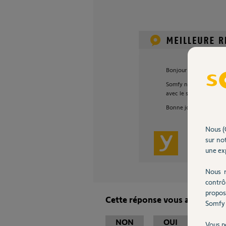
Bonjour Ludovic,
Somfy ne commercialise
avec le système d'alarm
Bonne journée,
Nous (
sur not
Thomas M.
une exp
Nous r
contrô
propos
Cette réponse vous a-t-elle ai
Somfy 
NON
OUI
Vous p