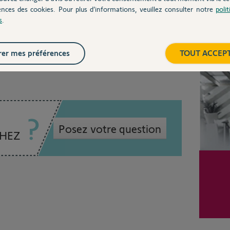
ences des cookies. Pour plus d’informations, veuillez consulter notre
poli
00%
s
.
 utile
Inter
er mes préférences
TOUT ACCEP
Posez votre question
CHEZ