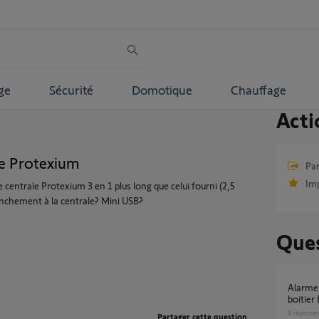
ge
Sécurité
Domotique
Chauffage
Acti
le Protexium
Par
Im
e centrale Protexium 3 en 1 plus long que celui fourni (2,5
anchement à la centrale? Mini USB?
Ques
Alarme Protexium, pas de connexion au
boitier
8
réponse
Partager cette question