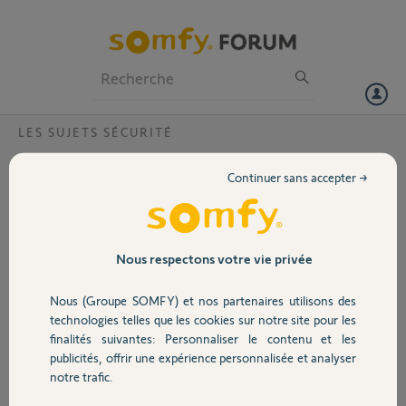
Particuliers
Professionnels
Forum
LES SUJETS SÉCURITÉ
Volet
sirene panique avec Tahoma + Serenity
Continuer sans accepter →
Bonjour,
Portail
Je suis occupé d'une alarme tierce.
Pour sécuriser mon épouse avec le bouton PANIQUE de la
télécommande SOMFY (sans se promener avec une télécommande
Garage
Nous respectons votre vie privée
tierce qui pourrait couper l'alarme) j'ai acheté une base SERENITY
associée à la TAHOMA pour qu'elle puisse utiliser cette fonctionnalité
Nous (Groupe SOMFY) et nos partenaires utilisons des
PANIQUE. Quelles sirènes INTERIEURES et EXTERIEURES peuvent-
Sécurité
technologies telles que les cookies sur notre site pour les
elles être utilisées pour que cela fonctionne. Merci
finalités suivantes: Personnaliser le contenu et les
publicités, offrir une expérience personnalisée et analyser
Domotique
Jean Pierre D.
notre trafic.
il y a presque 8 ans