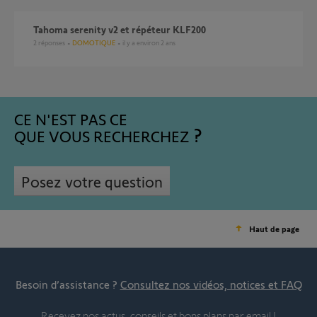
Tahoma serenity v2 et répéteur KLF200
2
réponses
DOMOTIQUE
il y a environ 2 ans
CE N'EST PAS CE
QUE VOUS RECHERCHEZ
Posez votre question
Haut de page
Besoin d’assistance ?
Consultez nos vidéos, notices et FAQ
Recevez nos actus, conseils et bons plans par email !