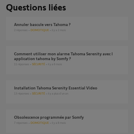
Questions liées
Annuler bascule vers Tahoma ?
2
réponses
DOMOTIQUE
il y a 2 mois
Comment utiliser mon alarme Tahoma Serenity avec l
application tahoma by Somfy ?
11
réponses
SÉCURITÉ
il y a 6 mois
Installation Tahoma Serenity Essential Video
13
réponses
SÉCURITÉ
il y a plus d'un an
Obsolescence programmée par Somfy
7
réponses
DOMOTIQUE
il y a 8 mois