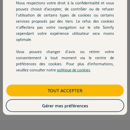
Participer au fil de discussion
Nous respectons votre droit à la confidentialité et vous
Chauffage
pouvez choisir d’accepter, de contrôler ou de refuser
l'utilisation de certains types de cookies ou certains
services proposés par des tiers. Le refus des cookies
Autres produits
Réponses
n’affectera pas votre navigation sur le site Somfy
cependant votre expérience utilisateur sera moins
optimale.
Bonjour,
La base intègre une sirène, même si elle n'est pas très puissante elle
Vous pouvez changer d'avis ou retirer votre
devrait fonctionner et si vous voulez une sirène supplémentaire prenez
Devis avec un pro
consentement à tout moment via le centre de
la sirène intérieure io réf 1811561 et/ou extérieure réf 1875068,
préférences des cookies. Pour plus d’informations,
cohérentes avec votre configuration.
veuillez consulter notre
politique de cookies
.
Contact
Robert P.
il y a presque 8 ans
Boutique
TOUT ACCEPTER
Gérer mes préférences