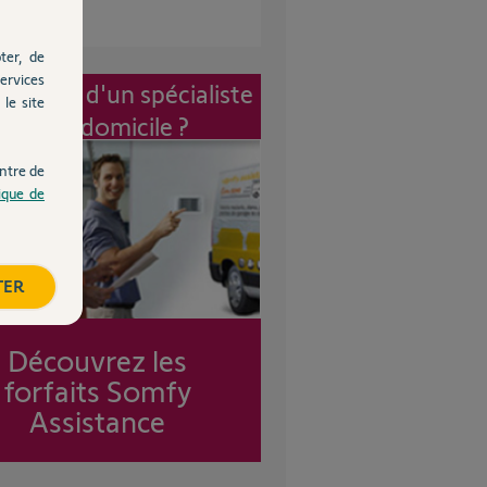
ter, de
ervices
vention d'un spécialiste
le site
à mon domicile ?
ntre de
tique de
TER
Découvrez les
forfaits Somfy
Assistance