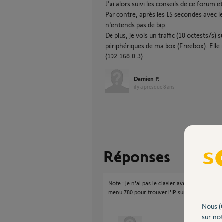
J'ai alors suivi les conseils de ce forum
Par contre, après les 15 secondes avec l
n'entends pas de bip.
De plus, je vois un traffic (10 octests/s)
périphériques de ma box (Freebox). Elle n
(192.168.0.3)
Damien P.
il y a presque 8 ans
Réponses
Note : je n'ai pas le clavier avec écran LCD, 
menu 780 pour trouver l'IP sur laquelle la cent
Nous (
sur not