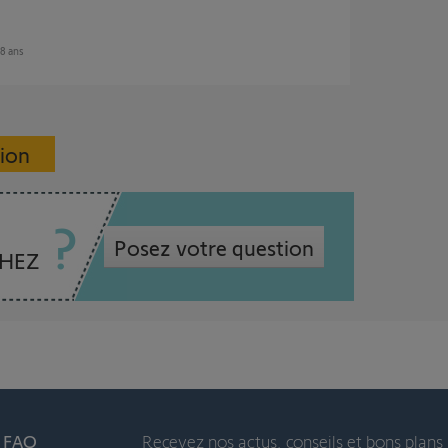
 8 ans
sion
Posez votre question
CHEZ
t FAQ
Recevez nos actus, conseils et bons plans 