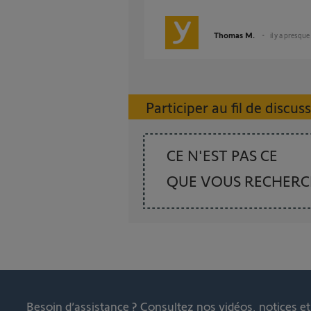
Thomas M.
il y a presque
Participer au fil de discus
CE N'EST PAS CE
QUE VOUS RECHER
Besoin d’assistance ?
Consultez nos vidéos, notices e