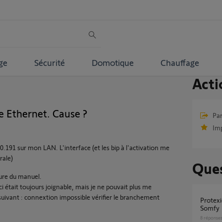
ge
Sécurité
Domotique
Chauffage
Acti
 Ethernet. Cause ?
Par
Im
.191 sur mon LAN. L'interface (et les bip à l'activation me
rale)
Ques
dure du manuel.
i était toujours joignable, mais je ne pouvait plus me
suivant : connextion impossible vérifier le branchement
Protexiom GSM ; Connexion au serveur
Somfy
8
réponse