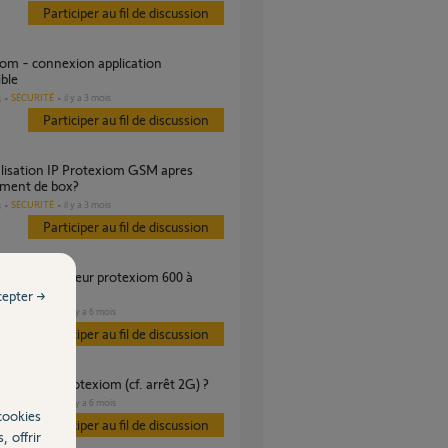
Participer au fil de discussion
ble
SÉCURITÉ
il y a 3 mois
s
Participer au fil de discussion
ment de box?
SÉCURITÉ
il y a 3 mois
s
Participer au fil de discussion
u HS
cepter →
SÉCURITÉ
il y a 6 mois
es
Participer au fil de discussion
e RTC pour Protexiom (cf. arrêt 2G) ?
SÉCURITÉ
il y a 6 mois
es
cookies
Participer au fil de discussion
, offrir