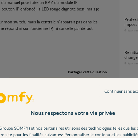
 et du manuel pour faire un RAZ du module IP.
e bouton IP enfoncé, la LED rouge clignote bien, mais je
Protexiom - connexion application
 sur mon switch, mais la centrale n'apparait pas dans les
impossi
e répond ni sur l'ancienne IP, ni sur celle par défaut
6
réponse
reinitialisation IP Protexiom GSM apres
change
8
réponse
Partager cette question
Participer au fil de discussion
Centrale/Transmetteur protexiom 600 à
nouvea
Continuer sans ac
27
répons
Nous respectons votre vie privée
seulement le clavier simple, donc je n'ai pas de
Modul
rale pousse le traffic...
12
répons
Groupe SOMFY) et nos partenaires utilisons des technologies telles que les 
re site pour les finalités suivantes: Personnaliser le contenu et les publicités