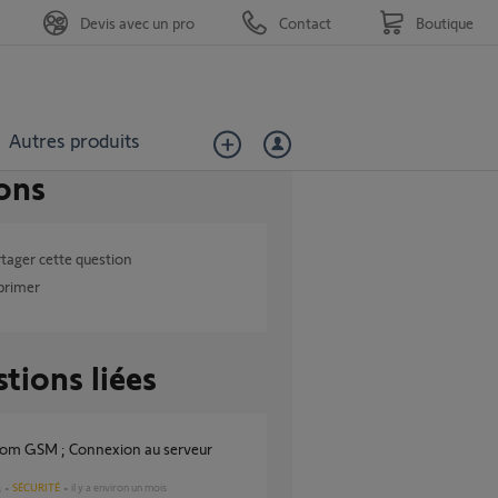
Devis avec un pro
Contact
Boutique
Autres produits
ons
tager cette question
primer
tions liées
SÉCURITÉ
il y a environ un mois
s