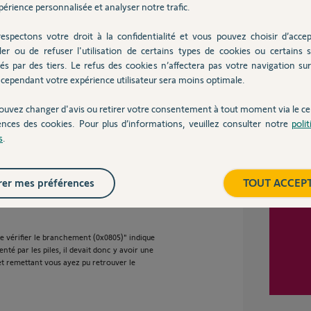
érience personnalisée et analyser notre trafic.
 ans
espectons votre droit à la confidentialité et vous pouvez choisir d’accep
ler ou de refuser l'utilisation de certains types de cookies ou certains s
Inter
és par des tiers. Le refus des cookies n’affectera pas votre navigation sur 
cependant votre expérience utilisateur sera moins optimale.
 je les ai remises et c'est reparti tout seul.
e IP sans démarrage de la centrale.
ouvez changer d'avis ou retirer votre consentement à tout moment via le ce
ences des cookies. Pour plus d’informations, veuillez consulter notre
poli
s
.
 ans
er mes préférences
TOUT ACCEP
e vérifier le branchement (0x0805)" indique
nté par les piles, il devait donc y avoir une
 et remettant vous ayez pu retrouver le