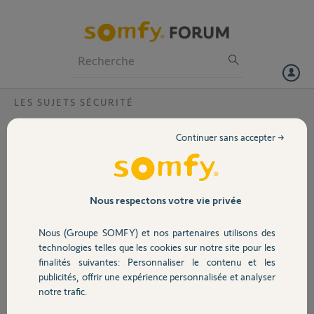
Particuliers
Professionnels
Forum
LES SUJETS SÉCURITÉ
Volet
Protexiom GSM ; Connexion au serveur
Continuer sans accepter →
Somfy
Portail
Bonjour,
Depuis qq semaines je n'arrive plus a me connecter a ma centrale ni
Garage
via l appli android, ni en local derrière ma box. Les serveurs Somfy
Nous respectons votre vie privée
sont ils tj actifs pour cette ancienne alarme?
Merci,
Nous (Groupe SOMFY) et nos partenaires utilisons des
Sécurité
technologies telles que les cookies sur notre site pour les
GILBERT
finalités suivantes: Personnaliser le contenu et les
il y a environ un mois
publicités, offrir une expérience personnalisée et analyser
Domotique
Participer au fil de discussion
notre trafic.