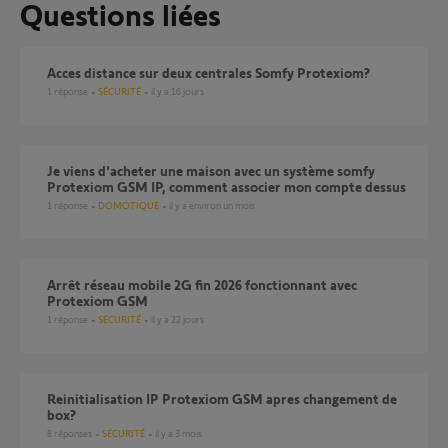
Questions liées
Acces distance sur deux centrales Somfy Protexiom?
1
réponse
SÉCURITÉ
il y a 16 jours
Je viens d'acheter une maison avec un système somfy
Protexiom GSM IP, comment associer mon compte dessus
1
réponse
DOMOTIQUE
il y a environ un mois
Arrêt réseau mobile 2G fin 2026 fonctionnant avec
Protexiom GSM
1
réponse
SÉCURITÉ
il y a 22 jours
reinitialisation IP Protexiom GSM apres changement de
box?
8
réponses
SÉCURITÉ
il y a 3 mois