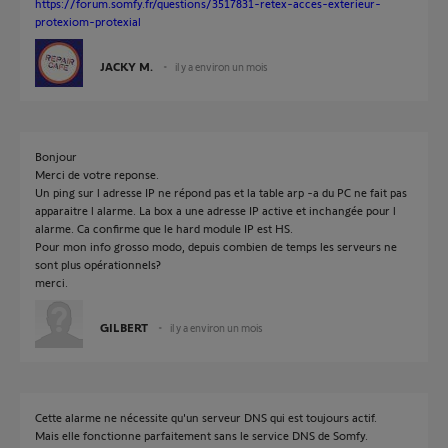
https://forum.somfy.fr/questions/3517831-retex-acces-exterieur-
protexiom-protexial
JACKY M.
il y a environ un mois
Bonjour
Merci de votre reponse.
Un ping sur l adresse IP ne répond pas et la table arp -a du PC ne fait pas
apparaitre l alarme. La box a une adresse IP active et inchangée pour l
alarme. Ca confirme que le hard module IP est HS.
Pour mon info grosso modo, depuis combien de temps les serveurs ne
sont plus opérationnels?
merci.
GILBERT
il y a environ un mois
Cette alarme ne nécessite qu'un serveur DNS qui est toujours actif.
Mais elle fonctionne parfaitement sans le service DNS de Somfy.