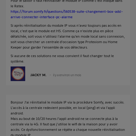
Pour le savoir il faut réinitialiser le module IP comme c'est indiqué dans
le Retex.
https://forum.somfy.fr/questions/560538-suite-changement-box-adsl-
arrive-connecter-interface-pc-alarme
Si après réinitialisation du module IP vous n'avez toujours pas accès en
local, c'est que le module est HS. Comme ça n'existe plus en pièce
détatchée, soit vous n'utilisez l'alarme qu'en mode local sans connexion,
soit vous chercher un centrale d'occasion type Protexiom ou Home
Keeper pour garder l'ensemble de vos détecteurs.
Si aucune de ces solutions ne vous convient il faut changer tout le
système.
JACKY M.
il y a environ un mois
Bonjour J'ai réinitialisé le module IP via la procèdure Somfy, avec succès.
L'accès à la centrale redevient possible, en local (ping) et via l'appli
android.
Mais au bout de 10/20 heures l'appli android ne se connecte plus à la
centrale via la 4G. Il faut que j'utilise le wifi de la maison pour y avoir
accès. Ce dysfonctionnement se répète a chaque nouvelle réinitialisation
du module IP.