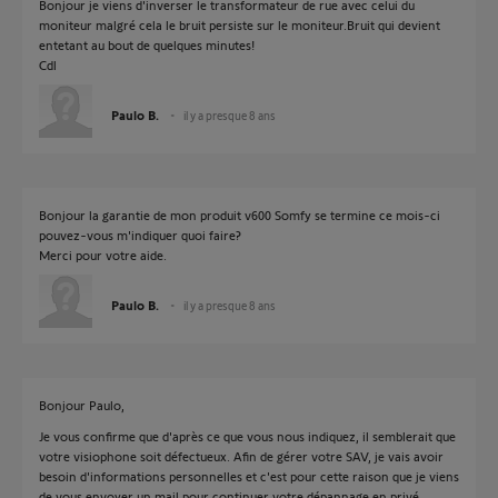
Bonjour je viens d'inverser le transformateur de rue avec celui du
moniteur malgré cela le bruit persiste sur le moniteur.Bruit qui devient
entetant au bout de quelques minutes!
Cdl
Paulo B.
il y a presque 8 ans
Bonjour la garantie de mon produit v600 Somfy se termine ce mois-ci
pouvez-vous m'indiquer quoi faire?
Merci pour votre aide.
Paulo B.
il y a presque 8 ans
Bonjour Paulo,
Je vous confirme que d'après ce que vous nous indiquez, il semblerait que
votre visiophone soit défectueux. Afin de gérer votre SAV, je vais avoir
besoin d'informations personnelles et c'est pour cette raison que je viens
de vous envoyer un mail pour continuer votre dépannage en privé.