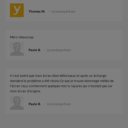
Thomas M.
il y a presque 8 ans
Merci beaucoup
Paulo B.
il y a presque 8 ans
Il s'est avéré que mon écran était défectueux et après un échange
standard le problème a été résolu.Ce que je trouve dommage météo de
l'écran reçu contiennent quelques micro rayures qui n'existait pas sur
mon écran d'origine.
Paulo B.
il y a presque 8 ans