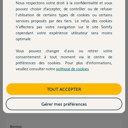
Nous respectons votre droit à la confidentialité et vous
Chauffage
pouvez choisir d’accepter, de contrôler ou de refuser
l'utilisation de certains types de cookies ou certains
Bonjour,
services proposés par des tiers. Le refus des cookies
Autres produits
Avez vous essayé de débrancher le bloc d'alimentation quelques
n’affectera pas votre navigation sur le site Somfy
secondes puis le rebrancher ?
cependant votre expérience utilisateur sera moins
tenez nous informés!
optimale.
Sylvain C.
il y a presque 8 ans
Vous pouvez changer d'avis ou retirer votre
Devis avec un pro
consentement à tout moment via le centre de
préférences des cookies. Pour plus d’informations,
veuillez consulter notre
politique de cookies
.
Contact
Bonjour j'ai bien essayé de débrancher le bloc alimentation puis de le
rebrancher mais cela n'y fait rien ce bruit en tetant persiste.
Ça m'embête car mise à part ça tout fonctionne il comprit la gâche
électrique
Boutique
TOUT ACCEPTER
Paulo B.
il y a presque 8 ans
Gérer mes préférences
Bonjour,