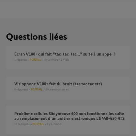
Questions liées
ecran V100+ qui fait "tac-tac-tac..." suite à un appel ?
1
réponse
PORTAIL
il y a environ 2 mois
Visiophone V100+ fait du bruit (tac tac tac etc)
6
réponses
PORTAIL
il y a environ un an
Problème cellules Slidymoove 600 non fonctionnelles suite
au remplacement d'un boitier electronique LS 440-650 RTS
17
réponses
PORTAIL
il y a 3 mois