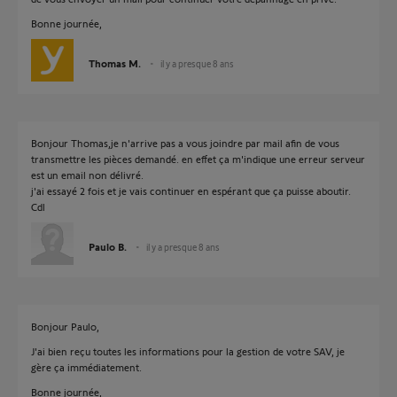
Bonne journée,
Thomas M.
il y a presque 8 ans
Bonjour Thomas,je n'arrive pas a vous joindre par mail afin de vous
transmettre les pièces demandé. en effet ça m'indique une erreur serveur
est un email non délivré.
j'ai essayé 2 fois et je vais continuer en espérant que ça puisse aboutir.
Cdl
Paulo B.
il y a presque 8 ans
Bonjour Paulo,
J'ai bien reçu toutes les informations pour la gestion de votre SAV, je
gère ça immédiatement.
Bonne journée,