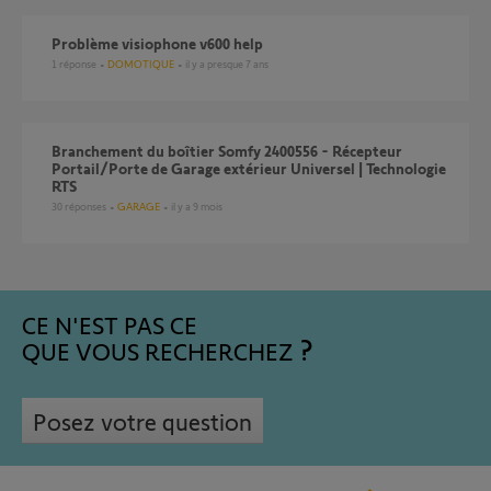
problème visiophone v600 help
1
réponse
DOMOTIQUE
il y a presque 7 ans
Branchement du boîtier Somfy 2400556 - Récepteur
Portail/Porte de Garage extérieur Universel | Technologie
RTS
30
réponses
GARAGE
il y a 9 mois
CE N'EST PAS CE
QUE VOUS RECHERCHEZ
Posez votre question