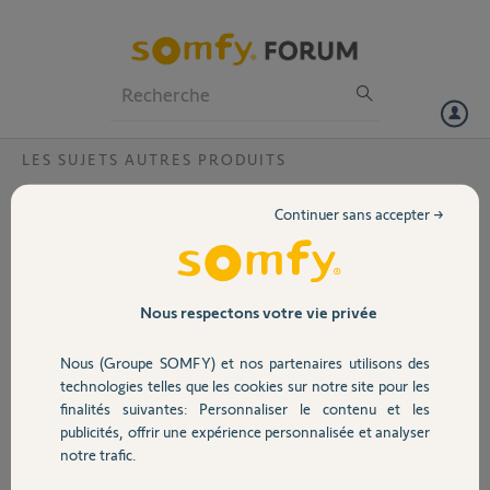
Particuliers
Professionnels
Forum
LES SUJETS AUTRES PRODUITS
Volet
Problème tic tac permanent sur visiophone
Continuer sans accepter →
V600
Portail
Mon visiophone V600 émet un petit son comme un petit TIC toutes
les 2 secondes pourtant tout est bien branché et le produit est neuf.
Garage
Nous respectons votre vie privée
Paulo B.
Nous (Groupe SOMFY) et nos partenaires utilisons des
il y a presque 8 ans
Sécurité
technologies telles que les cookies sur notre site pour les
Participer au fil de discussion
finalités suivantes: Personnaliser le contenu et les
publicités, offrir une expérience personnalisée et analyser
Domotique
notre trafic.
Réponses