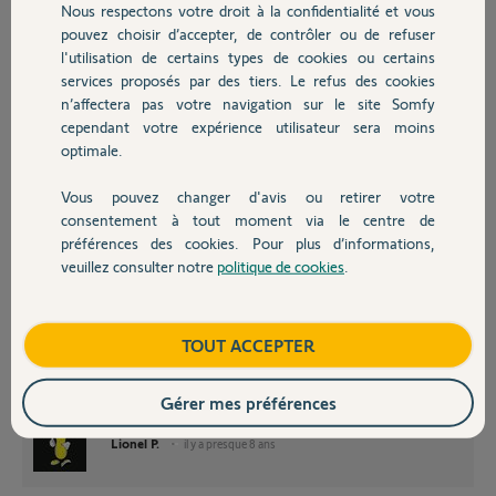
Nous respectons votre droit à la confidentialité et vous
Chauffage
pouvez choisir d’accepter, de contrôler ou de refuser
Merci
l'utilisation de certains types de cookies ou certains
Cordialement
services proposés par des tiers. Le refus des cookies
Autres produits
n’affectera pas votre navigation sur le site Somfy
cependant votre expérience utilisateur sera moins
Anthony G.
optimale.
il y a presque 8 ans
Participer au fil de discussion
Vous pouvez changer d'avis ou retirer votre
Devis avec un pro
consentement à tout moment via le centre de
préférences des cookies. Pour plus d’informations,
veuillez consulter notre
politique de cookies
.
Contact
Je cherche avec vous mais... Il faudrait voir si : mettez l'alarme en route,
ouvrez volontairement une porte/fenêtre sécurisée, laissez sonner
Boutique
TOUT ACCEPTER
quelques temps, coupez. Tout ça pour vérifier que vous avez bien une
notification concordante dans votre application (si les retour intellitag se
font bien)
Gérer mes préférences
Lionel P.
il y a presque 8 ans