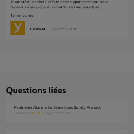
Je vais créer un ticket auprès de notre support technique. Nous
reviendrons vers vous par e-mail dans les meilleurs délais.
Bonne journée,
Halima M.
il y a presque 8 ans
Questions liées
Problème Alarme fantôme dans Somfy Protect
7
réponses
SÉCURITÉ
il y a environ 2 mois