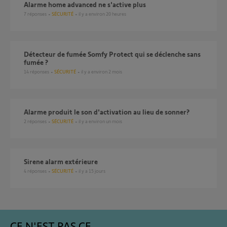
Alarme home advanced ne s'active plus
7
réponses
SÉCURITÉ
il y a environ 20 heures
Détecteur de fumée Somfy Protect qui se déclenche sans
fumée ?
14
réponses
SÉCURITÉ
il y a environ 2 mois
Alarme produit le son d'activation au lieu de sonner?
2
réponses
SÉCURITÉ
il y a environ un mois
Sirene alarm extérieure
4
réponses
SÉCURITÉ
il y a 15 jours
CE N'EST PAS CE