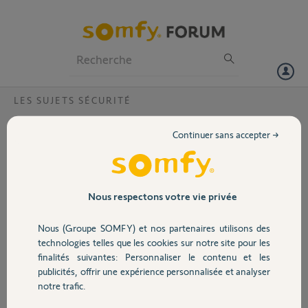
Particuliers
Professionnels
Forum
LES SUJETS SÉCURITÉ
Volet
Somfy protect, déclenchement des sirènes
Continuer sans accepter →
alarme non activé.
Portail
Bonjour.
Depuis le mois de mai 2018, j'ai un problème de mise en route des
Garage
Nous respectons votre vie privée
sirènes intérieures et extérieures alors que l'alarme n'est pas activée.
Nous (Groupe SOMFY) et nos partenaires utilisons des
J'ai contacté le service après-vente, il recherche le problème mais je
Sécurité
technologies telles que les cookies sur notre site pour les
n'ai toujours pas de retour de leurs pars.
finalités suivantes: Personnaliser le contenu et les
Les déclenchements sont de plus en plus fréquents, d'une fois par
publicités, offrir une expérience personnalisée et analyser
Domotique
semaine au début, nous en sommes à deux par jour.
notre trafic.
Avez-vous une idée ?