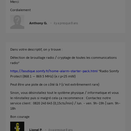
Merci
Cordialement
Anthony G.
il y a presque 8 ans
Dans votre descriptif, on y trouve :
Détection de brouillage radio / cryptage de toutes les communications
radio*
https://boutique.somfy.fr/home-alarm-starter-pack.html
*Radio Somfy
Protect (868.1 – 869.5 MHz) (e.r.p<25 mW)
Peut être une piste de ce côté là ? (c'est extrêmement rare)
Sinon, vous désinstallez tout le système physique / informatique et vous
le réinstallez puis si malgré cela ça recommence : Contactez notre
service client : 0820 240 645 (0,15cts/min) / lun. - ven. 9h-19h | sam. 9h-
18h
Bon courage
Lionel P.
il y a presque 8 ans