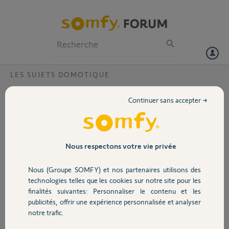
Particuliers
Professionnels
Forum
LES SUJETS DOMOTIQUE
Volet
Erreur de mail lors de l’activation
Continuer sans accepter →
Bonjour
Portail
En rentrant l’adresse mail pour la tahoma pour l’activation
Mauvais e-mail
Le pin 1211-8003-5101
Garage
Nous respectons votre vie privée
J’ai vu que vous pouvez réinitialiser afin que je m’enregistre avec la
Nous (Groupe SOMFY) et nos partenaires utilisons des
bonne adresse mail
Sécurité
technologies telles que les cookies sur notre site pour les
Merci
finalités suivantes: Personnaliser le contenu et les
publicités, offrir une expérience personnalisée et analyser
Domotique
Themask M.
notre trafic.
il y a presque 8 ans