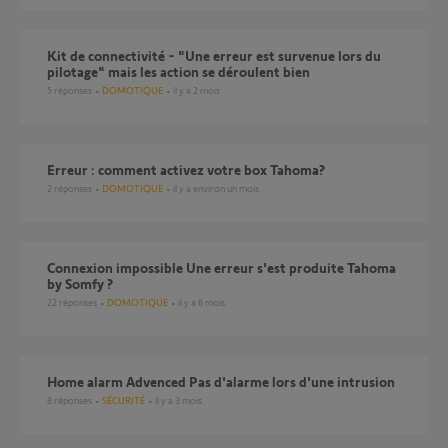
Kit de connectivité - "Une erreur est survenue lors du
pilotage" mais les action se déroulent bien
5
réponses
DOMOTIQUE
il y a 2 mois
Erreur : comment activez votre box Tahoma?
2
réponses
DOMOTIQUE
il y a environ un mois
Connexion impossible Une erreur s'est produite Tahoma
by Somfy ?
22
réponses
DOMOTIQUE
il y a 6 mois
home alarm Advenced Pas d'alarme lors d'une intrusion
8
réponses
SÉCURITÉ
il y a 3 mois