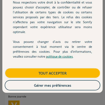
Participer au fil de discussion
Nous respectons votre droit à la confidentialité et vous
Chauffage
pouvez choisir d’accepter, de contrôler ou de refuser
l'utilisation de certains types de cookies ou certains
services proposés par des tiers. Le refus des cookies
Autres produits
Réponses
n’affectera pas votre navigation sur le site Somfy
cependant votre expérience utilisateur sera moins
optimale.
Bonsoir
Patientez, un Yellow va vous répondre !
Vous pouvez changer d'avis ou retirer votre
Devis avec un pro
consentement à tout moment via le centre de
Bonne soirée !
préférences des cookies. Pour plus d’informations,
veuillez consulter notre
politique de cookies
.
Anonyme
Contact
il y a presque 8 ans
Boutique
TOUT ACCEPTER
Bonjour,
Gérer mes préférences
Nous allons procéder à la remise à zéro de votre TaHoma. Vous pourrez
de nouveau l'activer à partir de demain.
Bonne journée