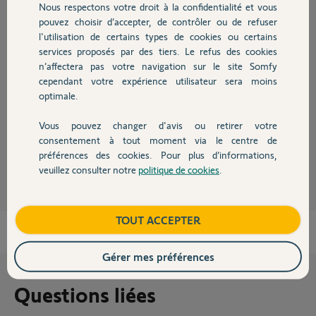
Nous respectons votre droit à la confidentialité et vous
Chauffage
Réponses
pouvez choisir d’accepter, de contrôler ou de refuser
l'utilisation de certains types de cookies ou certains
services proposés par des tiers. Le refus des cookies
Autres produits
n’affectera pas votre navigation sur le site Somfy
Bonsoir Alain
cependant votre expérience utilisateur sera moins
Cette fonction n'existe pas en effet. Mais je pense que les Yellow's feront
optimale.
remonter votre remarque au service concerné !
Bonne soirée !
Vous pouvez changer d'avis ou retirer votre
Devis avec un pro
consentement à tout moment via le centre de
Anonyme
il y a presque 8 ans
préférences des cookies. Pour plus d’informations,
veuillez consulter notre
politique de cookies
.
Contact
Boutique
TOUT ACCEPTER
Gérer mes préférences
Questions liées