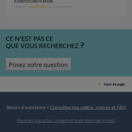
IC100/OC100/ICM100
1
réponse
DOMOTIQUE
il y a presque 8 ans
CE N'EST PAS CE
QUE VOUS RECHERCHEZ
Posez votre question
Haut de page
Besoin d’assistance ?
Consultez nos vidéos, notices et FAQ
Recevez nos actus, conseils et bons plans par email !