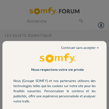
Particuliers
Professionnels
Forum
LES SUJETS DOMOTIQUE
Volet
Caméra ICM 100 PTZ détection de
Continuer sans accepter →
mouvement
Portail
Bonjour,
Ne pourriez vous pas une fonction de détection de mouvement et de
Garage
suivi avec la fonction PTZ de la caméra
Nous respectons votre vie privée
Cordialement
Nous (Groupe SOMFY) et nos partenaires utilisons des
Sécurité
alain D.
technologies telles que les cookies sur notre site pour les
il y a presque 8 ans
finalités suivantes: Personnaliser le contenu et les
Participer au fil de discussion
publicités, offrir une expérience personnalisée et analyser
Domotique
notre trafic.