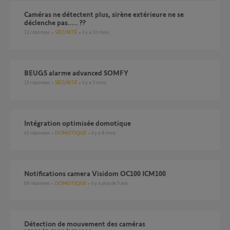
Caméras ne détectent plus, sirène extérieure ne se
déclenche pas..... ??
12
réponses
SÉCURITÉ
il y a 10 mois
BEUGS alarme advanced SOMFY
15
réponses
SÉCURITÉ
il y a 3 mois
Intégration optimisée domotique
41
réponses
DOMOTIQUE
il y a 8 mois
Notifications camera Visidom OC100 ICM100
68
réponses
DOMOTIQUE
il y a plus de 5 ans
Détection de mouvement des caméras