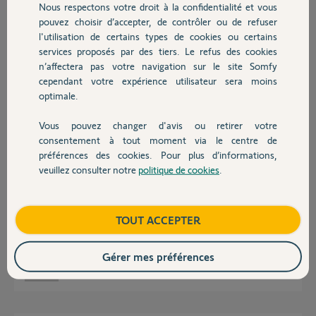
Nous respectons votre droit à la confidentialité et vous
Chauffage
Participer au fil de discussion
pouvez choisir d’accepter, de contrôler ou de refuser
l'utilisation de certains types de cookies ou certains
services proposés par des tiers. Le refus des cookies
Autres produits
n’affectera pas votre navigation sur le site Somfy
Réponses
cependant votre expérience utilisateur sera moins
optimale.
Bonjour,
Vous pouvez changer d'avis ou retirer votre
Devis avec un pro
consentement à tout moment via le centre de
Quelle est la référence de vos micro récepteurs pour volet roulant ?
préférences des cookies. Pour plus d’informations,
veuillez consulter notre
politique de cookies
.
Steph44 ..
il y a presque 8 ans
Contact
Boutique
TOUT ACCEPTER
Bonjour je pense que ce sont les SOMFY RTS 2401162
Gérer mes préférences
Jérémy D.
il y a presque 8 ans