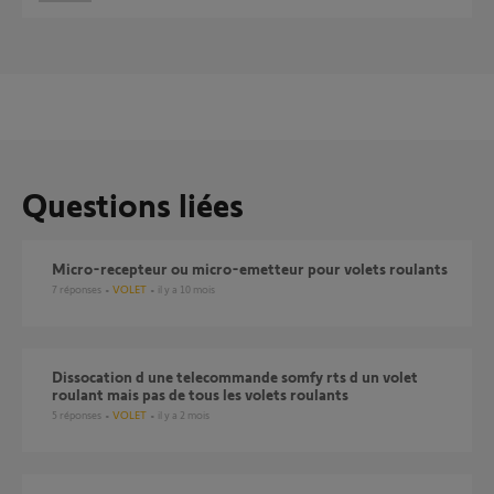
Questions liées
Micro-recepteur ou micro-emetteur pour volets roulants
7
réponses
VOLET
il y a 10 mois
dissocation d une telecommande somfy rts d un volet
roulant mais pas de tous les volets roulants
5
réponses
VOLET
il y a 2 mois