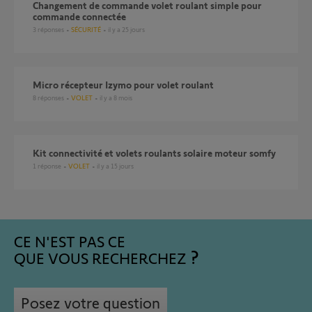
Changement de commande volet roulant simple pour
commande connectée
3
réponses
SÉCURITÉ
il y a 25 jours
Micro récepteur Izymo pour volet roulant
8
réponses
VOLET
il y a 8 mois
Kit connectivité et volets roulants solaire moteur somfy
1
réponse
VOLET
il y a 15 jours
CE N'EST PAS CE
QUE VOUS RECHERCHEZ
Posez votre question