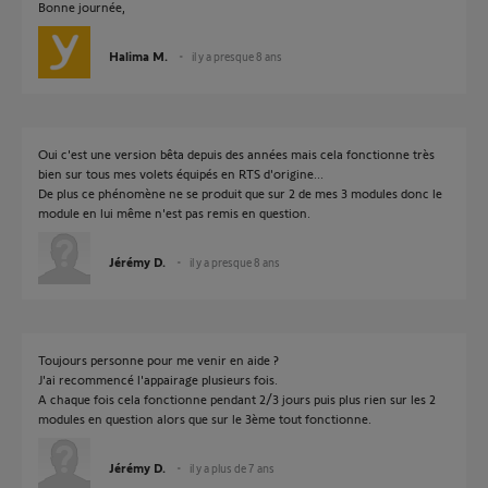
Bonne journée,
Halima M.
il y a presque 8 ans
Oui c'est une version bêta depuis des années mais cela fonctionne très
bien sur tous mes volets équipés en RTS d'origine...
De plus ce phénomène ne se produit que sur 2 de mes 3 modules donc le
module en lui même n'est pas remis en question.
Jérémy D.
il y a presque 8 ans
Toujours personne pour me venir en aide ?
J'ai recommencé l'appairage plusieurs fois.
A chaque fois cela fonctionne pendant 2/3 jours puis plus rien sur les 2
modules en question alors que sur le 3ème tout fonctionne.
Jérémy D.
il y a plus de 7 ans