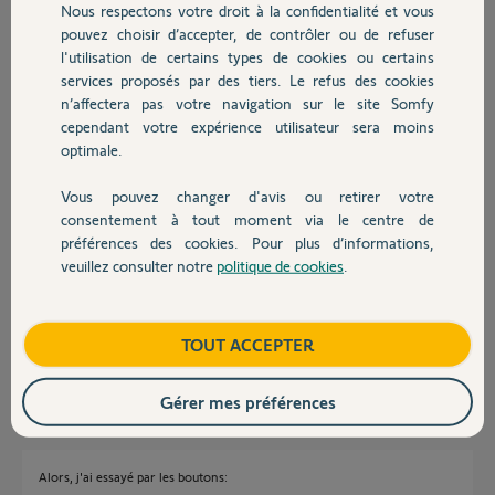
Nous respectons votre droit à la confidentialité et vous
Chauffage
pouvez choisir d’accepter, de contrôler ou de refuser
Mickael
l'utilisation de certains types de cookies ou certains
il y a presque 8 ans
services proposés par des tiers. Le refus des cookies
Autres produits
Participer au fil de discussion
n’affectera pas votre navigation sur le site Somfy
cependant votre expérience utilisateur sera moins
optimale.
Réponses
Vous pouvez changer d'avis ou retirer votre
Devis avec un pro
consentement à tout moment via le centre de
préférences des cookies. Pour plus d’informations,
Bonsoir Mickaël
veuillez consulter notre
politique de cookies
.
Contact
Pouvez-vous décrire précisément ce que vous faîtes pour avoir de l'aide
?
Cdt
Boutique
TOUT ACCEPTER
Anonyme
il y a presque 8 ans
Gérer mes préférences
Alors, j'ai essayé par les boutons: