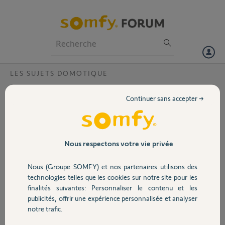
Particuliers
Professionnels
Forum
LES SUJETS DOMOTIQUE
Volet
association connexoon et 2ème VR
Continuer sans accepter →
impossible
Portail
Bonjour,
J'ai une centrale Connexoon qui me permet de piloter 1 volet Oximo
Garage
Nous respectons votre vie privée
IO. (conversion d'un Bubendorff).
Aujourd'hui j'ai installé un second moteur Oximo IO et je souhaite
Nous (Groupe SOMFY) et nos partenaires utilisons des
l'associer a ma Connexoon.
Sécurité
technologies telles que les cookies sur notre site pour les
finalités suivantes: Personnaliser le contenu et les
J'ai suivi la procédure d'appairage mais je n'y arrive pas, tant par les
publicités, offrir une expérience personnalisée et analyser
boutons que par l'application smartphone.
Domotique
notre trafic.
Quelqu'un aurait une idée?