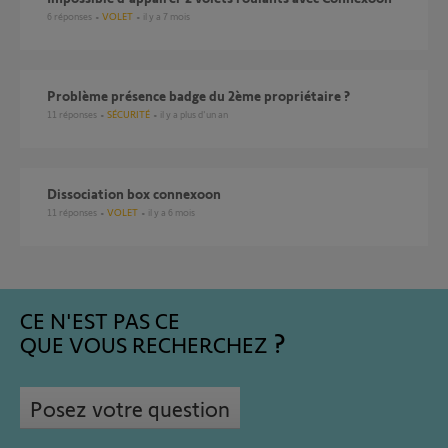
6
réponses
VOLET
il y a 7 mois
Problème présence badge du 2ème propriétaire ?
11
réponses
SÉCURITÉ
il y a plus d'un an
Dissociation box connexoon
11
réponses
VOLET
il y a 6 mois
CE N'EST PAS CE
QUE VOUS RECHERCHEZ
Posez votre question