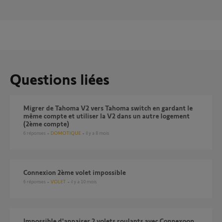
Questions liées
Migrer de Tahoma V2 vers Tahoma switch en gardant le
même compte et utiliser la V2 dans un autre logement
(2ème compte)
6
réponses
DOMOTIQUE
il y a 8 mois
connexion 2ème volet impossible
6
réponses
VOLET
il y a 10 mois
Impossible d'appairer 2 volets roulants avec Connexoon