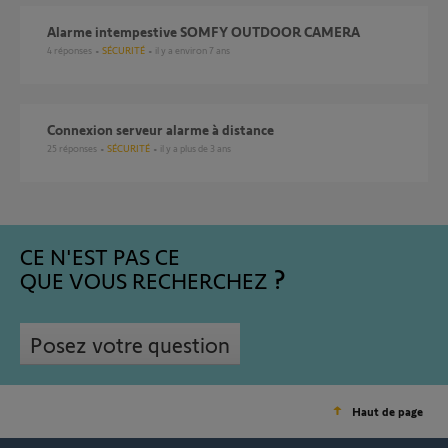
Alarme intempestive SOMFY OUTDOOR CAMERA
4
réponses
SÉCURITÉ
il y a environ 7 ans
connexion serveur alarme à distance
25
réponses
SÉCURITÉ
il y a plus de 3 ans
CE N'EST PAS CE
QUE VOUS RECHERCHEZ
Posez votre question
Haut de page