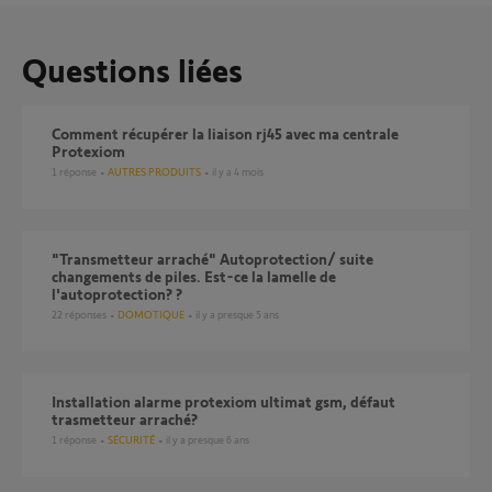
Questions liées
Comment récupérer la liaison rj45 avec ma centrale
Protexiom
1
réponse
AUTRES PRODUITS
il y a 4 mois
"Transmetteur arraché" Autoprotection/ suite
changements de piles. Est-ce la lamelle de
l'autoprotection? ?
22
réponses
DOMOTIQUE
il y a presque 5 ans
installation alarme protexiom ultimat gsm, défaut
trasmetteur arraché?
1
réponse
SÉCURITÉ
il y a presque 6 ans