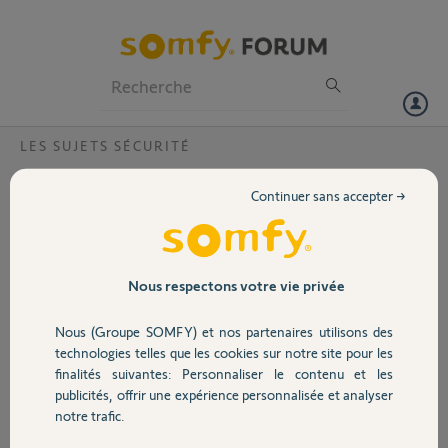
Particuliers
Professionnels
Forum
LES SUJETS SÉCURITÉ
Volet
TR téléphone arraché effacement de
Continuer sans accepter →
l'arrachage
Portail
Après le changement des piles du TR, mon appli note qu'il y a
arrachage.
Garage
Je n'arrive pas à effacer cet arrachage qui est stipulé tous les jours
Nous respectons votre vie privée
dans l'état et sur le TR. De plus à chaque arrêt de l'alarme il passe un
appel.
Nous (Groupe SOMFY) et nos partenaires utilisons des
Sécurité
Que Faire?
technologies telles que les cookies sur notre site pour les
finalités suivantes: Personnaliser le contenu et les
stéphane W.
publicités, offrir une expérience personnalisée et analyser
Domotique
il y a presque 8 ans
notre trafic.
Participer au fil de discussion