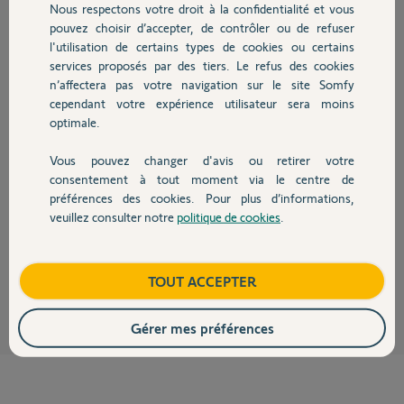
Nous respectons votre droit à la confidentialité et vous
Chauffage
pouvez choisir d’accepter, de contrôler ou de refuser
l'utilisation de certains types de cookies ou certains
Réponses
services proposés par des tiers. Le refus des cookies
Autres produits
n’affectera pas votre navigation sur le site Somfy
cependant votre expérience utilisateur sera moins
optimale.
Bonsoir Stéphane
Contrôlez svp que les 2 contacts du transmetteur soit opérationnels. Il y
Vous pouvez changer d'avis ou retirer votre
en a un derrière le transmetteur qui doit être bien plaqué au mur et un à
Devis avec un pro
consentement à tout moment via le centre de
l'intérieur dont, vous devez entendre un petit "clic" quand vous remettez
le capot. Pour info, vous pouvez tordre légèrement ces contacts si vous
préférences des cookies. Pour plus d’informations,
n'entendez pas les "clics".
veuillez consulter notre
politique de cookies
.
Contact
Cdt
Anonyme
Boutique
il y a presque 8 ans
TOUT ACCEPTER
Gérer mes préférences