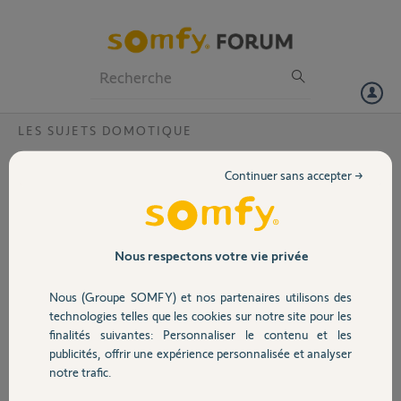
Particuliers
Professionnels
Forum
LES SUJETS DOMOTIQUE
Volet
Bug Tahoma - Besoin d'un Yellow ?
Continuer sans accepter →
Bonjour
Portail
Une chose étonnante.
Mon portail a disparu de
Garage
Nous respectons votre vie privée
la liste "Ma maison" mais
il reste visible dans la
Nous (Groupe SOMFY) et nos partenaires utilisons des
configuration et tout le
Sécurité
technologies telles que les cookies sur notre site pour les
reste. J'ai évidemment
finalités suivantes: Personnaliser le contenu et les
fait un reset du Tahoma.
publicités, offrir une expérience personnalisée et analyser
Il a toujours été visible
Domotique
notre trafic.
même si c'est une bidouille... C'est à dire que c'est un récepteur
standard déclaré en "control box 3s". Je ne m'en suis aperçu