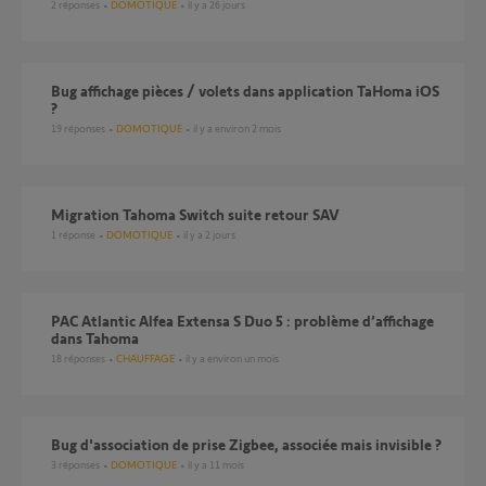
2
réponses
DOMOTIQUE
il y a 26 jours
Bug affichage pièces / volets dans application TaHoma iOS
?
19
réponses
DOMOTIQUE
il y a environ 2 mois
Migration Tahoma Switch suite retour SAV
1
réponse
DOMOTIQUE
il y a 2 jours
PAC Atlantic Alfea Extensa S Duo 5 : problème d’affichage
dans Tahoma
18
réponses
CHAUFFAGE
il y a environ un mois
Bug d'association de prise Zigbee, associée mais invisible ?
3
réponses
DOMOTIQUE
il y a 11 mois