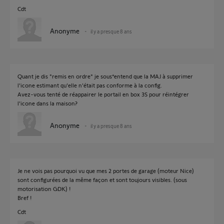
Cdt
Anonyme
il y a presque 8 ans
Quant je dis "remis en ordre" je sous*entend que la MAJ à supprimer
l'icone estimant qu'elle n'était pas conforme à la config.
Avez-vous tenté de réappairer le portail en box 3S pour réintégrer
l'icone dans la maison?
Anonyme
il y a presque 8 ans
Je ne vois pas pourquoi vu que mes 2 portes de garage (moteur Nice)
sont configurées de la même façon et sont toujours visibles. (sous
motorisation GDK) !
Bref !
Cdt