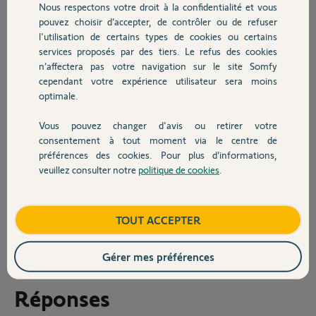
qu'aujourd'hui et je ne sais pas depuis quand il a disparu car je ne m'en
Nous respectons votre droit à la confidentialité et vous
Chauffage
sers que dans des smarts pour fermeture automatique le soir. Bizarre
pouvez choisir d’accepter, de contrôler ou de refuser
!
l'utilisation de certains types de cookies ou certains
services proposés par des tiers. Le refus des cookies
Autres produits
Quelques photos pour étayer mon interrogation.
n’affectera pas votre navigation sur le site Somfy
cependant votre expérience utilisateur sera moins
A méditer !
optimale.
Cdt
Vous pouvez changer d'avis ou retirer votre
Devis avec un pro
consentement à tout moment via le centre de
préférences des cookies. Pour plus d’informations,
veuillez consulter notre
politique de cookies
.
Contact
Anonyme
Boutique
TOUT ACCEPTER
il y a presque 8 ans
Participer au fil de discussion
Gérer mes préférences
Réponses