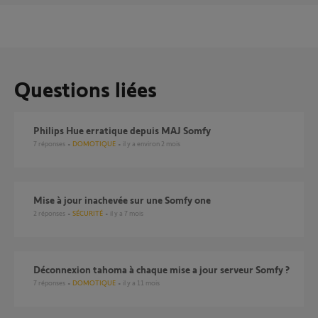
Questions liées
Philips Hue erratique depuis MAJ Somfy
7
réponses
DOMOTIQUE
il y a environ 2 mois
Mise à jour inachevée sur une Somfy one
2
réponses
SÉCURITÉ
il y a 7 mois
Déconnexion tahoma à chaque mise a jour serveur Somfy ?
7
réponses
DOMOTIQUE
il y a 11 mois