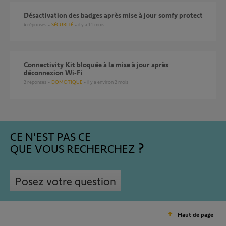
Désactivation des badges après mise à jour somfy protect
4
réponses
SÉCURITÉ
il y a 11 mois
Connectivity Kit bloquée à la mise à jour après
déconnexion Wi‑Fi
2
réponses
DOMOTIQUE
il y a environ 2 mois
CE N'EST PAS CE
QUE VOUS RECHERCHEZ
Posez votre question
Haut de page