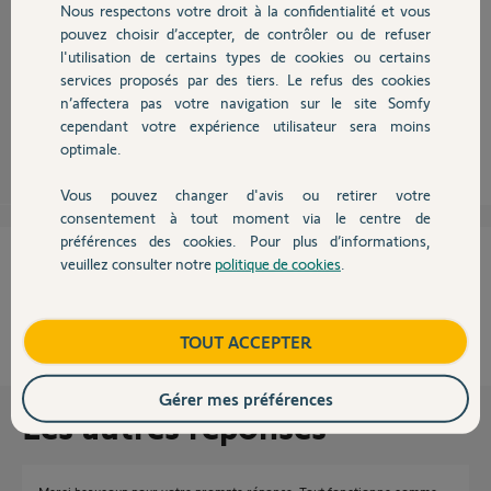
Nous respectons votre droit à la confidentialité et vous
Chauffage
pouvez choisir d’accepter, de contrôler ou de refuser
l'utilisation de certains types de cookies ou certains
Bonjour,
Anonyme
services proposés par des tiers. Le refus des cookies
Autres produits
Faites un reset.
il y a
n’affectera pas votre navigation sur le site Somfy
presque 8
cependant votre expérience utilisateur sera moins
ans
optimale.
Vous pouvez changer d'avis ou retirer votre
Devis avec un pro
consentement à tout moment via le centre de
préférences des cookies. Pour plus d’informations,
Cette réponse vous a-t-elle aidé ?
veuillez consulter notre
politique de cookies
.
Contact
NON
OUI
Boutique
TOUT ACCEPTER
100%
des internautes ont trouvé cette réponse utile
Gérer mes préférences
Les autres réponses