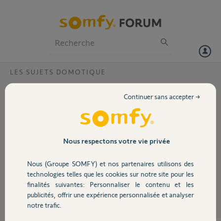
Particuliers
Professionnels
Forum
LES SUJETS DOMOTIQUE
Volet
Mise à jour somfy
Continuer sans accepter →
La mise à jour de ma TaHoma a été réalisée avec succès le 16 octobre
Portail
dernier. Surprise lorsque je veux consulter l’agenda car cela indique :
cette fonctionnalité a été temporairement désactivée jusqu'à ce que
votre boîtier Somfy soit mis à jour. Que dois-je faire ? Merci par
Garage
Nous respectons votre vie privée
avance.
Nous (Groupe SOMFY) et nos partenaires utilisons des
Sécurité
Brigitte R.
technologies telles que les cookies sur notre site pour les
il y a presque 8 ans
finalités suivantes: Personnaliser le contenu et les
Participer au fil de discussion
publicités, offrir une expérience personnalisée et analyser
Domotique
notre trafic.