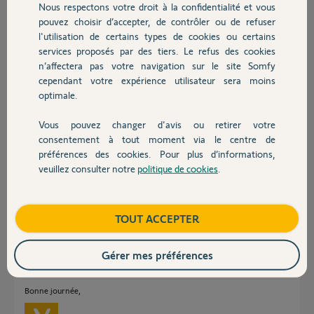
Nous respectons votre droit à la confidentialité et vous
sans savoir comment, mais là je bute totalement...
Chauffage
pouvez choisir d’accepter, de contrôler ou de refuser
Merci de votre aide
l'utilisation de certains types de cookies ou certains
services proposés par des tiers. Le refus des cookies
Autres produits
Cordialement
n’affectera pas votre navigation sur le site Somfy
cependant votre expérience utilisateur sera moins
Christophe
optimale.
christophe B.
Vous pouvez changer d'avis ou retirer votre
il y a presque 8 ans
Devis avec un pro
consentement à tout moment via le centre de
Participer au fil de discussion
préférences des cookies. Pour plus d’informations,
veuillez consulter notre
politique de cookies
.
Contact
Réponses
Boutique
TOUT ACCEPTER
Bonjour Christophe,
Gérer mes préférences
Quel est le modèle de votre box ADSL ?
Bonne journée,