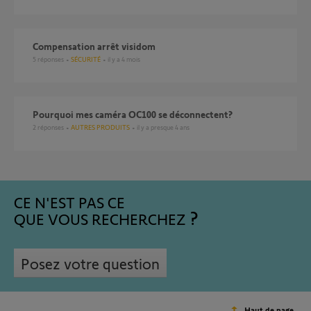
Compensation arrêt visidom
5
réponses
SÉCURITÉ
il y a 4 mois
pourquoi mes caméra OC100 se déconnectent?
2
réponses
AUTRES PRODUITS
il y a presque 4 ans
CE N'EST PAS CE
QUE VOUS RECHERCHEZ
Posez votre question
Haut de page