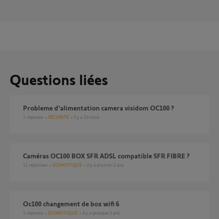
Questions liées
probleme d'alimentation camera visidom OC100 ?
1
réponse
SÉCURITÉ
il y a 10 mois
Caméras OC100 BOX SFR ADSL compatible SFR FIBRE ?
11
réponses
DOMOTIQUE
il y a environ 2 ans
Oc100 changement de box wifi 6
1
réponse
DOMOTIQUE
il y a presque 2 ans