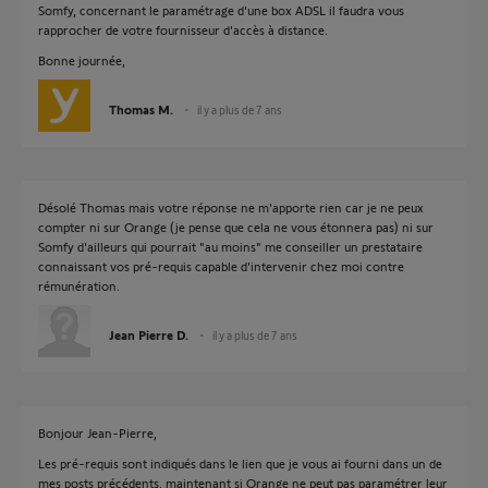
Somfy, concernant le paramétrage d'une box ADSL il faudra vous
rapprocher de votre fournisseur d'accès à distance.
Bonne journée,
Thomas M.
il y a plus de 7 ans
Désolé Thomas mais votre réponse ne m'apporte rien car je ne peux
compter ni sur Orange (je pense que cela ne vous étonnera pas) ni sur
Somfy d'ailleurs qui pourrait "au moins" me conseiller un prestataire
connaissant vos pré-requis capable d'intervenir chez moi contre
rémunération.
Jean Pierre D.
il y a plus de 7 ans
Bonjour Jean-Pierre,
Les pré-requis sont indiqués dans le lien que je vous ai fourni dans un de
mes posts précédents, maintenant si Orange ne peut pas paramétrer leur