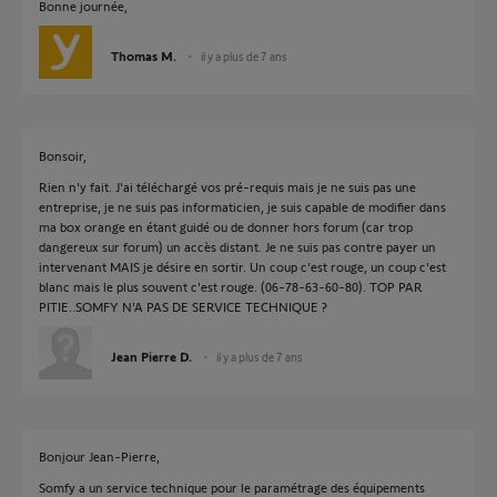
Bonne journée,
Thomas M.
il y a plus de 7 ans
Bonsoir,
Rien n'y fait. J'ai téléchargé vos pré-requis mais je ne suis pas une
entreprise, je ne suis pas informaticien, je suis capable de modifier dans
ma box orange en étant guidé ou de donner hors forum (car trop
dangereux sur forum) un accès distant. Je ne suis pas contre payer un
intervenant MAIS je désire en sortir. Un coup c'est rouge, un coup c'est
blanc mais le plus souvent c'est rouge. (06-78-63-60-80). TOP PAR
PITIE..SOMFY N'A PAS DE SERVICE TECHNIQUE ?
Jean Pierre D.
il y a plus de 7 ans
Bonjour Jean-Pierre,
Somfy a un service technique pour le paramétrage des équipements