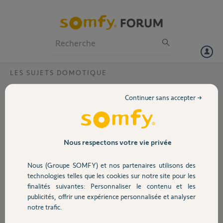
Particuliers
Professionnels
Forum
LES SUJETS DOMOTIQUE
Volet
Box clignote rouge ?
Continuer sans accepter →
Bonjour,
Portail
Ma box clignote toujours en rouge : je l'ai branchée directement sur la
Box et non plus sur un Switch mais rien n'y fait
HELP Code PIN : : 1206-5518-2741
Garage
Nous respectons votre vie privée
Jean Pierre D.
Nous (Groupe SOMFY) et nos partenaires utilisons des
Sécurité
il y a presque 8 ans
technologies telles que les cookies sur notre site pour les
Participer au fil de discussion
finalités suivantes: Personnaliser le contenu et les
publicités, offrir une expérience personnalisée et analyser
Domotique
notre trafic.