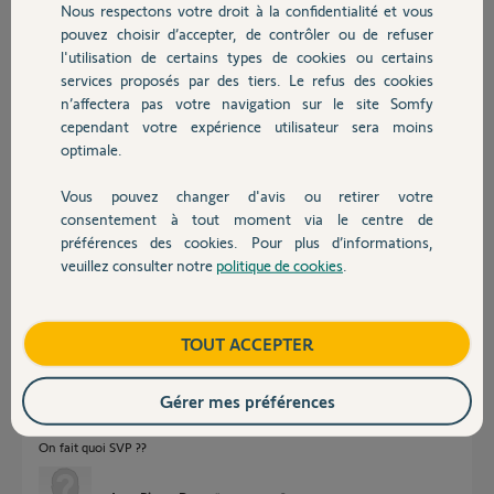
Réponses
Nous respectons votre droit à la confidentialité et vous
Chauffage
pouvez choisir d’accepter, de contrôler ou de refuser
l'utilisation de certains types de cookies ou certains
Bonjour Jean pierre,
services proposés par des tiers. Le refus des cookies
Autres produits
n’affectera pas votre navigation sur le site Somfy
Avez vous essayé une RAZ de TaHoma sait-on jamais!
cependant votre expérience utilisateur sera moins
http://forum.somfy.fr/questions/1626676-faq-video-effectuer-reset-
optimale.
tahoma
Tenez nous informés,
Vous pouvez changer d'avis ou retirer votre
Devis avec un pro
consentement à tout moment via le centre de
Sylvain C.
il y a presque 8 ans
préférences des cookies. Pour plus d’informations,
veuillez consulter notre
politique de cookies
.
Contact
Bonjour,
Boutique
TOUT ACCEPTER
J'ai essayé la RAZ de la Box (sans effet). Comme ma Box Orange est en
DHCP j'ai même pris la précaution de faire attribuer à la Box Somfy une
adresse IP déterminée (dans les règles de la Box Orange) pour pas qu'il y
Gérer mes préférences
ait de problème à ce niveau. J'ai ensuite débranché et rebranché la
Tahoma (devenue Blanche) mais ce matin elle clignote encore en rouge.
On fait quoi SVP ??