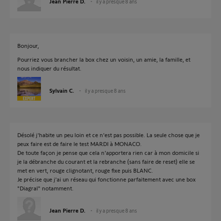
Jean Pierre D.
il y a presque 8 ans
Bonjour,
Pourriez vous brancher la box chez un voisin, un amie, la famille, et
nous indiquer du résultat.
Sylvain C.
il y a presque 8 ans
Désolé j'habite un peu loin et ce n'est pas possible. La seule chose que je
peux faire est de faire le test MARDI à MONACO.
De toute façon je pense que cela n'apportera rien car à mon domicile si
je la débranche du courant et la rebranche (sans faire de reset) elle se
met en vert, rouge clignotant, rouge fixe puis BLANC.
Je précise que j'ai un réseau qui fonctionne parfaitement avec une box
"Diagral" notamment.
Jean Pierre D.
il y a presque 8 ans