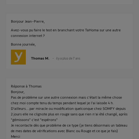
Bonjour Jean-Pierre,
Avez-vous pu faire le test en branchant votre TaHoma sur une autre
connexion internet ?
Bonne journée,
Thomas M.
il y a plus de 7 ans
Réponse à Thomas
Bonjour,
Pas de problème sur une autre connexion mais c'était la même chose
chez moi compte tenu du temps pendant lequel je l'ai laissée 4 h.
D'ailleurs....par miracle ou modification quelconque chez SOMFY depuis
2 jours elle ne clignote plus en rouge sans que rien n'ai été changé, après
"gémissons" c'est "espérons"
Je recontacte dès que problème de ce type (je tiens désormais un tableau
de mes dates de vérifications avec Blanc ou Rouge et ce que je fais)
Merci