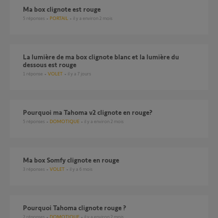
Ma box clignote est rouge
5
réponses
PORTAIL
il y a environ 2 mois
La lumière de ma box clignote blanc et la lumière du
dessous est rouge
1
réponse
VOLET
il y a 7 jours
Pourquoi ma Tahoma v2 clignote en rouge?
5
réponses
DOMOTIQUE
il y a environ 2 mois
Ma box Somfy clignote en rouge
3
réponses
VOLET
il y a 6 mois
pourquoi Tahoma clignote rouge ?
2
réponses
DOMOTIQUE
il y a environ 2 mois