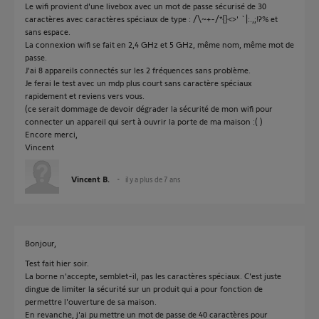
Le wifi provient d'une livebox avec un mot de passe sécurisé de 30
caractères avec caractères spéciaux de type : /\~+-/*{}<>' `|:.,;!?% et
sans espace.
La connexion wifi se fait en 2,4 GHz et 5 GHz, même nom, même mot de
passe.
J'ai 8 appareils connectés sur les 2 fréquences sans problème.
Je ferai le test avec un mdp plus court sans caractère spéciaux
rapidement et reviens vers vous.
(ce serait dommage de devoir dégrader la sécurité de mon wifi pour
connecter un appareil qui sert à ouvrir la porte de ma maison :( )
Encore merci,
Vincent
Vincent B.
il y a plus de 7 ans
Bonjour,
Test fait hier soir.
La borne n'accepte, semblet-il, pas les caractères spéciaux. C'est juste
dingue de limiter la sécurité sur un produit qui a pour fonction de
permettre l'ouverture de sa maison.
En revanche, j'ai pu mettre un mot de passe de 40 caractères pour