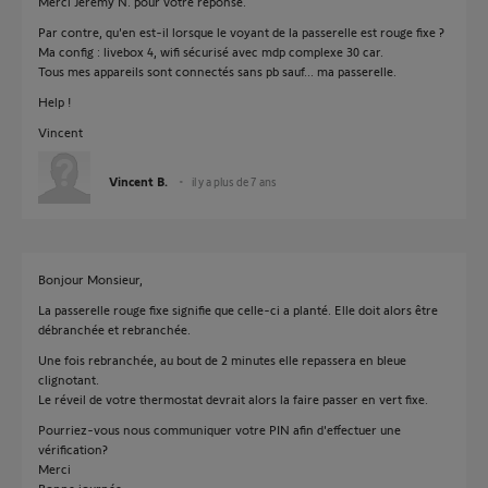
Merci Jérémy N. pour votre réponse.
Par contre, qu'en est-il lorsque le voyant de la passerelle est rouge fixe ?
Ma config : livebox 4, wifi sécurisé avec mdp complexe 30 car.
Tous mes appareils sont connectés sans pb sauf... ma passerelle.
Help !
Vincent
Vincent B.
il y a plus de 7 ans
Bonjour Monsieur,
La passerelle rouge fixe signifie que celle-ci a planté. Elle doit alors être
débranchée et rebranchée.
Une fois rebranchée, au bout de 2 minutes elle repassera en bleue
clignotant.
Le réveil de votre thermostat devrait alors la faire passer en vert fixe.
Pourriez-vous nous communiquer votre PIN afin d'effectuer une
vérification?
Merci