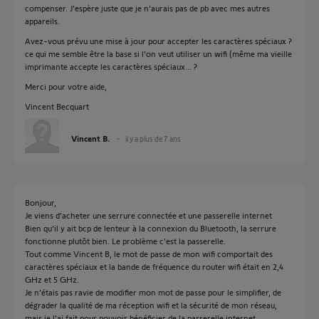
compenser. J'espère juste que je n'aurais pas de pb avec mes autres
appareils.
Avez-vous prévu une mise à jour pour accepter les caractères spéciaux ?
ce qui me semble être la base si l'on veut utiliser un wifi (même ma vieille
imprimante accepte les caractères spéciaux... ?
Merci pour votre aide,
Vincent Becquart
Vincent B.
il y a plus de 7 ans
Bonjour,
Je viens d’acheter une serrure connectée et une passerelle internet
Bien qu’il y ait bcp de lenteur à la connexion du Bluetooth, la serrure
fonctionne plutôt bien. Le problème c’est la passerelle.
Tout comme Vincent B, le mot de passe de mon wifi comportait des
caractères spéciaux et la bande de fréquence du router wifi était en 2,4
GHz et 5 GHz.
Je n’étais pas ravie de modifier mon mot de passe pour le simplifier, de
dégrader la qualité de ma réception wifi et la sécurité de mon réseau,
mais je l’ai fait pour pouvoir bénéficier de la passerelle internet.