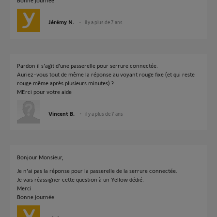
Bonne journée
Jérémy N.
il y a plus de 7 ans
Pardon il s'agit d'une passerelle pour serrure connectée.
Auriez-vous tout de même la réponse au voyant rouge fixe (et qui reste
rouge même après plusieurs minutes) ?
MErci pour votre aide
Vincent B.
il y a plus de 7 ans
Bonjour Monsieur,
Je n'ai pas la réponse pour la passerelle de la serrure connectée.
Je vais réassigner cette question à un Yellow dédié.
Merci
Bonne journée