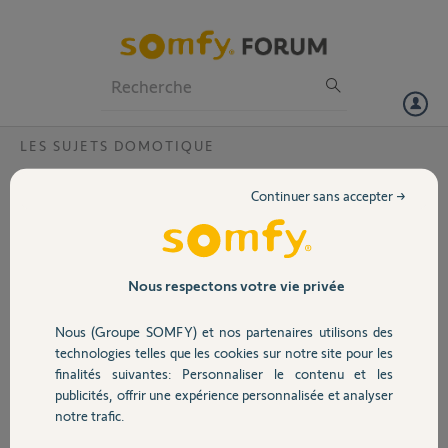
Particuliers
Professionnels
Forum
LES SUJETS DOMOTIQUE
Volet
Passerelle clignote rouge
Continuer sans accepter →
Bonjour à tous,
Portail
Suite au problème de vendredi, tout est rentré dans l'ordre et je
remercie toute l'équipe Somfy.
Je me suis rendu compte que ce matin la passerelle clignotait rouge de
Garage
Nous respectons votre vie privée
façon aléatoire.
Pourtant tout fonctionne normalement.
Nous (Groupe SOMFY) et nos partenaires utilisons des
Est ce que Somfy est à l'origine de ces clignotement
Sécurité
technologies telles que les cookies sur notre site pour les
finalités suivantes: Personnaliser le contenu et les
Dominique M.
publicités, offrir une expérience personnalisée et analyser
Domotique
il y a presque 8 ans
notre trafic.
Participer au fil de discussion