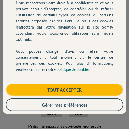
Nous respectons votre droit à la confidentialité et vous
Chauffage
pouvez choisir d’accepter, de contrôler ou de refuser
l'utilisation de certains types de cookies ou certains
services proposés par des tiers. Le refus des cookies
Autres produits
n’affectera pas votre navigation sur le site Somfy
Bonjour,
cependant votre expérience utilisateur sera moins
J'ai remarqué également que ma passerelle clignote rouge avant de se
optimale.
figer sur le vert de temps en temps...je pense que le clignotement rouge
indique que la connexion WiFi avec la box est en cours et le vert que la
connexion est effective....
Vous pouvez changer d'avis ou retirer votre
Devis avec un pro
Ce n'est qu'une supposition....
consentement à tout moment via le centre de
préférences des cookies. Pour plus d’informations,
Fred
veuillez consulter notre
politique de cookies
.
il y a presque 8 ans
Contact
Boutique
TOUT ACCEPTER
Cette réponse vous a-t-elle aidé ?
Gérer mes préférences
NON
OUI
0%
des internautes ont trouvé cette réponse utile