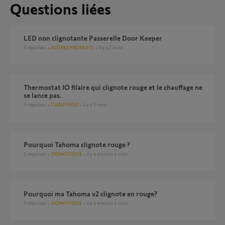
Questions liées
LED non clignotante Passerelle Door Keeper
7
réponses
AUTRES PRODUITS
il y a 7 mois
Thermostat IO filaire qui clignote rouge et le chauffage ne
se lance pas.
9
réponses
CHAUFFAGE
il y a 5 mois
pourquoi Tahoma clignote rouge ?
2
réponses
DOMOTIQUE
il y a environ 2 mois
Pourquoi ma Tahoma v2 clignote en rouge?
5
réponses
DOMOTIQUE
il y a environ 2 mois