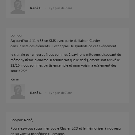
René L.
il y a plus de 7 ans
bonjour
Aujourd'hui à 11 h 33 un SMS avec perte de liaison Clavier
dans la liste des éléments, il est apparu le symbole de cet événement.
je signale par ailleurs ; Nous sommes 2 pavillons mitoyens disposant du
même système d'alarme. il semblerait que le dérèglement soit arrivé le
22/10, nous sommes partis ensemble et mon voisin a également des
soucis ????
René
René L.
il y a plus de 7 ans
Bonjour René,
Pourriez-vous supprimer votre Clavier LCD et le mémoriser à nouveau
en suivant la procédure ci-dessous :