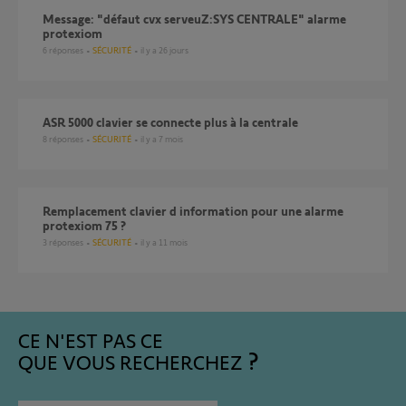
Message: "défaut cvx serveuZ:SYS CENTRALE" alarme
protexiom
6
réponses
SÉCURITÉ
il y a 26 jours
ASR 5000 clavier se connecte plus à la centrale
8
réponses
SÉCURITÉ
il y a 7 mois
remplacement clavier d information pour une alarme
protexiom 75 ?
3
réponses
SÉCURITÉ
il y a 11 mois
CE N'EST PAS CE
QUE VOUS RECHERCHEZ