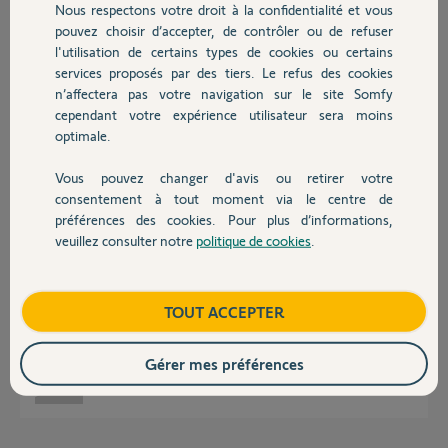
Nous respectons votre droit à la confidentialité et vous
Chauffage
René L.
pouvez choisir d’accepter, de contrôler ou de refuser
il y a presque 8 ans
l'utilisation de certains types de cookies ou certains
Participer au fil de discussion
services proposés par des tiers. Le refus des cookies
Autres produits
n’affectera pas votre navigation sur le site Somfy
cependant votre expérience utilisateur sera moins
optimale.
Réponses
Vous pouvez changer d'avis ou retirer votre
Devis avec un pro
consentement à tout moment via le centre de
Bonjour rené, Si vous ne restez pas dans votre sujet d'origine, moi et les
préférences des cookies. Pour plus d’informations,
autres on perd le fil de la discussion.
veuillez consulter notre
politique de cookies
.
Je suis au moins 30 sujets à la fois....!
Contact
Donc merci de cliquez sur "répondre dans votre sujet d'origine.
reprenons depuis le début;
Boutique
TOUT ACCEPTER
Quel est votre système d'alarme précisément?
RTC, GSM, etc...P400, 600 ?
Gérer mes préférences
Anonyme
il y a presque 8 ans