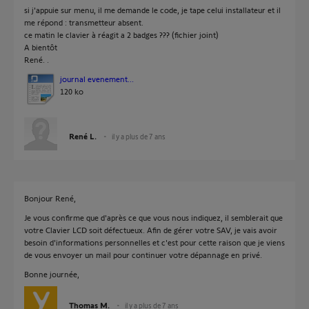
si j'appuie sur menu, il me demande le code, je tape celui installateur et il
me répond : transmetteur absent.
ce matin le clavier à réagit a 2 badges ??? (fichier joint)
A bientôt
René. .
journal evenement...
120 ko
René L.
il y a plus de 7 ans
Bonjour René,
Je vous confirme que d'après ce que vous nous indiquez, il semblerait que
votre Clavier LCD soit défectueux. Afin de gérer votre SAV, je vais avoir
besoin d'informations personnelles et c'est pour cette raison que je viens
de vous envoyer un mail pour continuer votre dépannage en privé.
Bonne journée,
Thomas M.
il y a plus de 7 ans