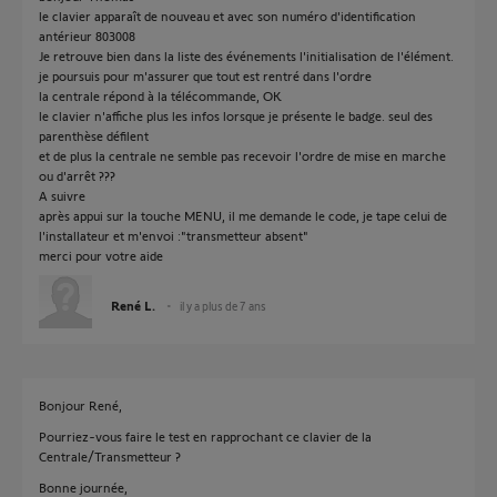
le clavier apparaît de nouveau et avec son numéro d'identification
antérieur 803008
Je retrouve bien dans la liste des événements l'initialisation de l'élément.
je poursuis pour m'assurer que tout est rentré dans l'ordre
la centrale répond à la télécommande, OK
le clavier n'affiche plus les infos lorsque je présente le badge. seul des
parenthèse défilent
et de plus la centrale ne semble pas recevoir l'ordre de mise en marche
ou d'arrêt ???
A suivre
après appui sur la touche MENU, il me demande le code, je tape celui de
l'installateur et m'envoi :"transmetteur absent"
merci pour votre aide
René L.
il y a plus de 7 ans
Bonjour René,
Pourriez-vous faire le test en rapprochant ce clavier de la
Centrale/Transmetteur ?
Bonne journée,