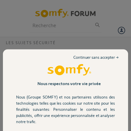
Particuliers
Professionnels
Forum
LES SUJETS SÉCURITÉ
Volet
liaison clavier centrale ?
Continuer sans accepter →
bonjour - je réponds à M le M
Portail
merci de votre réponse
voilà des précisions
je suis dans la configuration (page 27 de la notice) centrale
Garage
Nous respectons votre vie privée
transmetteur RTC avec accès internet.
j'avais débranché le câble téléphonique, la prise secteur, mais pas le
Nous (Groupe SOMFY) et nos partenaires utilisons des
câble internet relié à la box.
Sécurité
technologies telles que les cookies sur notre site pour les
j'ai essayé la manip sur le clavier : On puis OFF 30 secondes après .
finalités suivantes: Personnaliser le contenu et les
même chose : transmetteur absent
publicités, offrir une expérience personnalisée et analyser
merci de continuer à m'aider
Domotique
notre trafic.
René.