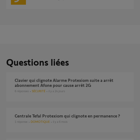
Questions liées
Clavier qui clignote Alarme Protexiom suite a arrêt
abonnement Afone pour cause arrêt 2G
6
réponses
SÉCURITÉ
il y a 24 jours
Centrale Tefal Protexiom qui clignote en permanence ?
1
réponse
DOMOTIQUE
il y a 6 mois