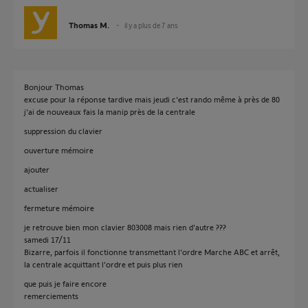
Thomas M.
il y a plus de 7 ans
Bonjour Thomas
excuse pour la réponse tardive mais jeudi c'est rando même à près de 80
j'ai de nouveaux fais la manip près de la centrale
suppression du clavier
ouverture mémoire
ajouter
actualiser
fermeture mémoire
je retrouve bien mon clavier 803008 mais rien d'autre ???
samedi 17/11
Bizarre, parfois il fonctionne transmettant l'ordre Marche ABC et arrêt,
la centrale acquittant l'ordre et puis plus rien
que puis je faire encore
remerciements