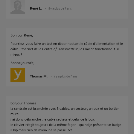
René L.
il y a plus de 7 ans
Bonjour René,
Pourriez-vous faire un test en déconnectant le câble d'alimentation et le
câble Ethernet de la Centrale/Transmetteur, le Clavier fonctionne-t-il
mieux ?
Bonne journée,
Thomas M.
il y a plus de 7 ans
bonjour Thomas
la centrale est branchée avec 3 cables. un secteur; un box et un boitier
mural.
j'ai donc débranché : le cable secteur et celui de la box.
le clavier réagit toujours de la même façon : quand je présente un badge
il bip mais rien de mieux ne se passe. ???