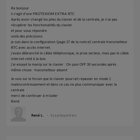
Re bonjour
il s'agit d'une PROTEXIOM EXTRA RTC
Après avoir changé les piles du clavier et de la centrale, je n'ai pas
récupérer les fonctionalités du clavier.
et pour vous répondre
voilà des précisions
je suis dans la configuration (page 27 de la notice) centrale transmetteur
RTC avec accès internet.
j'avais débranché le câble téléphonique, la prise secteur, mais pas le câble
internet relié à la box.
j'ai essayé la manip sur le clavier : On puis OFF 30 secondes après .
même chose : transmetteur absent
Je vois sur le forum que le clavier pourrait repasser en mode 1
malencontreusement et dans ce cas ne plus communiquer avec la
centrale
merci de continuer à m'aider
René.
René L.
il y a presque 8 ans