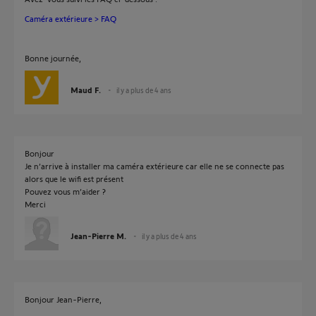
Caméra extérieure > FAQ
Bonne journée,
Maud F.
il y a plus de 4 ans
Bonjour
Je n’arrive à installer ma caméra extérieure car elle ne se connecte pas
alors que le wifi est présent
Pouvez vous m’aider ?
Merci
Jean-Pierre M.
il y a plus de 4 ans
Bonjour Jean-Pierre,