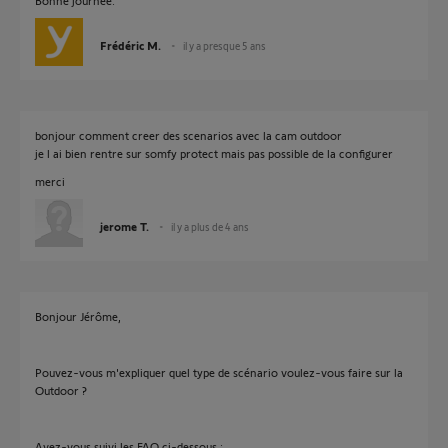
Bonne journée.
Frédéric M.
il y a presque 5 ans
bonjour comment creer des scenarios avec la cam outdoor
je l ai bien rentre sur somfy protect mais pas possible de la configurer
merci
jerome T.
il y a plus de 4 ans
Bonjour Jérôme,
Pouvez-vous m'expliquer quel type de scénario voulez-vous faire sur la
Outdoor ?
Avez-vous suivi les FAQ ci-dessous :