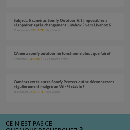
Subject: 5 caméras Somfy Outdoor V.1 impossibles à
réappairer après changement Livebox 5 vers Livebox 6
11
réponses
SÉCURITÉ
il y a 3 mois
CAmera somfy outdoor ne fonctionne plus , que faire?
7
réponses
SÉCURITÉ
il y a environ 2 mois
Caméras extérieures Somfy Protect qui se déconnectent
régulièrement malgré un Wi-Fi stable ?
96
réponses
SÉCURITÉ
il y a 4 mois
CE N'EST PAS CE