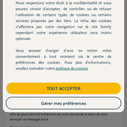
Nous respectons votre droit à la confidentialité et vous
Chauffage
impossible. A un
pouvez choisir d’accepter, de contrôler ou de refuser
moment elle demande de
l'utilisation de certains types de cookies ou certains
presenter un QRcode sur le portable a la caméra mais impossible de
services proposés par des tiers. Le refus des cookies
Autres produits
valider cette étape reconnaissance impossible même sur impression
n’affectera pas votre navigation sur le site Somfy
papier. Reset effectué sur l'arrière de la caméra (1sec, 6 sec et plus de
cependant votre expérience utilisateur sera moins
15sec), alimentation coupé toute une nuit mais je reste bloqué.
optimale.
Dans l'attente d'une solution.
Vous pouvez changer d'avis ou retirer votre
Michaël G.
Devis avec un pro
consentement à tout moment via le centre de
il y a plus de 7 ans
préférences des cookies. Pour plus d’informations,
Participer au fil de discussion
veuillez consulter notre
politique de cookies
.
Contact
Réponses
Boutique
TOUT ACCEPTER
Gérer mes préférences
Bonjour Claire,
Afin de poursuivre le traitement de votre demande je viens de vous
envoyer un message privé.