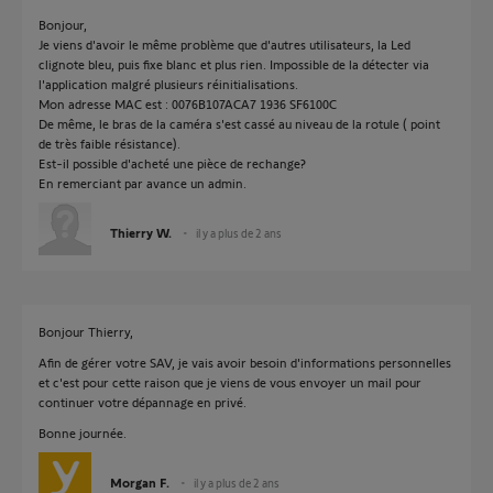
Bonjour,
Je viens d'avoir le même problème que d'autres utilisateurs, la Led
clignote bleu, puis fixe blanc et plus rien. Impossible de la détecter via
l'application malgré plusieurs réinitialisations.
Mon adresse MAC est : 0076B107ACA7 1936 SF6100C
De même, le bras de la caméra s'est cassé au niveau de la rotule ( point
de très faible résistance).
Est-il possible d'acheté une pièce de rechange?
En remerciant par avance un admin.
Thierry W.
il y a plus de 2 ans
Bonjour Thierry,
Afin de gérer votre SAV, je vais avoir besoin d'informations personnelles
et c'est pour cette raison que je viens de vous envoyer un mail pour
continuer votre dépannage en privé.
Bonne journée.
Morgan F.
il y a plus de 2 ans