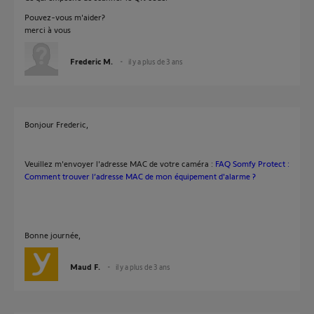
Pouvez-vous m'aider?
merci à vous
Frederic M.
il y a plus de 3 ans
Bonjour Frederic,
Veuillez m'envoyer l'adresse MAC de votre caméra :
FAQ Somfy Protect :
Comment trouver l’adresse MAC de mon équipement d'alarme ?
Bonne journée,
Maud F.
il y a plus de 3 ans