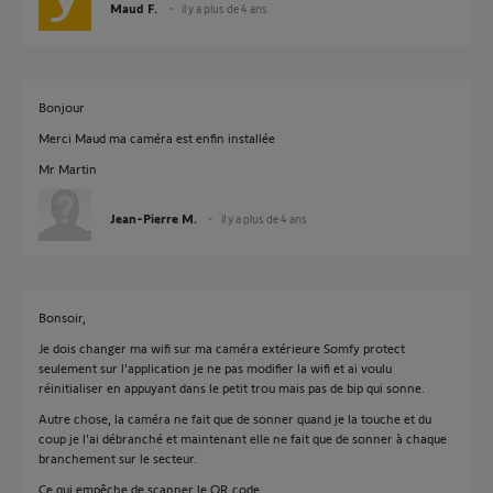
Maud F.
il y a plus de 4 ans
Bonjour
Merci Maud ma caméra est enfin installée
Mr Martin
Jean-Pierre M.
il y a plus de 4 ans
Bonsoir,
Je dois changer ma wifi sur ma caméra extérieure Somfy protect
seulement sur l'application je ne pas modifier la wifi et ai voulu
réinitialiser en appuyant dans le petit trou mais pas de bip qui sonne.
Autre chose, la caméra ne fait que de sonner quand je la touche et du
coup je l'ai débranché et maintenant elle ne fait que de sonner à chaque
branchement sur le secteur.
Ce qui empêche de scanner le QR code.