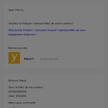
Jean-Pierre,
Veuillez m'indiquer l'adresse MAC de votre caméra ?
FAQ Somfy Protect : Comment trouver l’adresse MAC de mon
équipement d'alarme ?
Bonne journée,
Maud F.
il y a plus de 4 ans
Bonjour Maud
Voici le MAC de ma caméra :
0076B1085FDE
2042. SF6100D
Merci pour votre aide