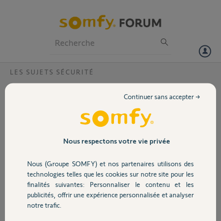
Particuliers
Professionnels
Forum
LES SUJETS SÉCURITÉ
Volet
Problème installation Camera Somfy
Continuer sans accepter →
Outdoor ?
Portail
Première installation de
la Camera le 14 Nov, au
Garage
moment de sa mise à
Nous respectons votre vie privée
jour, la connection
internet s'est coupée.
Nous (Groupe SOMFY) et nos partenaires utilisons des
Sécurité
Impossible de l'utiliser,
technologies telles que les cookies sur notre site pour les
elle ne repond pas, j'ai
finalités suivantes: Personnaliser le contenu et les
donc supprimé la Camera
publicités, offrir une expérience personnalisée et analyser
Domotique
de mon application
notre trafic.
Somfy Protect et tenté
de la réinstaller mais