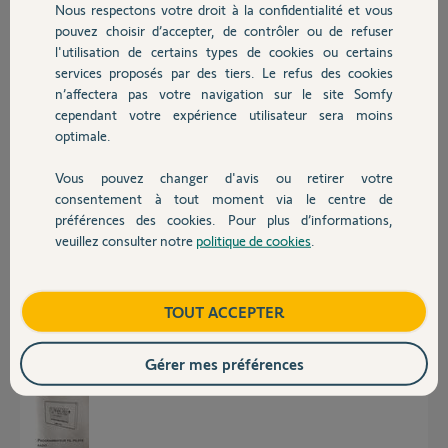
Participer au fil de discussion
Nous respectons votre droit à la confidentialité et vous
Chauffage
pouvez choisir d’accepter, de contrôler ou de refuser
l'utilisation de certains types de cookies ou certains
services proposés par des tiers. Le refus des cookies
Autres produits
Réponses
n’affectera pas votre navigation sur le site Somfy
cependant votre expérience utilisateur sera moins
optimale.
Bonjour Alain, j'ai plusieurs de ces programmateurs. A quel page du guide
faites vous référence avec les lettres A,B,C et la flèche ?
Vous pouvez changer d'avis ou retirer votre
Devis avec un pro
consentement à tout moment via le centre de
Pascal R.
préférences des cookies. Pour plus d’informations,
il y a plus de 7 ans
veuillez consulter notre
politique de cookies
.
Contact
Bonjour,
Boutique
TOUT ACCEPTER
sur toutes les pages du guide, j'ai joint la page de couverture.
Cdlt.
Gérer mes préférences
alain