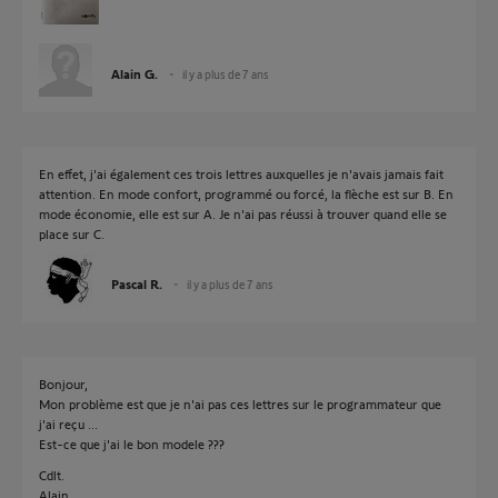
Alain G.
il y a plus de 7 ans
En effet, j'ai également ces trois lettres auxquelles je n'avais jamais fait
attention. En mode confort, programmé ou forcé, la flèche est sur B. En
mode économie, elle est sur A. Je n'ai pas réussi à trouver quand elle se
place sur C.
Pascal R.
il y a plus de 7 ans
Bonjour,
Mon problème est que je n'ai pas ces lettres sur le programmateur que
j'ai reçu ...
Est-ce que j'ai le bon modele ???
Cdlt.
Alain