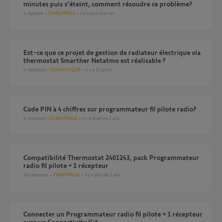
minutes puis s'éteint, comment résoudre ce problème?
1
réponse
CHAUFFAGE
il y a plus d'un an
Est-ce que ce projet de gestion de radiateur électrique via
thermostat Smarther Netatmo est réalisable ?
4
réponses
DOMOTIQUE
il y a 15 jours
code PIN à 4 chiffres sur programmateur fil pilote radio?
4
réponses
CHAUFFAGE
il y a environ 2 ans
Compatibilité Thermostat 2401243, pack Programmateur
radio fil pilote + 1 récepteur
10
réponses
CHAUFFAGE
il y a plus de 2 ans
Connecter un Programmateur radio fil pilote + 1 récepteur
avec un Connectivity Kit