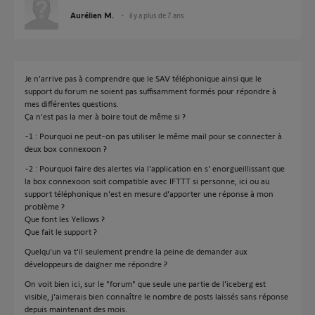
Aurélien M.
il y a plus de 7 ans
Je n'arrive pas à comprendre que le SAV téléphonique ainsi que le
support du forum ne soient pas suffisamment formés pour répondre à
mes différentes questions.
Ça n'est pas la mer à boire tout de même si ?
-1 : Pourquoi ne peut-on pas utiliser le même mail pour se connecter à
deux box connexoon ?
-2 : Pourquoi faire des alertes via l'application en s' enorgueillissant que
la box connexoon soit compatible avec IFTTT si personne, ici ou au
support téléphonique n'est en mesure d'apporter une réponse à mon
problème ?
Que font les Yellows ?
Que fait le support ?
Quelqu'un va t'il seulement prendre la peine de demander aux
développeurs de daigner me répondre ?
On voit bien ici, sur le "forum" que seule une partie de l'iceberg est
visible, j'aimerais bien connaître le nombre de posts laissés sans réponse
depuis maintenant des mois.