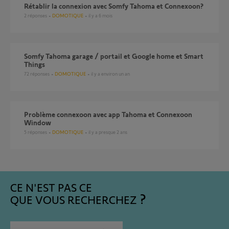
Rétablir la connexion avec Somfy Tahoma et Connexoon?
2
réponses
DOMOTIQUE
il y a 6 mois
Somfy Tahoma garage / portail et Google home et Smart
Things
72
réponses
DOMOTIQUE
il y a environ un an
Problème connexoon avec app Tahoma et Connexoon
Window
5
réponses
DOMOTIQUE
il y a presque 2 ans
CE N'EST PAS CE
QUE VOUS RECHERCHEZ