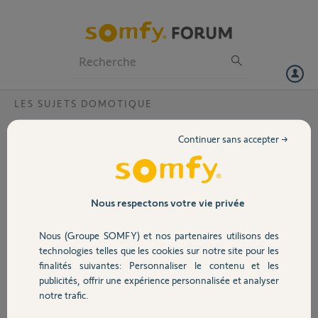
Particuliers
Professionnels
Forum
LES SUJETS DOMOTIQUE
Volet
Connexoon Windows + Connexoon Acces +
Continuer sans accepter →
IFTTT + Google home ne fonctionne plus
Portail
Bonjour à tous, Bonjour aux
Yellows !
Garage
Nous respectons votre vie privée
Mon installation est composée
de :
Nous (Groupe SOMFY) et nos partenaires utilisons des
Sécurité
technologies telles que les cookies sur notre site pour les
• 2 portes de garages
finalités suivantes: Personnaliser le contenu et les
motorisées ainsi qu'une porte
publicités, offrir une expérience personnalisée et analyser
d'entrée, les trois parfaitement
Domotique
notre trafic.
paramétrées sur un boitier
Connexoon mode Acces