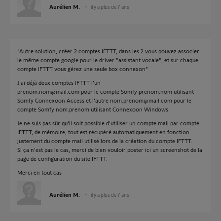
Aurélien M.
il y a plus de 7 ans
"Autre solution, créer 2 comptes IFTTT, dans les 2 vous pouvez associer
le même compte google pour le driver "assistant vocale", et sur chaque
compte IFTTT vous gérez une seule box connexon"
J'ai déjà deux comptes IFTTT l'un
prenom.nom@mail.com pour le compte Somfy prenom.nom utilisant
Somfy Connexoon Access et l'autre nom.prenom@mail.com pour le
compte Somfy nom.prenom utilisant Connexoon Windows.
Je ne suis pas sûr qu'il soit possible d'utiliser un compte mail par compte
IFTTT, de mémoire, tout est récupéré automatiquement en fonction
justement du compte mail utilisé lors de la création du compte IFTTT.
Si ça n'est pas le cas, merci de bien vouloir poster ici un screenshot de la
page de configuration du site IFTTT.
Merci en tout cas
Aurélien M.
il y a plus de 7 ans