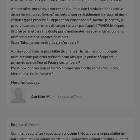
Ah, dernière question, concernant la limitation (probablement voulue
genre limitation software/marketing que véritablement hardware) des 4
actions types propres à l'application connexoon à savoir (je rentre, je
pars, vacances et ne pas déranger) passer par l'applet TAHOMA depuis
ifttt ne permettra sans doute pas d'augmenter les scénarios et donc le
nombre d'actions vocales possibles ?
Seule Tahoma permettrait cela c'est cela ?
Auriez-vous vous la possibilité de changer le mail de mon compte
nom.prenom par celui prénom.nom afin que je puisse récupérer le
paramétrage de l'un et l'autre des univers ?
PS: la box connexoon ressemble beaucoup à celle vendu par Leroy
Merlin, est-ce un hasard ?
Merci en tout cas.
Aurélien M.
il y a plus de 7 ans
Bonjour Aurélien,
Comment souhaitez-vous qu'on procède ? Nous avons la possibilité de
faire basculer vos équipements d'un Connexoon à l'autre: celui sur lequel