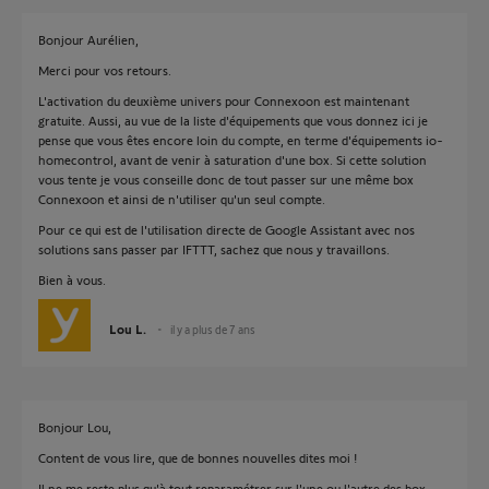
Bonjour Aurélien,
Merci pour vos retours.
L'activation du deuxième univers pour Connexoon est maintenant
gratuite. Aussi, au vue de la liste d'équipements que vous donnez ici je
pense que vous êtes encore loin du compte, en terme d'équipements io-
homecontrol, avant de venir à saturation d'une box. Si cette solution
vous tente je vous conseille donc de tout passer sur une même box
Connexoon et ainsi de n'utiliser qu'un seul compte.
Pour ce qui est de l'utilisation directe de Google Assistant avec nos
solutions sans passer par IFTTT, sachez que nous y travaillons.
Bien à vous.
Lou L.
il y a plus de 7 ans
Bonjour Lou,
Content de vous lire, que de bonnes nouvelles dites moi !
Il ne me reste plus qu'à tout reparamétrer sur l'une ou l'autre des box.