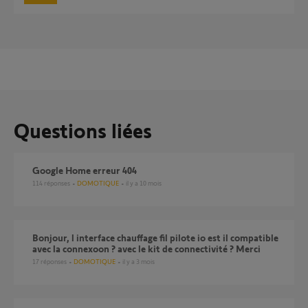
Questions liées
Google Home erreur 404
114
réponses
DOMOTIQUE
il y a 10 mois
bonjour, l interface chauffage fil pilote io est il compatible
avec la connexoon ? avec le kit de connectivité ? Merci
17
réponses
DOMOTIQUE
il y a 3 mois