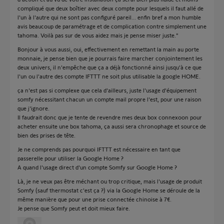
compliqué que deux boîtier avec deux compte pour lesquels il faut allé de
l'un à l'autre qui ne sont pas configuré pareil... enfin bref a mon humble
avis beaucoup de paramétrage et de complication contre simplement une
tahoma. Voilà pas sur de vous aidez mais je pense miser juste."
Bonjour à vous aussi, oui, effectivement en remettant la main au porte
monnaie, je pense bien que je pourrais faire marcher conjointement les
deux univers, il n'empêche que ça a déjà fonctionné ainsi jusqu'à ce que
l'un ou l'autre des compte IFTTT ne soit plus utilisable la google HOME.
ça n'est pas si complexe que cela d'ailleurs, juste l'usage d'équipement
somfy nécessitant chacun un compte mail propre l'est, pour une raison
que j'ignore.
Il faudrait donc que je tente de revendre mes deux box connexoon pour
acheter ensuite une box tahoma, ça aussi sera chronophage et source de
bien des prises de tête.
Je ne comprends pas pourquoi IFTTT est nécessaire en tant que
passerelle pour utiliser la Google Home ?
A quand l'usage direct d'un compte Somfy sur Google Home ?
Là, je ne veux pas être méchant ou trop critique, mais l'usage de produit
Somfy (sauf thermostat c'est ça ?) via la Google Home se déroule de la
même manière que pour une prise connectée chinoise à 7€.
Je pense que Somfy peut et doit mieux faire.