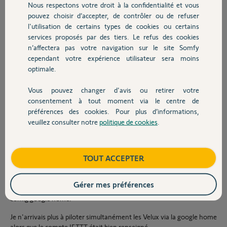
rattaché à un compte
Nous respectons votre droit à la confidentialité et vous
Chauffage
mail1@mail.com
pouvez choisir d’accepter, de contrôler ou de refuser
l'utilisation de certains types de cookies ou certains
• 6 Velux composés de 6 fenêtres de toits et de 6 volets fonctionnant
services proposés par des tiers. Le refus des cookies
Autres produits
au solaire, les 12 fonctionnant parfaitement via un autre boitier
n’affectera pas votre navigation sur le site Somfy
Connexoon mode Windows rattaché à un compte mail2@mail.com
cependant votre expérience utilisateur sera moins
optimale.
J'ai pu interfacer tout cela sur une Google Home via IFTTT bien
qu'ayant rencontré un souci au début car les deux box Connexoon
Vous pouvez changer d'avis ou retirer votre
refusaient d'être d'utilisées avec le même compte GMAIL.
Devis avec un pro
consentement à tout moment via le centre de
(Pourquoi cette limitation ? Si on a deux maison, chacune dotée d’un
préférences des cookies. Pour plus d’informations,
boitier Connexoon, on est OBLIGE de créer un mail juste pour
pouvoir utiliser la box Connexoon ?)
veuillez consulter notre
politique de cookies
.
Contact
J'ai donc paramétré :
-la box connexoon en ACCESS avec un mail1@gmail.com et -l'autre
Boutique
TOUT ACCEPTER
box connexoon en mode WINDOW avec un autre mail2@gmail.com.
Début novembre, suite à une mise à jour de je ne sais quoi ( Google
Gérer mes préférences
Home, IFTTT ou Somfy) l'un des deux comptes IFTTT a sauté de la
config google home.
Je n'arrivais plus à piloter simultanément les Velux via la google home
alors que le compte IFTTT était bien renseigné.