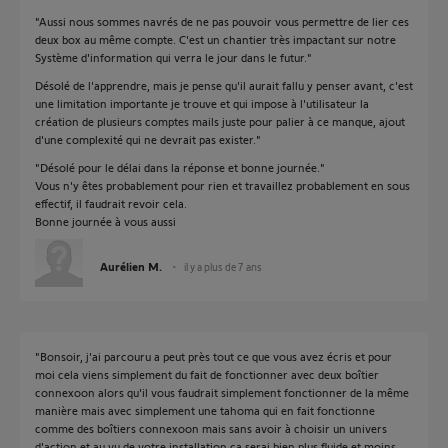
"Aussi nous sommes navrés de ne pas pouvoir vous permettre de lier ces
deux box au même compte. C'est un chantier très impactant sur notre
Système d'information qui verra le jour dans le futur."
Désolé de l'apprendre, mais je pense qu'il aurait fallu y penser avant, c'est
une limitation importante je trouve et qui impose à l'utilisateur la
création de plusieurs comptes mails juste pour palier à ce manque, ajout
d'une complexité qui ne devrait pas exister."
"Désolé pour le délai dans la réponse et bonne journée."
Vous n'y êtes probablement pour rien et travaillez probablement en sous
effectif, il faudrait revoir cela.
Bonne journée à vous aussi
Aurélien M.
il y a plus de 7 ans
"Bonsoir, j'ai parcouru a peut près tout ce que vous avez écris et pour
moi cela viens simplement du fait de fonctionner avec deux boîtier
connexoon alors qu'il vous faudrait simplement fonctionner de la même
manière mais avec simplement une tahoma qui en fait fonctionne
comme des boîtiers connexoon mais sans avoir à choisir un univers
d'action et au vu de votre installation ça serai bien plus fluide et moins