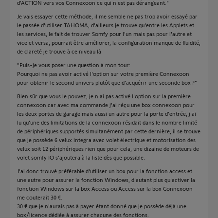
d'ACTION vers vos Connexoon ce qui n'est pas dérangeant."
Je vais essayer cette méthode, il me semble ne pas trop avoir essayé par
le passée d'utiliser TAHOMA, d'ailleurs je trouve qu'entre les Applets et
les services, le fait de trouver Somfy pour l'un mais pas pour l'autre et
vice et versa, pourrait être améliorer, la configuration manque de fluidité,
de clareté je trouve à ce niveau là
"Puis-je vous poser une question à mon tour:
Pourquoi ne pas avoir activé l'option sur votre première Connexoon
pour obtenir le second univers plutôt que d'acquérir une seconde box ?"
Bien sûr que vous le pouvez, je n'ai pas activé l'option sur la première
connexoon car avec ma commande j'ai réçu une box connexoon pour
les deux portes de garage mais aussi un autre pour la porte d'entrée, j'ai
lu qu'une des limitations de la connexoon résidait dans le nombre limité
de périphériques supportés simultanément par cette dernière, il se trouve
que je possède 6 velux integra avec volet électrique et motorisation des
velux soit 12 périphériques rien que pour cela, une dizaine de moteurs de
volet somfy IO s'ajoutera à la liste dès que possible.
J'ai donc trouvé préférable d'utiliser un box pour la fonction access et
une autre pour assurer la fonction Windows, d'autant plus qu'activer la
fonction Windows sur la box Access ou Access sur la box Connexoon
me couterait 30 €.
30 € que je n'aurais pas à payer étant donné que je possède déjà une
box/licence dédiée à assurer chacune des fonctions.