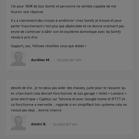
J'ai pour 300€ de box Somfy et personne ne semble capable de me
fournir une réponse.
Il y a clairement des choses à améliorer chez Somfy je trouve et pour
parler franchement c'est plus que déplorable et ne donne vraiment pas
envie de continuer à bâtir son écosystème domotique avec du Somfy
vendu à prix d'or.
Support, sav, Yellows réveillez vous que diable !
Aurélien M.
il y a plus de 7 ans
desole de lire...je ne peux pas aider des masses, juste pour te rassurer qu
en cherchant cela devrait fonctionner.Je suis garage + Volet + Lumiere +
prise electrique + Capteur sur Tahoma et avec Google home et IFTTT et
ca fonctionne a merveille....regarde si en simplifiant ton systeme cela ne
resout pas deja ...bonne chance
dimitri B.
il y a plus de 7 ans