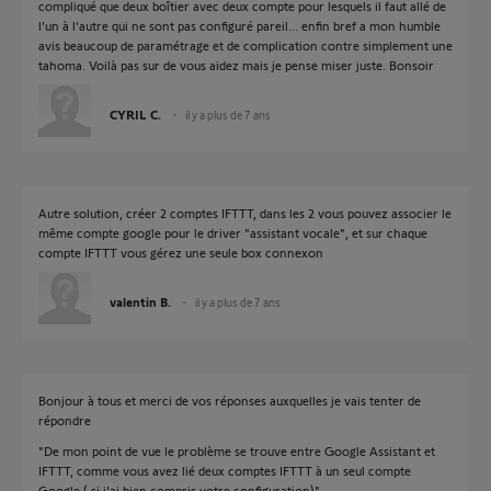
compliqué que deux boîtier avec deux compte pour lesquels il faut allé de
l'un à l'autre qui ne sont pas configuré pareil... enfin bref a mon humble
avis beaucoup de paramétrage et de complication contre simplement une
tahoma. Voilà pas sur de vous aidez mais je pense miser juste. Bonsoir
CYRIL C.
il y a plus de 7 ans
Autre solution, créer 2 comptes IFTTT, dans les 2 vous pouvez associer le
même compte google pour le driver "assistant vocale", et sur chaque
compte IFTTT vous gérez une seule box connexon
valentin B.
il y a plus de 7 ans
Bonjour à tous et merci de vos réponses auxquelles je vais tenter de
répondre
"De mon point de vue le problème se trouve entre Google Assistant et
IFTTT, comme vous avez lié deux comptes IFTTT à un seul compte
Google ( si j'ai bien compris votre configuration)"