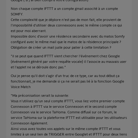
Non chaque compte IFTTT a un compte gmail associté à un compte
SOMFY.
Cette complexité que je déplore n'est pas de mon fait, elle provient de
l'impossibilité d'utiliser deux connexoons avec le même compte ce qui
est pour moi aberrant.
Impossible donc d'avoir une résidence secondaire avec du matos Somfy
configuré avec le même mail que le matos de la résidence principale ?
Obligation de créer un mail juste pour palier à cette limitation ?
"il se peut que quand IFTTT vient chercher l'événement chez Google
(événement généré par votre requête vocale) il l'associe au mauvais user
et l'applet ne se déroule donc pas."
Oui je pense qu'il doit s'agir d'un truc de ce type, car au tout début ça
fonctionnait, je me demande si ça ne serait pas lié à la fonction Google
Voice Match
"Ma préconisation serait la suivante:
Vous n'utilisez qu'un seul compte IFTTT, vous liez votre premier compte
Connexoon à IFTTT via le service Connexoon et le second compte
Connexoon via le service TaHoma. Comme diffusé sur ce forum, le
service TaHoma sur la plateforme IFTTT est utilisable pour les utilisateurs
Connexoon également.
Ainsi vous avez toutes vos applets sur le même compte IFTTT et vous
limitez à un seul lien de TRIGGER entre Googlet et IFTTT pour deux liens