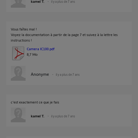
kamel T.
il y a plus de 7 ans
Vous faîtes mal !
Voyez la documentation à partir de la page 7 et suivez à la lettre les
instructions !
Camera IC100.pdf
8,7 Mo
Anonyme
il y a plus de 7 ans
c'est exactement ce que je fais
kamel T.
il y a plus de 7 ans