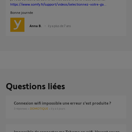
https://www.somfy.fr/support/videos/selectionnez-votre-ga...
Bonne journée
Anna B.
il y a plus de 7 ans
Questions liées
Connexion wifi impossible une erreur s'est produite ?
3
réponses
DOMOTIQUE
il y a 4 jours
Impossible de connecter ma Tahoma en wifi. Voyant rouge