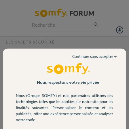
Particuliers
Professionnels
Forum
LES SUJETS SÉCURITÉ
Volet
ic 100 connexion wifi impossible
Continuer sans accepter →
Bonjour
Portail
Je possède 2 cameras ic 100 et je n'arrive pas à les connecter à mon
reseau wifi .
Garage
Nous respectons votre vie privée
Elle ne trouve aucun réseau wifi quand je fais la recherche . Pourtant il
y a une bonne dizaine de réseau au tour de moi .
Nous (Groupe SOMFY) et nos partenaires utilisons des
J'ai bien fais plusieurs resets mais ça ne fonctionne pas
Sécurité
technologies telles que les cookies sur notre site pour les
finalités suivantes: Personnaliser le contenu et les
kamel T.
publicités, offrir une expérience personnalisée et analyser
Domotique
il y a plus de 7 ans
notre trafic.
Participer au fil de discussion