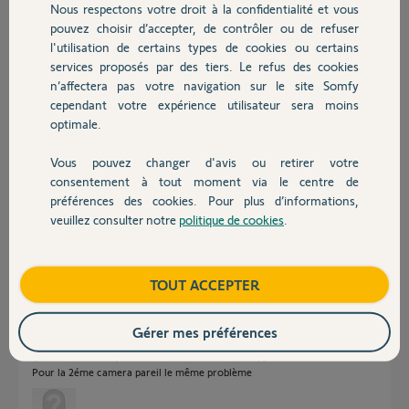
Nous respectons votre droit à la confidentialité et vous
Chauffage
pouvez choisir d’accepter, de contrôler ou de refuser
l'utilisation de certains types de cookies ou certains
Réponses
services proposés par des tiers. Le refus des cookies
Autres produits
n’affectera pas votre navigation sur le site Somfy
cependant votre expérience utilisateur sera moins
Bonjour
optimale.
pouvez-vous donner le détail de tout ce que vous faîtes ?
Vous pouvez changer d'avis ou retirer votre
Devis avec un pro
consentement à tout moment via le centre de
Anonyme
il y a plus de 7 ans
préférences des cookies. Pour plus d’informations,
veuillez consulter notre
politique de cookies
.
Contact
1. Je me connecte au wifi de la camera HD-XXX
2. Je l'ajoute à l'application VISIDOM
Boutique
TOUT ACCEPTER
3. Je suis connecté à la camera et j'ai bien la video du live
4. Je vais dans la configuration avancé :
Gérer mes préférences
Paramètres avancés - wifi settings - recherche réseau
Ça recherche et après c'est écrit NO WIFI! et l'application se ferme .
Pour la 2éme camera pareil le même problème