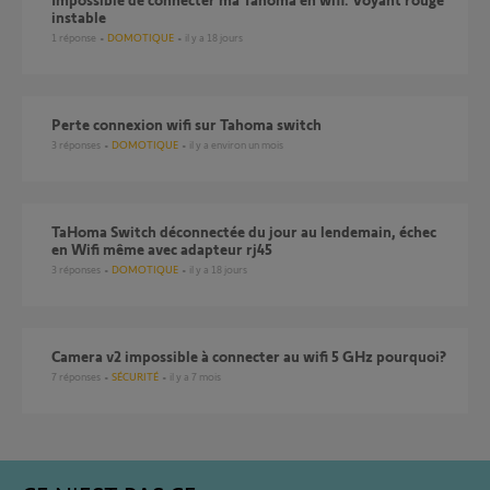
instable
1
réponse
DOMOTIQUE
il y a 18 jours
perte connexion wifi sur Tahoma switch
3
réponses
DOMOTIQUE
il y a environ un mois
TaHoma Switch déconnectée du jour au lendemain, échec
en Wifi même avec adapteur rj45
3
réponses
DOMOTIQUE
il y a 18 jours
Camera v2 impossible à connecter au wifi 5 GHz pourquoi?
7
réponses
SÉCURITÉ
il y a 7 mois