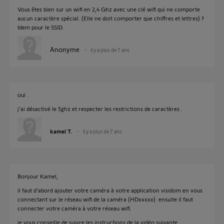
Vous êtes bien sur un wifi en 2,4 Ghz avec une clé wifi qui ne comporte
aucun caractère spécial. (Elle ne doit comporter que chiffres et lettres) ?
Idem pour le SSID.
Anonyme
il y a plus de 7 ans
oui .
j'ai désactivé le 5ghz et respecter les restrictions de caractères .
kamel T.
il y a plus de 7 ans
Bonjour Kamel,
il faut d'abord ajouter votre caméra à votre application visidom en vous
connectant sur le réseau wifi de la caméra (HDxxxxx). ensuite il faut
connecter votre caméra à votre réseau wifi.
je vous conseille de suivre les instructions de la vidéo suivante.