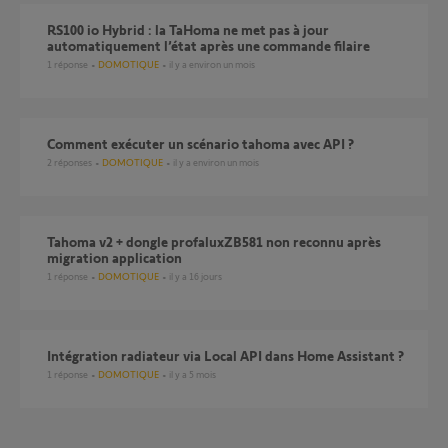
RS100 io Hybrid : la TaHoma ne met pas à jour
automatiquement l’état après une commande filaire
1
réponse
DOMOTIQUE
il y a environ un mois
comment exécuter un scénario tahoma avec API ?
2
réponses
DOMOTIQUE
il y a environ un mois
tahoma v2 + dongle profaluxZB581 non reconnu après
migration application
1
réponse
DOMOTIQUE
il y a 16 jours
Intégration radiateur via Local API dans Home Assistant ?
1
réponse
DOMOTIQUE
il y a 5 mois