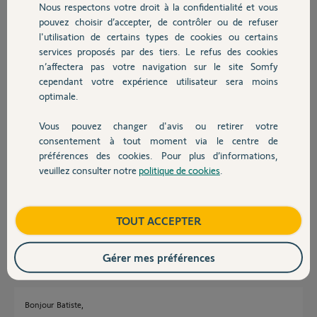
Nous respectons votre droit à la confidentialité et vous
Chauffage
pouvez choisir d’accepter, de contrôler ou de refuser
Réponses
l'utilisation de certains types de cookies ou certains
services proposés par des tiers. Le refus des cookies
Autres produits
n’affectera pas votre navigation sur le site Somfy
Bonsoir,
cependant votre expérience utilisateur sera moins
Vous avez posé le pin ici c'est bien.
optimale.
Un Yellow's va arranger ca.
Vous pouvez changer d'avis ou retirer votre
Anonyme
Devis avec un pro
il y a plus de 7 ans
consentement à tout moment via le centre de
préférences des cookies. Pour plus d’informations,
veuillez consulter notre
politique de cookies
.
Contact
Je fais remonter le post en attende de réponse d'un yellow et retour du
propriétaire du TaHoma
Boutique
TOUT ACCEPTER
batiste V.
il y a plus de 7 ans
Gérer mes préférences
Bonjour Batiste,