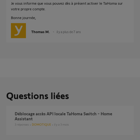
Je vous informe que vous pouvez dès à présent activer le TaHoma sur
votre propre compte.
Bonne journée,
Thomas M.
il y a plus de 7 ans
Questions liées
Déblocage accès API locale TaHoma Switch - Home
Assistant
3
réponses
DOMOTIQUE
il y a 3 mois