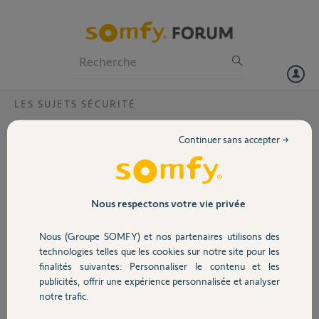
Particuliers
Professionnels
Forum
LES SUJETS SÉCURITÉ
Volet
Location local avec tahoma
Continuer sans accepter →
Je loue un local avec un boîtier TaHoma box v2
Portail
Code pin : 1201-6403-9989
Le propriétaire n'a pas désactivé le boîtier, je n'ai aucune autre
Garage
Nous respectons votre vie privée
information
comment faire merci d'avance
Nous (Groupe SOMFY) et nos partenaires utilisons des
Sécurité
technologies telles que les cookies sur notre site pour les
batiste V.
finalités suivantes: Personnaliser le contenu et les
il y a plus de 7 ans
publicités, offrir une expérience personnalisée et analyser
Domotique
Participer au fil de discussion
notre trafic.