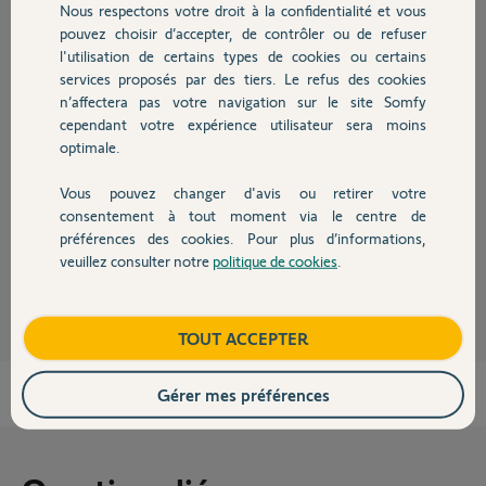
Nous respectons votre droit à la confidentialité et vous
Chauffage
pouvez choisir d’accepter, de contrôler ou de refuser
Réponses
l'utilisation de certains types de cookies ou certains
services proposés par des tiers. Le refus des cookies
Autres produits
n’affectera pas votre navigation sur le site Somfy
Bonjour Jc,
cependant votre expérience utilisateur sera moins
optimale.
Un compte d'accès à distance était déjà affilié à votre
Centrale/transmetteur, je viens de la supprimer, vous pouvez créer le
votre dès à présent.
Vous pouvez changer d'avis ou retirer votre
Devis avec un pro
consentement à tout moment via le centre de
Bonne journée,
préférences des cookies. Pour plus d’informations,
veuillez consulter notre
politique de cookies
.
Thomas M.
Contact
il y a plus de 7 ans
Boutique
TOUT ACCEPTER
Gérer mes préférences