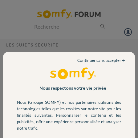
Particuliers
Professionnels
Forum
LES SUJETS SÉCURITÉ
Volet
utiliser http://www.alarmesomfy.net ?
Continuer sans accepter →
Bonjour,
Portail
Je n'arrive pas à créer un compte sur <
http://www.alarmesomfy.net
Le numéro du transmetteur téléphonique est 538786
Le numéro inscrit sur le module IP est 2480-03.
Garage
Nous respectons votre vie privée
Pouvez vous m'aider, svp
Merci
Nous (Groupe SOMFY) et nos partenaires utilisons des
Sécurité
technologies telles que les cookies sur notre site pour les
jc
finalités suivantes: Personnaliser le contenu et les
il y a plus de 7 ans
publicités, offrir une expérience personnalisée et analyser
Domotique
Participer au fil de discussion
notre trafic.