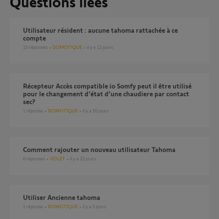
Questions liées
Utilisateur résident : aucune tahoma rattachée à ce
compte
10
réponses
DOMOTIQUE
il y a 12 jours
Récepteur Accès compatible io Somfy peut il être utilisé
pour le changement d'état d’une chaudiere par contact
sec?
1
réponse
DOMOTIQUE
il y a 10 jours
Comment rajouter un nouveau utilisateur Tahoma
6
réponses
VOLET
il y a 23 jours
Utiliser Ancienne tahoma
1
réponse
DOMOTIQUE
il y a 3 jours